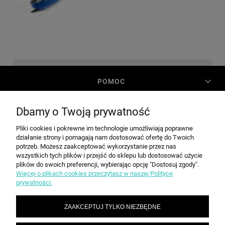
POMOC
Dbamy o Twoją prywatność
MOJE KONTO
Pliki cookies i pokrewne im technologie umożliwiają poprawne
działanie strony i pomagają nam dostosować ofertę do Twoich
PŁATNOŚCI I DOSTAWA
potrzeb. Możesz zaakceptować wykorzystanie przez nas
wszystkich tych plików i przejść do sklepu lub dostosować użycie
plików do swoich preferencji, wybierając opcję "Dostosuj zgody".
Więcej o plikach cookies przeczytasz w naszej Polityce
INFORMACJE
prywatności.
ZAAKCEPTUJ TYLKO NIEZBĘDNE
O NAS