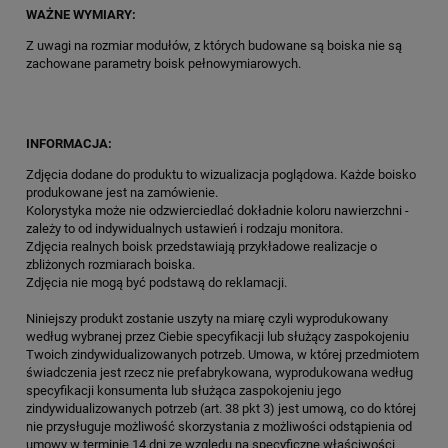
WAŻNE WYMIARY:
Z uwagi na rozmiar modułów, z których budowane są boiska nie są
zachowane parametry boisk pełnowymiarowych.
INFORMACJA:
Zdjęcia dodane do produktu to wizualizacja poglądowa. Każde boisko
produkowane jest na zamówienie.
Kolorystyka może nie odzwierciedlać dokładnie koloru nawierzchni -
zależy to od indywidualnych ustawień i rodzaju monitora.
Zdjęcia realnych boisk przedstawiają przykładowe realizacje o
zbliżonych rozmiarach boiska.
Zdjęcia nie mogą być podstawą do reklamacji.
Niniejszy produkt zostanie uszyty na miarę czyli wyprodukowany
według wybranej przez Ciebie specyfikacji lub służący zaspokojeniu
Twoich zindywidualizowanych potrzeb. Umowa, w której przedmiotem
świadczenia jest rzecz nie prefabrykowana, wyprodukowana według
specyfikacji konsumenta lub służąca zaspokojeniu jego
zindywidualizowanych potrzeb (art. 38 pkt 3) jest umową, co do której
nie przysługuje możliwość skorzystania z możliwości odstąpienia od
umowy w terminie 14 dni ze względu na specyficzne właściwości