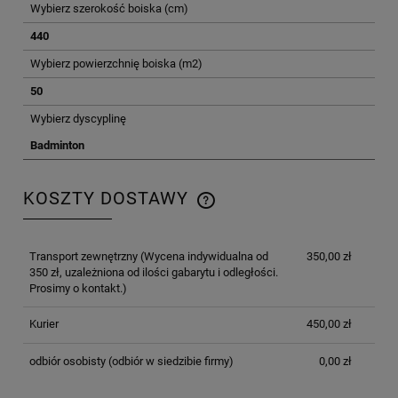
Wybierz szerokość boiska (cm)
440
Wybierz powierzchnię boiska (m2)
50
Wybierz dyscyplinę
Badminton
KOSZTY DOSTAWY
CENA NIE ZAWIERA EWENTUALNYCH KOSZTÓW
PŁATNOŚCI
Transport zewnętrzny
(Wycena indywidualna od
350,00 zł
350 zł, uzależniona od ilości gabarytu i odległości.
Prosimy o kontakt.)
Kurier
450,00 zł
odbiór osobisty
(odbiór w siedzibie firmy)
0,00 zł