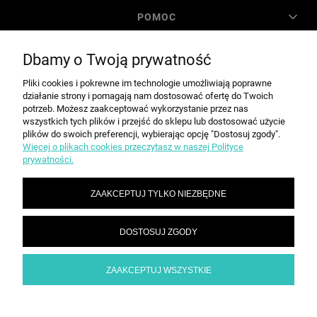
POMOC
Dbamy o Twoją prywatność
MOJE KONTO
Pliki cookies i pokrewne im technologie umożliwiają poprawne
działanie strony i pomagają nam dostosować ofertę do Twoich
PŁATNOŚCI I DOSTAWA
potrzeb. Możesz zaakceptować wykorzystanie przez nas
wszystkich tych plików i przejść do sklepu lub dostosować użycie
plików do swoich preferencji, wybierając opcję "Dostosuj zgody".
Więcej o plikach cookies przeczytasz w naszej Polityce
INFORMACJE
prywatności.
ZAAKCEPTUJ TYLKO NIEZBĘDNE
O NAS
DOSTOSUJ ZGODY
SPEED grupa Sp. z o.o. | ul. Parkowa 12, 05-200 Wołomin |
|
sekretariat@spd.pl
| NIP: 1251057222 | REGON: 016209472
786 210 210
ZAAKCEPTUJ WSZYSTKIE
POKAŻ PEŁNĄ WERSJĘ STRONY
Sklep internetowy Shoper.pl