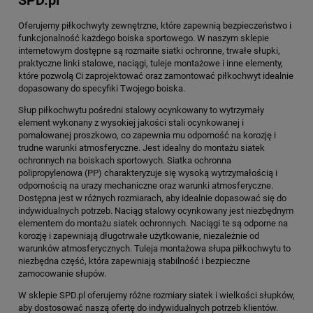
SPD.pl
Oferujemy piłkochwyty zewnętrzne, które zapewnią bezpieczeństwo i
funkcjonalność każdego boiska sportowego. W naszym sklepie
internetowym dostępne są rozmaite siatki ochronne, trwałe słupki,
praktyczne linki stalowe, naciągi, tuleje montażowe i inne elementy,
które pozwolą Ci zaprojektować oraz zamontować piłkochwyt idealnie
dopasowany do specyfiki Twojego boiska.
Słup piłkochwytu pośredni stalowy ocynkowany to wytrzymały
element wykonany z wysokiej jakości stali ocynkowanej i
pomalowanej proszkowo, co zapewnia mu odporność na korozję i
trudne warunki atmosferyczne. Jest idealny do montażu siatek
ochronnych na boiskach sportowych. Siatka ochronna
polipropylenowa (PP) charakteryzuje się wysoką wytrzymałością i
odpornością na urazy mechaniczne oraz warunki atmosferyczne.
Dostępna jest w różnych rozmiarach, aby idealnie dopasować się do
indywidualnych potrzeb. Naciąg stalowy ocynkowany jest niezbędnym
elementem do montażu siatek ochronnych. Naciągi te są odporne na
korozję i zapewniają długotrwałe użytkowanie, niezależnie od
warunków atmosferycznych. Tuleja montażowa słupa piłkochwytu to
niezbędna część, która zapewniają stabilność i bezpieczne
zamocowanie słupów.
W sklepie SPD.pl oferujemy różne rozmiary siatek i wielkości słupków,
aby dostosować naszą ofertę do indywidualnych potrzeb klientów.