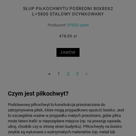
SŁUP PIŁKOCHWYTU POŚREDNI 80X80X2
L=5800 STALOWY OCYNKOWANY
Producent:
SPEED sport
478,00 zł
ZAMÓW
«
1
2
3
»
Czym jest piłkochwyt?
Podstawowy piłkochwyt to konstrukcja przeznaczona do
zatrzymywania piłek, które mogą przypadkowo opuścić boisko. Jest
to szczególnie ważne w przypadku małych przestrzeni, gdzie piłka
może łatwo trafić w niepożądane miejsce (np. na posesję sąsiada,
ulicę, chodnik czy w stronę okien budynku). Piłkochwyty na boisko
zwykle są wykonane z wytrzymałych materiałów (np. metal lub