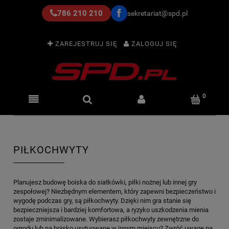
786 210 210
sekretariat@spd.pl
ZAREJESTRUJ SIĘ
ZALOGUJ SIĘ
PIŁKOCHWYTY
Planujesz budowę boiska do siatkówki, piłki nożnej lub innej gry
zespołowej? Niezbędnym elementem, który zapewni bezpieczeństwo i
wygodę podczas gry, są piłkochwyty. Dzięki nim gra stanie się
bezpieczniejsza i bardziej komfortowa, a ryzyko uszkodzenia mienia
zostaje zminimalizowane. Wybierasz piłkochwyty zewnętrzne do
ogrodu lub na boisko usytuowane w innym miejscu? Zwróć uwagę na