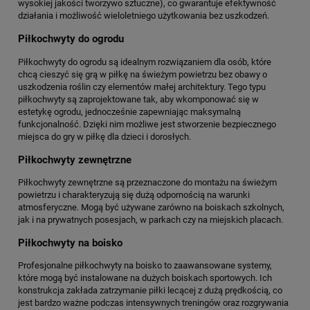
wysokiej jakości tworzywo sztuczne), co gwarantuje efektywność
działania i możliwość wieloletniego użytkowania bez uszkodzeń.
Piłkochwyty do ogrodu
Piłkochwyty do ogrodu są idealnym rozwiązaniem dla osób, które
chcą cieszyć się grą w piłkę na świeżym powietrzu bez obawy o
uszkodzenia roślin czy elementów małej architektury. Tego typu
piłkochwyty są zaprojektowane tak, aby wkomponować się w
estetykę ogrodu, jednocześnie zapewniając maksymalną
funkcjonalność. Dzięki nim możliwe jest stworzenie bezpiecznego
miejsca do gry w piłkę dla dzieci i dorosłych.
Piłkochwyty zewnętrzne
Piłkochwyty zewnętrzne są przeznaczone do montażu na świeżym
powietrzu i charakteryzują się dużą odpornością na warunki
atmosferyczne. Mogą być używane zarówno na boiskach szkolnych,
jak i na prywatnych posesjach, w parkach czy na miejskich placach.
Piłkochwyty na boisko
Profesjonalne piłkochwyty na boisko to zaawansowane systemy,
które mogą być instalowane na dużych boiskach sportowych. Ich
konstrukcja zakłada zatrzymanie piłki lecącej z dużą prędkością, co
jest bardzo ważne podczas intensywnych treningów oraz rozgrywania