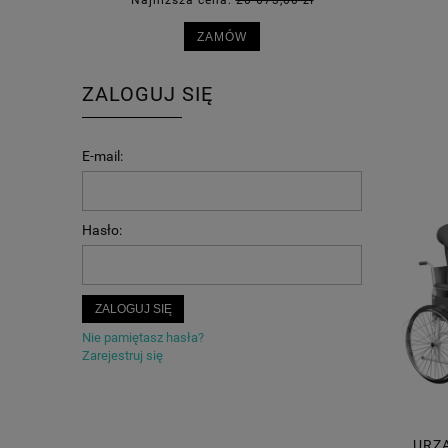
Najniższa cena:
20 673,00 zł
Najn
ZAMÓW
ZALOGUJ SIĘ
E-mail:
Hasło:
ZALOGUJ SIĘ
Nie pamiętasz hasła?
Zarejestruj się
URZ