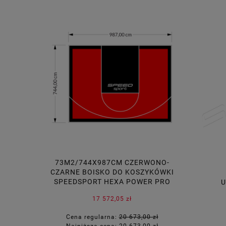
73M2/744X987CM CZERWONO-
30M2/7
CZARNE BOISKO DO KOSZYKÓWKI
CZERWONE
SPEEDSPORT HEXA POWER PRO
SPEEDS
U
17 572,05 zł
Cena regularna:
20 673,00 zł
Cena