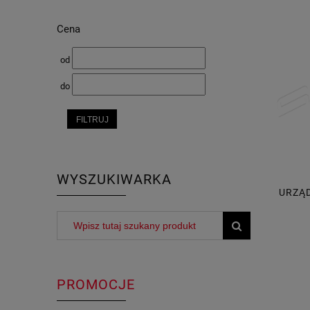
Cena
od
do
FILTRUJ
WYSZUKIWARKA
URZĄD
PROMOCJE