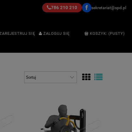
786 210 210
sekretariat@spd.pl
ZAREJESTRUJ SIĘ
ZALOGUJ SIĘ
KOSZYK:
(PUSTY)