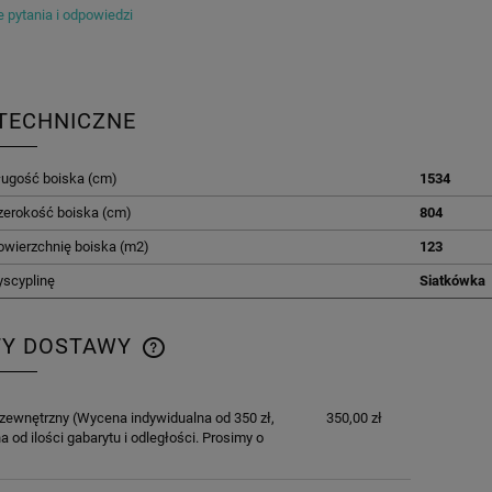
 pytania i odpowiedzi
TECHNICZNE
ługość boiska (cm)
1534
zerokość boiska (cm)
804
owierzchnię boiska (m2)
123
yscyplinę
Siatkówka
TY DOSTAWY
CENA NIE ZAWIERA EWENTUALNYCH
 zewnętrzny
(Wycena indywidualna od 350 zł,
350,00 zł
KOSZTÓW PŁATNOŚCI
a od ilości gabarytu i odległości. Prosimy o