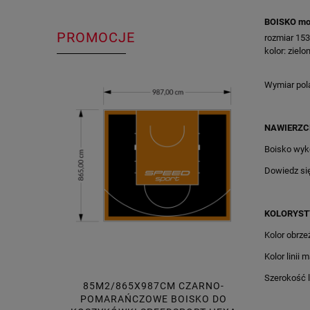
BOISKO mo
PROMOCJE
rozmiar 15
kolor: ziel
Wymiar pol
NAWIERZC
Boisko wyk
Dowiedz si
KOLORYST
Kolor obrze
Kolor linii 
Szerokość li
85M2/865X987CM CZARNO-
27M2/4
POMARAŃCZOWE BOISKO DO
ZIELONE