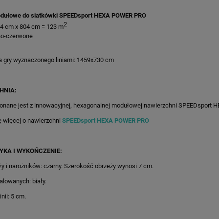
dułowe do siatkówki SPEEDsport HEXA POWER PRO
2
34 cm x 804 cm = 123 m
ono-czerwone
a gry wyznaczonego liniami: 1459x730 cm
HNIA:
onane jest z innowacyjnej, hexagonalnej modułowej nawierzchni SPEEDsport
ę więcej o nawierzchni
SPEEDsport HEXA POWER PRO
YKA I WYKOŃCZENIE:
ży i narożników: czarny. Szerokość obrzeży wynosi 7 cm.
malowanych: biały.
nii: 5 cm.
09X652CM CZERWONO-
83M2/865X956CM GRAFITOWO
 BOISKO DO KOSZYKÓWKI
CZERWONE BOISKO DO KOSZYKÓ