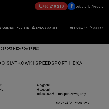
786 210 210
sekretariat@spd.pl
ZAREJESTRUJ SIĘ
ZALOGUJ SIĘ
KOSZYK:
(PUSTY)
EDSPORT HEXA POWER PRO
DO SIATKÓWKI SPEEDSPORT HEXA
ć:
6 tygodni
ki:
6 tygodni
od 350,00 zł
- Transport zewnętrzny
sprawdź formy dostawy