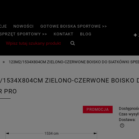
CJE
NOWOŚCI
GOTOWE BOISKA SPORTOWE >>
SPRZĘT SPORTOWY >>
KONTAKT
BLOG
»
123M2/1534X804CM ZIELONO-CZERWONE BOISKO DO SIATKÓWKI SPE
/1534X804CM ZIELONO-CZERWONE BOISKO 
R PRO
Dostępnoś
PROMOCJA
Czas wysył
Dostawa: