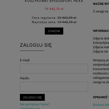
KOSZYKÓWKI SPEEDSPORT HEXA
SPEEDS
WAŻNE WY
POWER PRO
19 942,70 zł
Z uwagi na
Cena regularna:
23 462,00 zł
Cena
Najniższa cena:
19 942,70 zł
Najn
INFORMAC
ZAMÓW
Zdjęcia dod
Kolorystyka
ZALOGUJ SIĘ
Zdjęcia rea
Zdjęcia nie
E-mail:
Niniejszy p
zindywidua
konsumenta 
możliwości
odstąpienia
Hasło:
uwagi na zi
SPRAWDŹ 
ZALOGUJ SIĘ
Nie pamiętasz hasła?
Budowa bois
Zarejestruj się