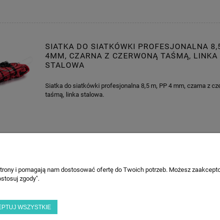
SIATKA DO SIATKÓWKI PROFESJONALNA 8,
4MM, CZARNA Z CZERWONĄ TAŚMĄ, LINKA
STALOWA
Siatka do siatkówki profesjonalna 8,5 m, PP 4 mm, czarna z c
taśmą, linka stalowa.
 strony i pomagają nam dostosować ofertę do Twoich potrzeb. Możesz zaakcepto
PŁATNOŚCI I DOSTAWA
INFORMACJE
stosuj zgody".
Formy płatności
Polityka prywat
Czas i koszty dostawy
Licencje
EPTUJ WSZYSTKIE
Ustawienia plik