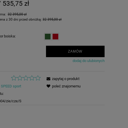
 535,75 zł
arna:
32 395,00 zł
ena z 30 dni przed obniżką:
32 395,00 zł
or boiska:
.
ZAMÓW
dodaj do ulubionych
zapytaj o produkt
SPEED sport
poleć znajomemu
tu:
04/zie/cze/S