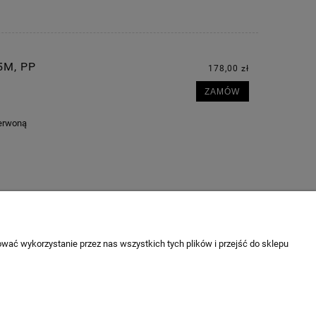
5M, PP
178,00 zł
ZAMÓW
zerwoną
wać wykorzystanie przez nas wszystkich tych plików i przejść do sklepu
O NAS
ności
KONTAKT
O firmie
ów cookies