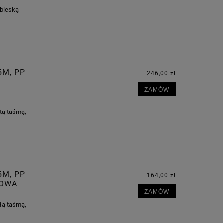
ebieską
5M, PP
246,00 zł
ZAMÓW
łtą taśmą,
5M, PP
164,00 zł
LOWA
ZAMÓW
ałą taśmą,