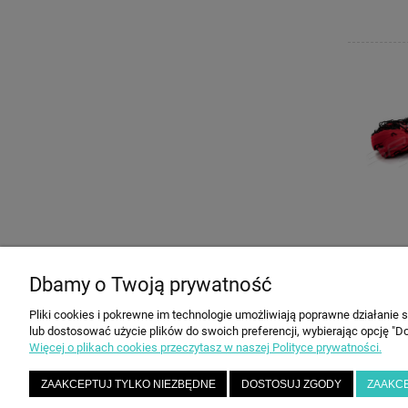
Dbamy o Twoją prywatność
Pliki cookies i pokrewne im technologie umożliwiają poprawne działanie
POMOC
MOJE KONTO
lub dostosować użycie plików do swoich preferencji, wybierając opcję "Do
Więcej o plikach cookies przeczytasz w naszej Polityce prywatności.
Zwroty i reklamacje
Twoje zamówienia
Regulamin
Ustawienia konta
ZAAKCEPTUJ TYLKO NIEZBĘDNE
DOSTOSUJ ZGODY
ZAAKC
FAQ
Przechowalnia