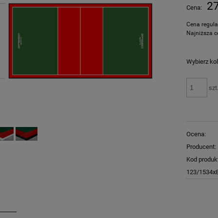
Cena nie zawiera ewentualnych kosztów
27
Cena:
płatności
Cena regul
Najniższa c
Wybierz kol
szt
Ocena:
Producent:
Kod produk
123/1534x8