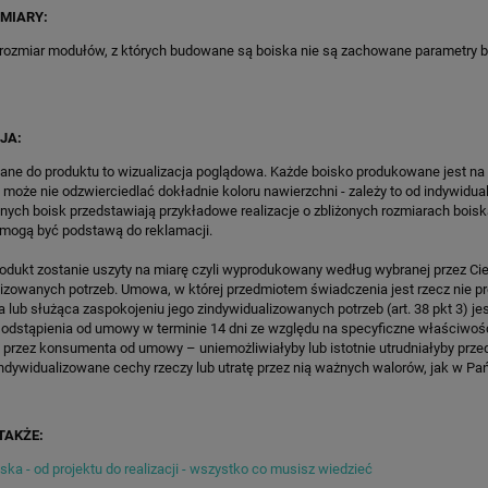
PORT HEXA POWER PRO
SPEEDSPORT HEXA POWER PR
MIARY:
7 750,30 zł
19 516,00 zł
 rozmiar modułów, z których budowane są boiska nie są zachowane parametry 
 regularna:
9 118,00 zł
Cena regularna:
22 960,00 zł
iższa cena:
9 118,00 zł
Najniższa cena:
22 960,00 zł
JA:
ZAMÓW
ZAMÓW
ane do produktu to wizualizacja poglądowa. Każde boisko produkowane jest na
 może nie odzwierciedlać dokładnie koloru nawierzchni - zależy to od indywidua
lnych boisk przedstawiają przykładowe realizacje o zbliżonych rozmiarach boisk
 mogą być podstawą do reklamacji.
rodukt zostanie uszyty na miarę czyli wyprodukowany według wybranej przez Cie
lizowanych potrzeb. Umowa, w której przedmiotem świadczenia jest rzecz nie 
lub służąca zaspokojeniu jego zindywidualizowanych potrzeb (art. 38 pkt 3) je
 odstąpienia od umowy w terminie 14 dni ze względu na specyficzne właściwoś
 przez konsumenta od umowy – uniemożliwiałyby lub istotnie utrudniałyby prze
ndywidualizowane cechy rzeczy lub utratę przez nią ważnych walorów, jak w Pańs
TAKŻE:
ka - od projektu do realizacji - wszystko co musisz wiedzieć