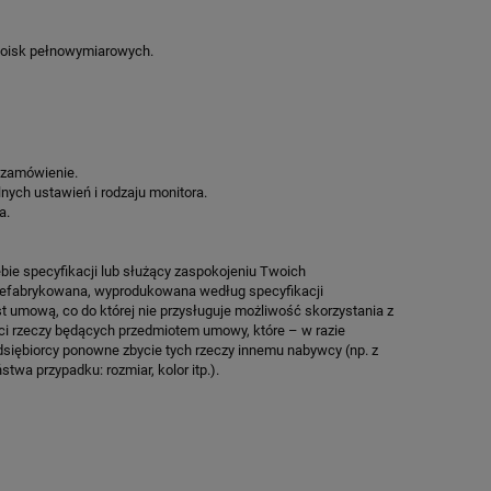
O
KOSZYKÓWKI SPEEDSPORT HEXA
KOSZYKÓWKI SP
POWER PRO
POWE
7 531,85 zł
19 516
boisk pełnowymiarowych.
Cena regularna:
8 861,00 zł
Cena regularn
Najniższa cena:
7 531,85 zł
Najniższa cen
ZAMÓW
ZA
 zamówienie.
lnych ustawień i rodzaju monitora.
a.
bie specyfikacji lub służący zaspokojeniu Twoich
prefabrykowana, wyprodukowana według specyfikacji
st umową, co do której nie przysługuje możliwość skorzystania z
ci rzeczy będących przedmiotem umowy, które – w razie
dsiębiorcy ponowne zbycie tych rzeczy innemu nabywcy (np. z
twa przypadku: rozmiar, kolor itp.).