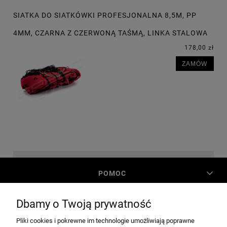
SIATKA DO SIATKÓWKI PROFESJONALNA 8,5M, PP
4MM, CZARNA Z CZERWONĄ TAŚMĄ, LINKA STALOWA
178,00 zł
ZAMÓW
POMOC
Dbamy o Twoją prywatność
MOJE KONTO
Pliki cookies i pokrewne im technologie umożliwiają poprawne