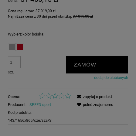
Cena:
Cena regularna:
37 019,00 zł
Najniższa cena z 30 dni przed obniżką:
37 019,00 zł
Wybierz kolor boiska:
ZAMÓW
szt.
dodaj do ulubionych
Ocena:
zapytaj o produkt
Producent:
SPEED sport
poleć znajomemu
Kod produktu:
143/1656x865/cze/sza/S