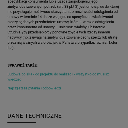
specyfikacji konsumenta lub służąca zaspokojeniu jego
zindywidualizowanych potrzeb (art. 38 pkt 3) jest umową, co do której
nie przysługuje możliwość skorzystania z możliwości odstąpienia od
umowy w terminie 14 dni ze względu na specyficzne właściwości
rzeczy będących przedmiotem umowy, które – w razie odstąpienia
przez konsumenta od umowy – uniemożliwiałyby lub istotnie
utrudniałyby przedsiębiorcy ponowne zbycie tych rzeczy innemu
nabywcy (np. z uwagi na zindywidualizowane cechy rzeczy lub utratę
przez nią ważnych walorów, jak w Państwa przypadku: rozmiar, kolor
itp.).
SPRAWDŹ TAKŻE:
Budowa boiska - od projektu do realizacji - wszystko co musisz
wiedzieć
Najczęstsze pytania i odpowiedzi
DANE TECHNICZNE