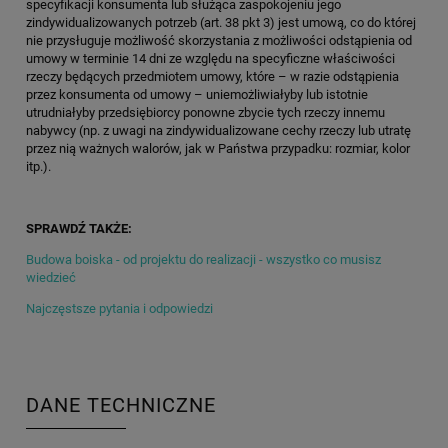
specyfikacji konsumenta lub służąca zaspokojeniu jego
zindywidualizowanych potrzeb (art. 38 pkt 3) jest umową, co do której
nie przysługuje możliwość skorzystania z możliwości odstąpienia od
umowy w terminie 14 dni ze względu na specyficzne właściwości
rzeczy będących przedmiotem umowy, które – w razie odstąpienia
przez konsumenta od umowy – uniemożliwiałyby lub istotnie
utrudniałyby przedsiębiorcy ponowne zbycie tych rzeczy innemu
nabywcy (np. z uwagi na zindywidualizowane cechy rzeczy lub utratę
przez nią ważnych walorów, jak w Państwa przypadku: rozmiar, kolor
itp.).
SPRAWDŹ TAKŻE:
Budowa boiska - od projektu do realizacji - wszystko co musisz
wiedzieć
Najczęstsze pytania i odpowiedzi
DANE TECHNICZNE