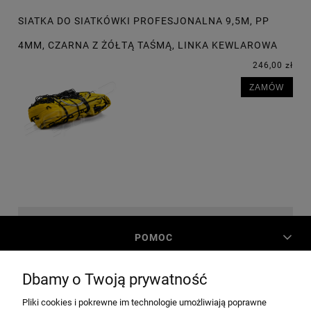
SIATKA DO SIATKÓWKI PROFESJONALNA 9,5M, PP
4MM, CZARNA Z ŻÓŁTĄ TAŚMĄ, LINKA KEWLAROWA
246,00 zł
ZAMÓW
POMOC
Dbamy o Twoją prywatność
MOJE KONTO
Pliki cookies i pokrewne im technologie umożliwiają poprawne