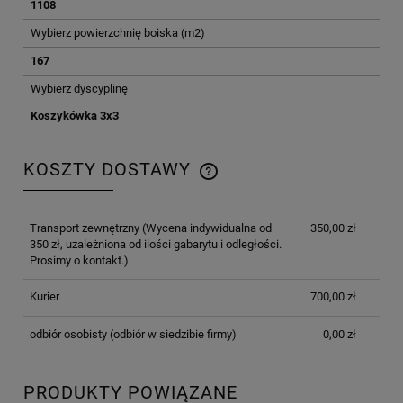
1108
Wybierz powierzchnię boiska (m2)
167
Wybierz dyscyplinę
Koszykówka 3x3
KOSZTY DOSTAWY
CENA NIE ZAWIERA EWENTUALNYCH KOSZTÓW
PŁATNOŚCI
Transport zewnętrzny
(Wycena indywidualna od
350,00 zł
350 zł, uzależniona od ilości gabarytu i odległości.
Prosimy o kontakt.)
Kurier
700,00 zł
odbiór osobisty
(odbiór w siedzibie firmy)
0,00 zł
PRODUKTY POWIĄZANE