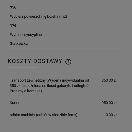
956
Wybierz powierzchnię boiska (m2)
176
Wybierz dyscyplinę
Siatkówka
KOSZTY DOSTAWY
CENA NIE ZAWIERA EWENTUALNYCH KOSZTÓW
PŁATNOŚCI
Transport zewnętrzny
(Wycena indywidualna od
350,00 zł
350 zł, uzależniona od ilości gabarytu i odległości.
Prosimy o kontakt.)
Kurier
950,00 zł
odbiór osobisty
(odbiór w siedzibie firmy)
0,00 zł