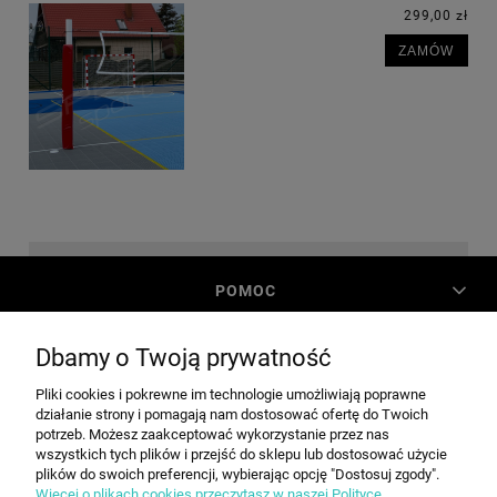
299,00 zł
ZAMÓW
POMOC
Dbamy o Twoją prywatność
MOJE KONTO
Pliki cookies i pokrewne im technologie umożliwiają poprawne
działanie strony i pomagają nam dostosować ofertę do Twoich
PŁATNOŚCI I DOSTAWA
potrzeb. Możesz zaakceptować wykorzystanie przez nas
wszystkich tych plików i przejść do sklepu lub dostosować użycie
plików do swoich preferencji, wybierając opcję "Dostosuj zgody".
Więcej o plikach cookies przeczytasz w naszej Polityce