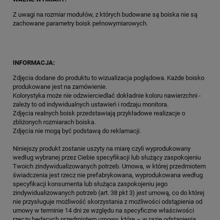
Z uwagi na rozmiar modułów, z których budowane są boiska nie są
zachowane parametry boisk pełnowymiarowych.
INFORMACJA:
Zdjęcia dodane do produktu to wizualizacja poglądowa. Każde boisko
produkowane jest na zamówienie.
Kolorystyka może nie odzwierciedlać dokładnie koloru nawierzchni -
zależy to od indywidualnych ustawień i rodzaju monitora.
Zdjęcia realnych boisk przedstawiają przykładowe realizacje o
zbliżonych rozmiarach boiska.
Zdjęcia nie mogą być podstawą do reklamacji.
Niniejszy produkt zostanie uszyty na miarę czyli wyprodukowany
według wybranej przez Ciebie specyfikacji lub służący zaspokojeniu
Twoich zindywidualizowanych potrzeb. Umowa, w której przedmiotem
świadczenia jest rzecz nie prefabrykowana, wyprodukowana według
specyfikacji konsumenta lub służąca zaspokojeniu jego
zindywidualizowanych potrzeb (art. 38 pkt 3) jest umową, co do której
nie przysługuje możliwość skorzystania z możliwości odstąpienia od
umowy w terminie 14 dni ze względu na specyficzne właściwości
rzeczy będących przedmiotem umowy, które – w razie odstąpienia