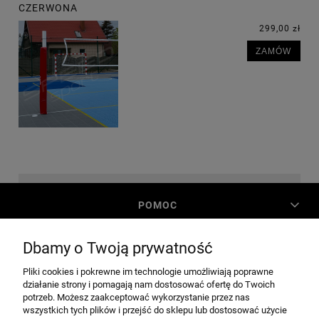
CZERWONA
299,00 zł
ZAMÓW
POMOC
Dbamy o Twoją prywatność
MOJE KONTO
Pliki cookies i pokrewne im technologie umożliwiają poprawne
działanie strony i pomagają nam dostosować ofertę do Twoich
PŁATNOŚCI I DOSTAWA
potrzeb. Możesz zaakceptować wykorzystanie przez nas
wszystkich tych plików i przejść do sklepu lub dostosować użycie