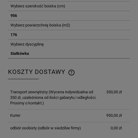
Wybierz szerokość boiska (cm)
956
Wybierz powierzchnię boiska (m2)
176
Wybierz dyscyplinę
Siatkówka
KOSZTY DOSTAWY
CENA NIE ZAWIERA EWENTUALNYCH KOSZTÓW
PŁATNOŚCI
Transport zewnętrzny
(Wycena indywidualna od
350,00 zł
350 zł, uzależniona od ilości gabarytu i odległości.
Prosimy o kontakt.)
Kurier
950,00 zł
odbiór osobisty
(odbiór w siedzibie firmy)
0,00 zł