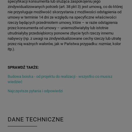
specyfikacji konsumenta lub służąca zaspokojeniu jego
zindywidualizowanych potrzeb (art. 38 pkt 3) jest umową, co do której
nie przysługuje możliwość skorzystania z możliwości odstąpienia od
umowy w terminie 14 dni ze względu na specyficzne właściwości
rzeczy będących przedmiotem umowy, które – w razie odstąpienia
przez konsumenta od umowy – uniemożliwiałyby lub istotnie
utrudniałyby przedsiębiorcy ponowne zbycie tych rzeczy innemu
nabywcy (np. z uwagi na zindywidualizowane cechy rzeczy lub utratę
przez nią ważnych walorów, jak w Państwa przypadku: rozmiar, kolor
itp.).
SPRAWDŹ TAKŻE:
Budowa boiska - od projektu do realizacji - wszystko co musisz
wiedzieć
Najczęstsze pytania i odpowiedzi
DANE TECHNICZNE