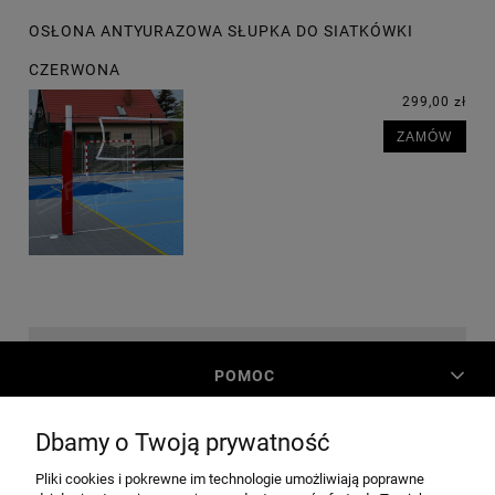
OSŁONA ANTYURAZOWA SŁUPKA DO SIATKÓWKI
CZERWONA
299,00 zł
ZAMÓW
POMOC
Dbamy o Twoją prywatność
MOJE KONTO
Pliki cookies i pokrewne im technologie umożliwiają poprawne