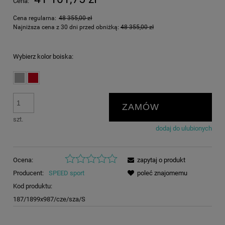
Cena:
Cena regularna:
48 355,00 zł
Najniższa cena z 30 dni przed obniżką:
48 355,00 zł
Wybierz kolor boiska:
ZAMÓW
szt.
dodaj do ulubionych
Ocena:
zapytaj o produkt
Producent:
SPEED sport
poleć znajomemu
Kod produktu:
187/1899x987/cze/sza/S