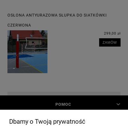
OSŁONA ANTYURAZOWA SŁUPKA DO SIATKÓWKI
CZERWONA
299,00 zł
ZAMÓW
POMOC
Dbamy o Twoją prywatność
MOJE KONTO