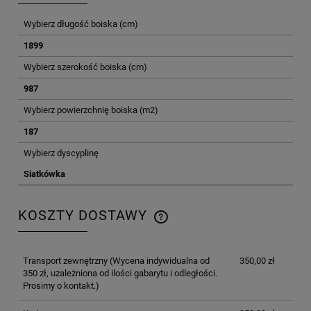
Wybierz długość boiska (cm)
1899
Wybierz szerokość boiska (cm)
987
Wybierz powierzchnię boiska (m2)
187
Wybierz dyscyplinę
Siatkówka
KOSZTY DOSTAWY
CENA NIE ZAWIERA EWENTUALNYCH KOSZTÓW
PŁATNOŚCI
Transport zewnętrzny
(Wycena indywidualna od
350,00 zł
350 zł, uzależniona od ilości gabarytu i odległości.
Prosimy o kontakt.)