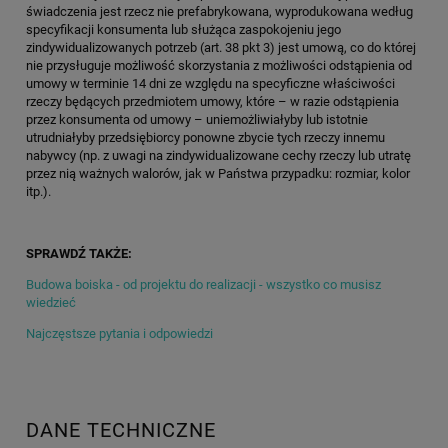
świadczenia jest rzecz nie prefabrykowana, wyprodukowana według
specyfikacji konsumenta lub służąca zaspokojeniu jego
zindywidualizowanych potrzeb (art. 38 pkt 3) jest umową, co do której
nie przysługuje możliwość skorzystania z możliwości odstąpienia od
umowy w terminie 14 dni ze względu na specyficzne właściwości
rzeczy będących przedmiotem umowy, które – w razie odstąpienia
przez konsumenta od umowy – uniemożliwiałyby lub istotnie
utrudniałyby przedsiębiorcy ponowne zbycie tych rzeczy innemu
nabywcy (np. z uwagi na zindywidualizowane cechy rzeczy lub utratę
przez nią ważnych walorów, jak w Państwa przypadku: rozmiar, kolor
itp.).
SPRAWDŹ TAKŻE:
Budowa boiska - od projektu do realizacji - wszystko co musisz
wiedzieć
Najczęstsze pytania i odpowiedzi
DANE TECHNICZNE