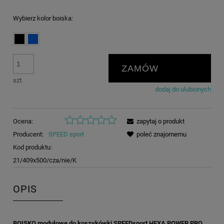
Wybierz kolor boiska:
ZAMÓW
szt.
dodaj do ulubionych
Ocena:
zapytaj o produkt
Producent:
SPEED sport
poleć znajomemu
Kod produktu:
21/409x500/cza/nie/K
OPIS
BOISKO modułowe do koszykówki SPEEDsport HEXA POWER PRO