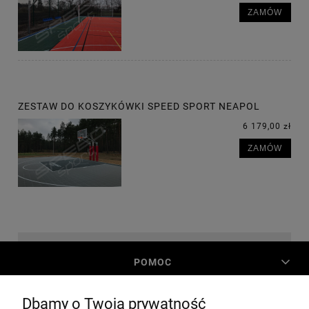
ZAMÓW
ZESTAW DO KOSZYKÓWKI SPEED SPORT NEAPOL
6 179,00 zł
ZAMÓW
POMOC
Dbamy o Twoją prywatność
MOJE KONTO