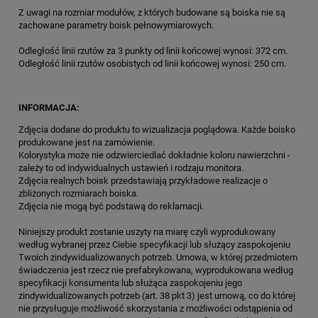
Z uwagi na rozmiar modułów, z których budowane są boiska nie są
zachowane parametry boisk pełnowymiarowych.
Odległość linii rzutów za 3 punkty od linii końcowej wynosi: 372 cm.
Odległość linii rzutów osobistych od linii końcowej wynosi: 250 cm.
INFORMACJA:
Zdjęcia dodane do produktu to wizualizacja poglądowa. Każde boisko
produkowane jest na zamówienie.
Kolorystyka może nie odzwierciedlać dokładnie koloru nawierzchni -
zależy to od indywidualnych ustawień i rodzaju monitora.
Zdjęcia realnych boisk przedstawiają przykładowe realizacje o
zbliżonych rozmiarach boiska.
Zdjęcia nie mogą być podstawą do reklamacji.
Niniejszy produkt zostanie uszyty na miarę czyli wyprodukowany
według wybranej przez Ciebie specyfikacji lub służący zaspokojeniu
Twoich zindywidualizowanych potrzeb. Umowa, w której przedmiotem
świadczenia jest rzecz nie prefabrykowana, wyprodukowana według
specyfikacji konsumenta lub służąca zaspokojeniu jego
zindywidualizowanych potrzeb (art. 38 pkt 3) jest umową, co do której
nie przysługuje możliwość skorzystania z możliwości odstąpienia od