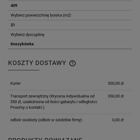
409
Wybierz powierzchnię boiska (m2)
21
Wybierz dyscyplinę
Koszykówka
KOSZTY DOSTAWY
CENA NIE ZAWIERA EWENTUALNYCH KOSZTÓW
PŁATNOŚCI
Kurier
300,00 zł
Transport zewnętrzny
(Wycena indywidualna od
350,00 zł
350 zł, uzależniona od ilości gabarytu i odległości.
Prosimy o kontakt.)
odbiór osobisty
(odbiór w siedzibie firmy)
0,00 zł