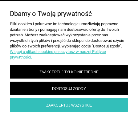
Dbamy o Twoją prywatność
MOJE KONTO
Pliki cookies i pokrewne im technologie umożliwiają poprawne
działanie strony i pomagają nam dostosować ofertę do Twoich
PŁATNOŚCI I DOSTAWA
potrzeb. Możesz zaakceptować wykorzystanie przez nas
wszystkich tych plików i przejść do sklepu lub dostosować użycie
plików do swoich preferencji, wybierając opcję "Dostosuj zgody".
Więcej o plikach cookies przeczytasz w naszej Polityce
INFORMACJE
prywatności.
ZAAKCEPTUJ TYLKO NIEZBĘDNE
O NAS
DOSTOSUJ ZGODY
SPEED grupa Sp. z o.o. | ul. Parkowa 12, 05-200 Wołomin |
|
sekretariat@spd.pl
| NIP: 1251057222 | REGON: 016209472
786 210 210
ZAAKCEPTUJ WSZYSTKIE
POKAŻ PEŁNĄ WERSJĘ STRONY
Sklep internetowy Shoper.pl