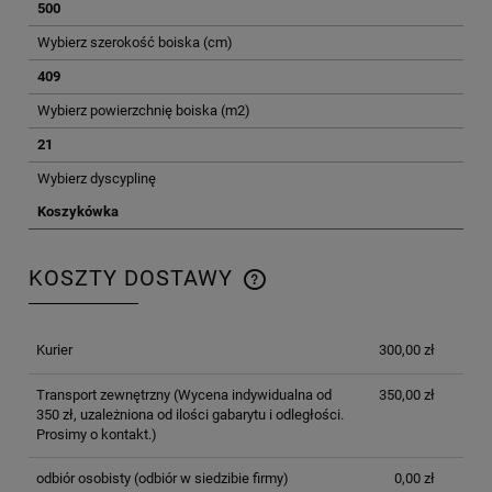
500
Wybierz szerokość boiska (cm)
409
Wybierz powierzchnię boiska (m2)
21
Wybierz dyscyplinę
Koszykówka
KOSZTY DOSTAWY
CENA NIE ZAWIERA EWENTUALNYCH KOSZTÓW
PŁATNOŚCI
Kurier
300,00 zł
Transport zewnętrzny
(Wycena indywidualna od
350,00 zł
350 zł, uzależniona od ilości gabarytu i odległości.
Prosimy o kontakt.)
odbiór osobisty
(odbiór w siedzibie firmy)
0,00 zł