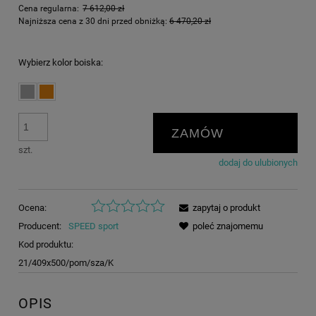
Cena regularna:
7 612,00 zł
Najniższa cena z 30 dni przed obniżką:
6 470,20 zł
Wybierz kolor boiska:
ZAMÓW
szt.
dodaj do ulubionych
Ocena:
zapytaj o produkt
Producent:
SPEED sport
poleć znajomemu
Kod produktu:
21/409x500/pom/sza/K
OPIS