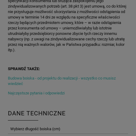
specyfikacji konsumenta lub służąca zaspokojeniu jego
zindywidualizowanych potrzeb (art. 38 pkt 3) jest umową, co do której
nie przysługuje możliwość skorzystania z możliwości odstąpienia od
umowy w terminie 14 dni ze względu na specyficzne właściwości
rzeczy będących przedmiotem umowy, które – w razie odstąpienia
przez konsumenta od umowy – uniemożliwiałyby lub istotnie
utrudniałyby przedsiębiorcy ponowne zbycie tych rzeczy innemu
nabywcy (np. z uwagi na zindywidualizowane cechy rzeczy lub utratę
przez nią ważnych walorów, jak w Państwa przypadku: rozmiar, kolor
itp.).
SPRAWDŹ TAKŻE:
Budowa boiska - od projektu do realizacji - wszystko co musisz
wiedzieć
Najczęstsze pytania i odpowiedzi
DANE TECHNICZNE
Wybierz długość boiska (cm)