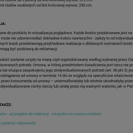
WKI SPEEDSPORT HEXA
SPEEDSPORT HEXA POWER PR
inii rzutów osobistych od linii końcowej wynosi: 250 cm.
POWER PRO
6 928,35 zł
18 518,10 zł
 regularna:
8 151,00 zł
Cena regularna:
21 786,00 zł
JA:
iższa cena:
6 928,35 zł
Najniższa cena:
21 786,00 zł
ane do produktu to wizualizacja poglądowa. Każde boisko produkowane jest na
 może nie odzwierciedlać dokładnie koloru nawierzchni - zależy to od indywidua
ZAMÓW
ZAMÓW
lnych boisk przedstawiają przykładowe realizacje o zbliżonych rozmiarach boisk
 mogą być podstawą do reklamacji.
rodukt zostanie uszyty na miarę czyli wyprodukowany według wybranej przez Cie
lizowanych potrzeb. Umowa, w której przedmiotem świadczenia jest rzecz nie 
lub służąca zaspokojeniu jego zindywidualizowanych potrzeb (art. 38 pkt 3) je
 odstąpienia od umowy w terminie 14 dni ze względu na specyficzne właściwoś
 przez konsumenta od umowy – uniemożliwiałyby lub istotnie utrudniałyby prze
ndywidualizowane cechy rzeczy lub utratę przez nią ważnych walorów, jak w Pańs
TAKŻE:
ka - od projektu do realizacji - wszystko co musisz wiedzieć
 pytania i odpowiedzi