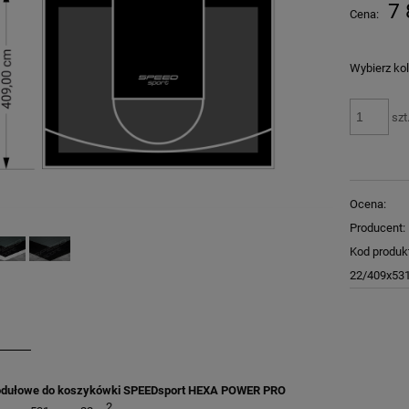
Cena nie zawiera ewentualnych kosztów
7 
Cena:
płatności
Wybierz kol
szt
Ocena:
Producent:
Kod produk
22/409x531
dułowe do koszykówki SPEEDsport HEXA POWER PRO
2