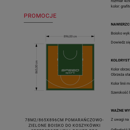
rozmiar 40
kolor: graf
PROMOCJE
NAWIERZC
Boisko wyk
Dowiedz si
KOLORYST
Kolor obrzeż
Obrzeża sta
Kolor linii 
Szerokość li
WAŻNE WY
Z uwagi na
78M2/865X896CM POMARAŃCZOWO-
23M2
ZIELONE BOISKO DO KOSZYKÓWKI
POMAR
Odległość l