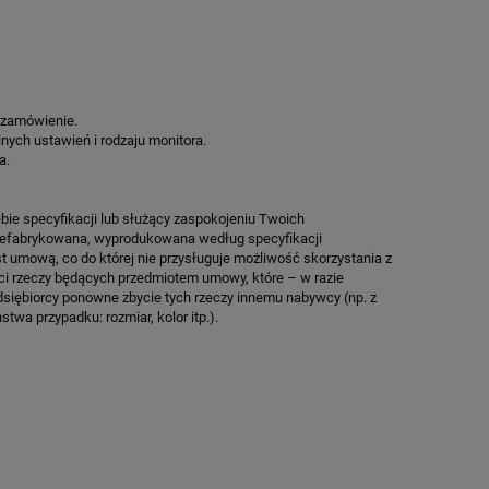
O
POWER PRO
SPEEDSPORT H
6 709,90 zł
17 924
Cena regularna:
7 894,00 zł
Cena regularn
Najniższa cena:
7 894,00 zł
Najniższa cen
 zamówienie.
lnych ustawień i rodzaju monitora.
ZAMÓW
ZA
a.
bie specyfikacji lub służący zaspokojeniu Twoich
prefabrykowana, wyprodukowana według specyfikacji
st umową, co do której nie przysługuje możliwość skorzystania z
ci rzeczy będących przedmiotem umowy, które – w razie
dsiębiorcy ponowne zbycie tych rzeczy innemu nabywcy (np. z
twa przypadku: rozmiar, kolor itp.).