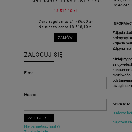
SPEEDSPORT HEXA POWER PRO
KOSZYKÓ
Odległość l
18 518,10 zł
Cena regularna:
21 786,00 zł
Cena
INFORMAC
Najniższa cena:
18 518,10 zł
Najn
Zdjęcia dod
Kolorystyka
ZAMÓW
Zdjęcia rea
Zdjęcia nie
ZALOGUJ SIĘ
Niniejszy p
zindywidua
konsumenta 
E-mail:
możliwości
odstąpienia
uwagi na zi
Hasło:
SPRAWDŹ 
Budowa bois
ZALOGUJ SIĘ
Najczęstsze
Nie pamiętasz hasła?
Zarejestruj się