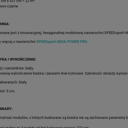
9 cm x 531 cm = 22 m
itowo-czarne
HNIA:
onane jest z innowacyjnej, hexagonalnej modułowej nawierzchni SPEEDsport
ę więcej o nawierzchni
SPEEDsport HEXA POWER PRO
YKA I WYKOŃCZENIE:
y i narożników: biały.
nowią wykończenie boiska i zarazem linie końcowe. Szerokość obrzeży wynosi
malowanych: biały.
nii: 5 cm.
MIARY:
 rozmiar modułów, z których budowane są boiska nie są zachowane parametry 
/409X561CM SZARO-
78M2/865X896CM CZERWONO-
AŃCZOWE BOISKO DO
GRAFITOWE BOISKO DO KOSZYKÓ
inii rzutów za 3 punkty od linii końcowej wynosi: 372 cm.