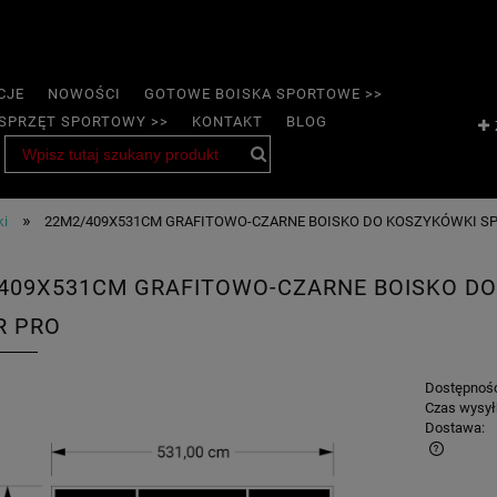
CJE
NOWOŚCI
GOTOWE BOISKA SPORTOWE >>
SPRZĘT SPORTOWY >>
KONTAKT
BLOG
»
ki
22M2/409X531CM GRAFITOWO-CZARNE BOISKO DO KOSZYKÓWKI S
409X531CM GRAFITOWO-CZARNE BOISKO D
R PRO
Dostępnoś
Czas wysył
Dostawa: