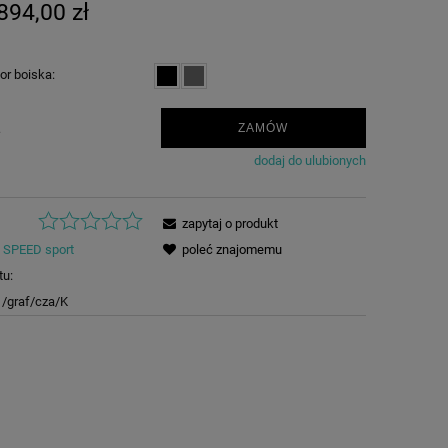
894,00 zł
or boiska:
.
ZAMÓW
dodaj do ulubionych
zapytaj o produkt
SPEED sport
poleć znajomemu
tu:
/graf/cza/K