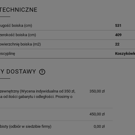
TECHNICZNE
ługość boiska (cm)
531
zerokość boiska (cm)
409
owierzchnię boiska (m2)
22
yscyplinę
Koszyków
TY DOSTAWY
CENA NIE ZAWIERA EWENTUALNYCH
 zewnętrzny
(Wycena indywidualna od 350 zł,
350,00 zł
KOSZTÓW PŁATNOŚCI
a od ilości gabarytu i odległości. Prosimy o
450,00 zł
bisty
(odbiór w siedzibie firmy)
0,00 zł