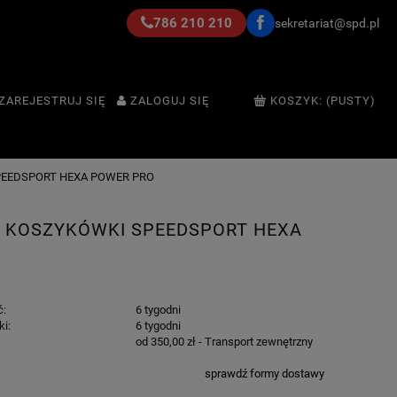
786 210 210
sekretariat@spd.pl
ZAREJESTRUJ SIĘ
ZALOGUJ SIĘ
KOSZYK:
(PUSTY)
PEEDSPORT HEXA POWER PRO
O KOSZYKÓWKI SPEEDSPORT HEXA
ć:
6 tygodni
ki:
6 tygodni
od 350,00 zł
- Transport zewnętrzny
sprawdź formy dostawy