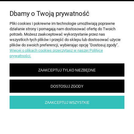
Dbamy o Twoją prywatność
MOJE KONTO
Pliki cookies i pokrewne im technologie umożliwiają poprawne
działanie strony i pomagają nam dostosować ofertę do Twoich
PŁATNOŚCI I DOSTAWA
potrzeb. Możesz zaakceptować wykorzystanie przez nas
wszystkich tych plików i przejść do sklepu lub dostosować użycie
plików do swoich preferencji, wybierając opcję "Dostosuj zgody".
Więcej o plikach cookies przeczytasz w naszej Polityce
INFORMACJE
prywatności.
ZAAKCEPTUJ TYLKO NIEZBĘDNE
O NAS
DOSTOSUJ ZGODY
SPEED grupa Sp. z o.o. | ul. Parkowa 12, 05-200 Wołomin |
|
sekretariat@spd.pl
| NIP: 1251057222 | REGON: 016209472
786 210 210
ZAAKCEPTUJ WSZYSTKIE
POKAŻ PEŁNĄ WERSJĘ STRONY
Sklep internetowy Shoper.pl