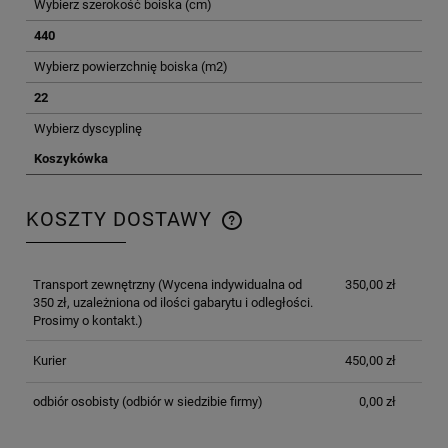
Wybierz szerokość boiska (cm)
440
Wybierz powierzchnię boiska (m2)
22
Wybierz dyscyplinę
Koszykówka
KOSZTY DOSTAWY
CENA NIE ZAWIERA EWENTUALNYCH KOSZTÓW
PŁATNOŚCI
Transport zewnętrzny
(Wycena indywidualna od
350,00 zł
350 zł, uzależniona od ilości gabarytu i odległości.
Prosimy o kontakt.)
Kurier
450,00 zł
odbiór osobisty
(odbiór w siedzibie firmy)
0,00 zł