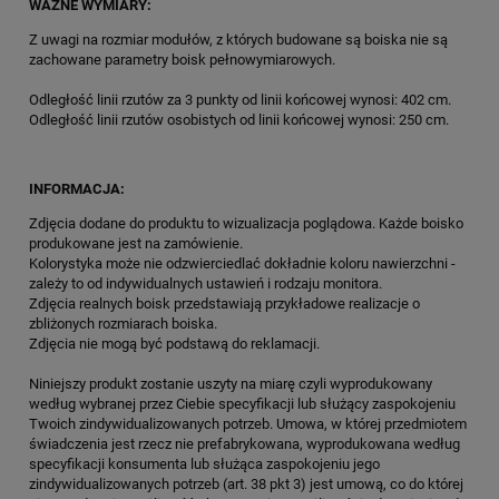
WAŻNE WYMIARY:
Z uwagi na rozmiar modułów, z których budowane są boiska nie są
zachowane parametry boisk pełnowymiarowych.
Odległość linii rzutów za 3 punkty od linii końcowej wynosi: 402 cm.
Odległość linii rzutów osobistych od linii końcowej wynosi: 250 cm.
INFORMACJA:
Zdjęcia dodane do produktu to wizualizacja poglądowa. Każde boisko
produkowane jest na zamówienie.
Kolorystyka może nie odzwierciedlać dokładnie koloru nawierzchni -
zależy to od indywidualnych ustawień i rodzaju monitora.
Zdjęcia realnych boisk przedstawiają przykładowe realizacje o
zbliżonych rozmiarach boiska.
Zdjęcia nie mogą być podstawą do reklamacji.
Niniejszy produkt zostanie uszyty na miarę czyli wyprodukowany
według wybranej przez Ciebie specyfikacji lub służący zaspokojeniu
Twoich zindywidualizowanych potrzeb. Umowa, w której przedmiotem
świadczenia jest rzecz nie prefabrykowana, wyprodukowana według
specyfikacji konsumenta lub służąca zaspokojeniu jego
zindywidualizowanych potrzeb (art. 38 pkt 3) jest umową, co do której