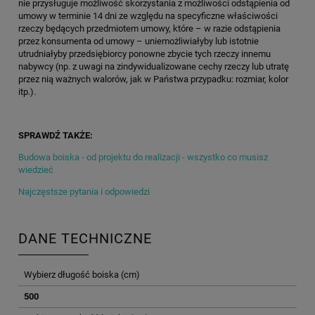
nie przysługuje możliwość skorzystania z możliwości odstąpienia od
umowy w terminie 14 dni ze względu na specyficzne właściwości
rzeczy będących przedmiotem umowy, które – w razie odstąpienia
przez konsumenta od umowy – uniemożliwiałyby lub istotnie
utrudniałyby przedsiębiorcy ponowne zbycie tych rzeczy innemu
nabywcy (np. z uwagi na zindywidualizowane cechy rzeczy lub utratę
przez nią ważnych walorów, jak w Państwa przypadku: rozmiar, kolor
itp.).
SPRAWDŹ TAKŻE:
Budowa boiska - od projektu do realizacji - wszystko co musisz
wiedzieć
Najczęstsze pytania i odpowiedzi
DANE TECHNICZNE
Wybierz długość boiska (cm)
500