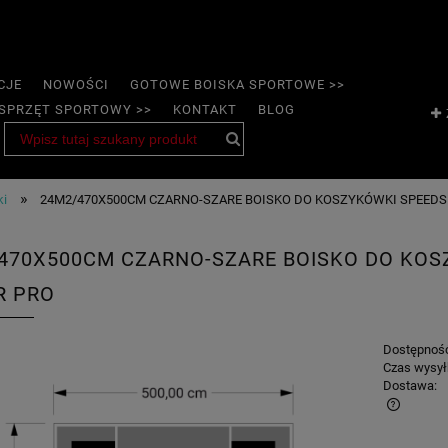
CJE
NOWOŚCI
GOTOWE BOISKA SPORTOWE >>
SPRZĘT SPORTOWY >>
KONTAKT
BLOG
»
ki
24M2/470X500CM CZARNO-SZARE BOISKO DO KOSZYKÓWKI SPEED
470X500CM CZARNO-SZARE BOISKO DO KOS
R PRO
Dostępnoś
Czas wysył
Dostawa: