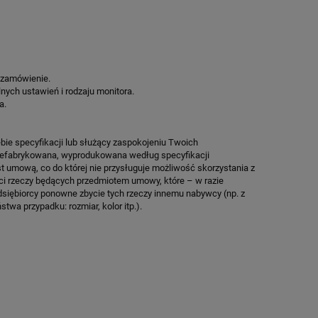
O
SPEEDSPORT HEXA POWER PRO
SPEEDSPORT H
9 510,65 zł
7 990
Cena regularna:
11 189,00 zł
Cena regular
Najniższa cena:
11 189,00 zł
Najniższa ce
 zamówienie.
lnych ustawień i rodzaju monitora.
ZAMÓW
ZA
a.
bie specyfikacji lub służący zaspokojeniu Twoich
prefabrykowana, wyprodukowana według specyfikacji
st umową, co do której nie przysługuje możliwość skorzystania z
ci rzeczy będących przedmiotem umowy, które – w razie
dsiębiorcy ponowne zbycie tych rzeczy innemu nabywcy (np. z
twa przypadku: rozmiar, kolor itp.).