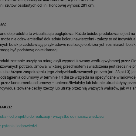
PORT HEXA POWER PRO
SPEEDSPORT HEXA POWER PR
inii rzutów osobistych od linii końcowej wynosi: 281 cm.
9 510,65 zł
6 086,00 zł
regularna:
11 189,00 zł
Cena regularna:
7 160,00 zł
JA:
iższa cena:
9 510,65 zł
Najniższa cena:
6 086,00 zł
ane do produktu to wizualizacja poglądowa. Każde boisko produkowane jest na
 może nie odzwierciedlać dokładnie koloru nawierzchni - zależy to od indywidua
ZAMÓW
ZAMÓW
lnych boisk przedstawiają przykładowe realizacje o zbliżonych rozmiarach boisk
 mogą być podstawą do reklamacji.
rodukt zostanie uszyty na miarę czyli wyprodukowany według wybranej przez Cie
lizowanych potrzeb. Umowa, w której przedmiotem świadczenia jest rzecz nie 
lub służąca zaspokojeniu jego zindywidualizowanych potrzeb (art. 38 pkt 3) je
 odstąpienia od umowy w terminie 14 dni ze względu na specyficzne właściwoś
 przez konsumenta od umowy – uniemożliwiałyby lub istotnie utrudniałyby prze
ndywidualizowane cechy rzeczy lub utratę przez nią ważnych walorów, jak w Pańs
TAKŻE:
ka - od projektu do realizacji - wszystko co musisz wiedzieć
 pytania i odpowiedzi