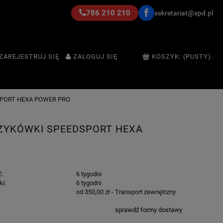
786 210 210
sekretariat@spd.pl
ZAREJESTRUJ SIĘ
ZALOGUJ SIĘ
KOSZYK:
(PUSTY)
SPORT HEXA POWER PRO
ZYKÓWKI SPEEDSPORT HEXA
ć:
6 tygodni
ki:
6 tygodni
od 350,00 zł
- Transport zewnętrzny
sprawdź formy dostawy