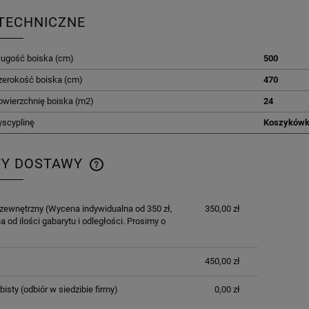
TECHNICZNE
ługość boiska (cm)
500
zerokość boiska (cm)
470
owierzchnię boiska (m2)
24
yscyplinę
Koszyków
TY DOSTAWY
CENA NIE ZAWIERA EWENTUALNYCH
 zewnętrzny
(Wycena indywidualna od 350 zł,
350,00 zł
KOSZTÓW PŁATNOŚCI
a od ilości gabarytu i odległości. Prosimy o
450,00 zł
bisty
(odbiór w siedzibie firmy)
0,00 zł