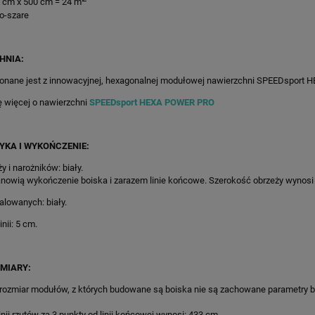
0 cm x 500 cm = 24 m
no-szare
HNIA:
onane jest z innowacyjnej, hexagonalnej modułowej nawierzchni SPEEDsport
ę więcej o nawierzchni
SPEEDsport HEXA POWER PRO
YKA I WYKOŃCZENIE:
y i narożników: biały.
nowią wykończenie boiska i zarazem linie końcowe. Szerokość obrzeży wynosi
malowanych: biały.
nii: 5 cm.
MIARY:
 rozmiar modułów, z których budowane są boiska nie są zachowane parametry 
X622CM POMARAŃCZOWO-
19M2/440X440CM ŻÓŁTO-SZAR
 BOISKO DO KOSZYKÓWKI
BOISKO DO KOSZYKÓWKI
inii rzutów za 3 punkty od linii końcowej wynosi: 433 cm.