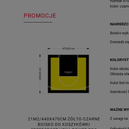
rozmiar 47
kolor: czar
PROMOCJE
NAWIERZC
Boisko wyk
Dowiedz si
KOLORYST
Kolor obrzeż
Obrzeża sta
Kolor linii 
Szerokość li
WAŻNE WY
Z uwagi na
21M2/440X470CM ŻÓŁTO-CZARNE
33M2/531
BOISKO DO KOSZYKÓWKI
GRAFITOWE
Odległość l