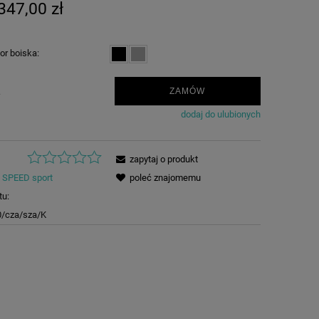
347,00 zł
or boiska:
.
ZAMÓW
dodaj do ulubionych
zapytaj o produkt
SPEED sport
poleć znajomemu
tu:
0/cza/sza/K