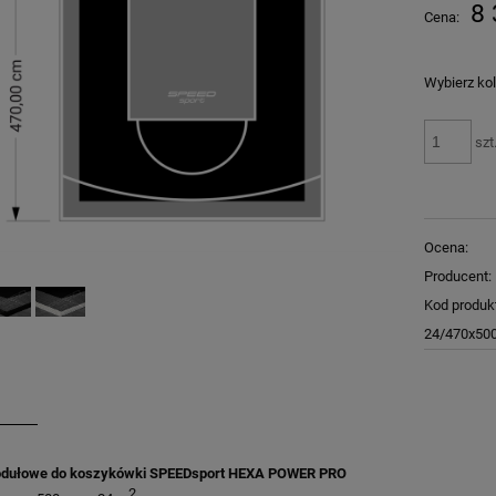
Cena nie zawiera ewentualnych kosztów
8 
Cena:
płatności
Wybierz kol
szt
Ocena:
Producent:
Kod produk
24/470x50
dułowe do koszykówki SPEEDsport HEXA POWER PRO
2