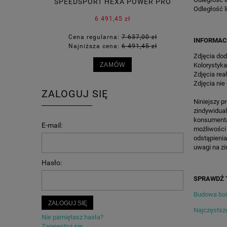
SPEEDSPORT HEXA POWER PRO
SPEEDS
Odległość l
6 491,45 zł
Cena regularna:
7 637,00 zł
Cena 
INFORMAC
Najniższa cena:
6 491,45 zł
Najn
Zdjęcia dod
Kolorystyka
ZAMÓW
Zdjęcia rea
Zdjęcia nie
ZALOGUJ SIĘ
Niniejszy p
zindywidua
konsumenta 
E-mail:
możliwości
odstąpienia
uwagi na zi
Hasło:
SPRAWDŹ 
Budowa bois
ZALOGUJ SIĘ
Najczęstsze
Nie pamiętasz hasła?
Zarejestruj się