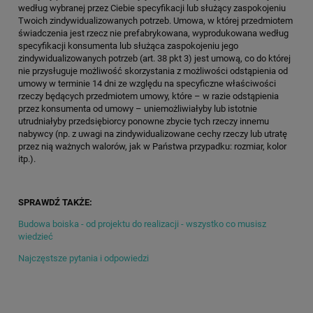
według wybranej przez Ciebie specyfikacji lub służący zaspokojeniu
Twoich zindywidualizowanych potrzeb. Umowa, w której przedmiotem
świadczenia jest rzecz nie prefabrykowana, wyprodukowana według
specyfikacji konsumenta lub służąca zaspokojeniu jego
zindywidualizowanych potrzeb (art. 38 pkt 3) jest umową, co do której
nie przysługuje możliwość skorzystania z możliwości odstąpienia od
umowy w terminie 14 dni ze względu na specyficzne właściwości
rzeczy będących przedmiotem umowy, które – w razie odstąpienia
przez konsumenta od umowy – uniemożliwiałyby lub istotnie
utrudniałyby przedsiębiorcy ponowne zbycie tych rzeczy innemu
nabywcy (np. z uwagi na zindywidualizowane cechy rzeczy lub utratę
przez nią ważnych walorów, jak w Państwa przypadku: rozmiar, kolor
itp.).
SPRAWDŹ TAKŻE:
Budowa boiska - od projektu do realizacji - wszystko co musisz
wiedzieć
Najczęstsze pytania i odpowiedzi