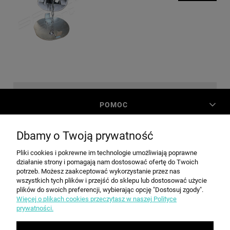
POMOC
Dbamy o Twoją prywatność
MOJE KONTO
Pliki cookies i pokrewne im technologie umożliwiają poprawne
działanie strony i pomagają nam dostosować ofertę do Twoich
PŁATNOŚCI I DOSTAWA
potrzeb. Możesz zaakceptować wykorzystanie przez nas
wszystkich tych plików i przejść do sklepu lub dostosować użycie
plików do swoich preferencji, wybierając opcję "Dostosuj zgody".
Więcej o plikach cookies przeczytasz w naszej Polityce
INFORMACJE
prywatności.