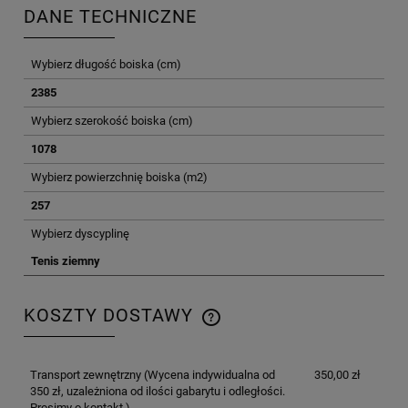
DANE TECHNICZNE
Wybierz długość boiska (cm)
2385
Wybierz szerokość boiska (cm)
1078
Wybierz powierzchnię boiska (m2)
257
Wybierz dyscyplinę
Tenis ziemny
KOSZTY DOSTAWY
CENA NIE ZAWIERA EWENTUALNYCH KOSZTÓW
PŁATNOŚCI
Transport zewnętrzny
(Wycena indywidualna od
350,00 zł
350 zł, uzależniona od ilości gabarytu i odległości.
Prosimy o kontakt.)