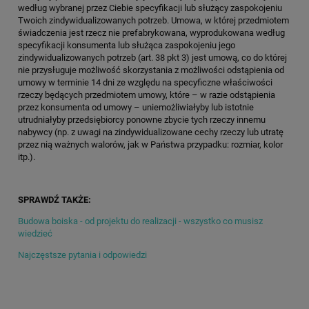
według wybranej przez Ciebie specyfikacji lub służący zaspokojeniu
Twoich zindywidualizowanych potrzeb. Umowa, w której przedmiotem
świadczenia jest rzecz nie prefabrykowana, wyprodukowana według
specyfikacji konsumenta lub służąca zaspokojeniu jego
zindywidualizowanych potrzeb (art. 38 pkt 3) jest umową, co do której
nie przysługuje możliwość skorzystania z możliwości odstąpienia od
umowy w terminie 14 dni ze względu na specyficzne właściwości
rzeczy będących przedmiotem umowy, które – w razie odstąpienia
przez konsumenta od umowy – uniemożliwiałyby lub istotnie
utrudniałyby przedsiębiorcy ponowne zbycie tych rzeczy innemu
nabywcy (np. z uwagi na zindywidualizowane cechy rzeczy lub utratę
przez nią ważnych walorów, jak w Państwa przypadku: rozmiar, kolor
itp.).
SPRAWDŹ TAKŻE:
Budowa boiska - od projektu do realizacji - wszystko co musisz
wiedzieć
Najczęstsze pytania i odpowiedzi