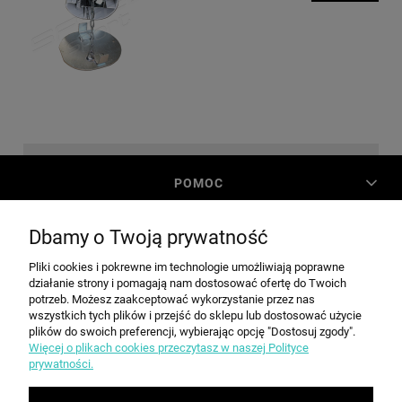
POMOC
Dbamy o Twoją prywatność
MOJE KONTO
Pliki cookies i pokrewne im technologie umożliwiają poprawne
działanie strony i pomagają nam dostosować ofertę do Twoich
PŁATNOŚCI I DOSTAWA
potrzeb. Możesz zaakceptować wykorzystanie przez nas
wszystkich tych plików i przejść do sklepu lub dostosować użycie
plików do swoich preferencji, wybierając opcję "Dostosuj zgody".
Więcej o plikach cookies przeczytasz w naszej Polityce
INFORMACJE
prywatności.