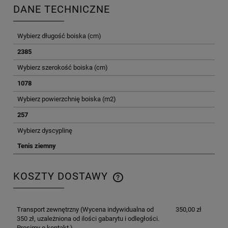
DANE TECHNICZNE
Wybierz długość boiska (cm)
2385
Wybierz szerokość boiska (cm)
1078
Wybierz powierzchnię boiska (m2)
257
Wybierz dyscyplinę
Tenis ziemny
KOSZTY DOSTAWY
CENA NIE ZAWIERA EWENTUALNYCH KOSZTÓW
PŁATNOŚCI
Transport zewnętrzny
(Wycena indywidualna od
350,00 zł
350 zł, uzależniona od ilości gabarytu i odległości.
Prosimy o kontakt.)