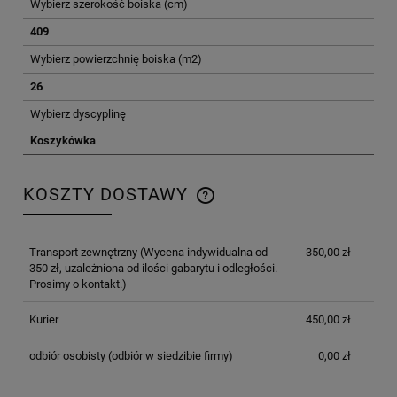
Wybierz szerokość boiska (cm)
409
Wybierz powierzchnię boiska (m2)
26
Wybierz dyscyplinę
Koszykówka
KOSZTY DOSTAWY
CENA NIE ZAWIERA EWENTUALNYCH KOSZTÓW
PŁATNOŚCI
Transport zewnętrzny
(Wycena indywidualna od
350,00 zł
350 zł, uzależniona od ilości gabarytu i odległości.
Prosimy o kontakt.)
Kurier
450,00 zł
odbiór osobisty
(odbiór w siedzibie firmy)
0,00 zł