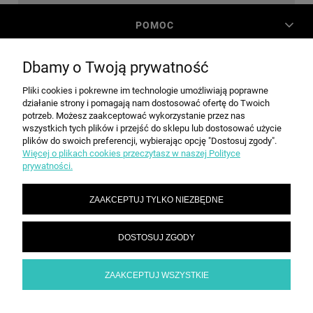
POMOC
Dbamy o Twoją prywatność
MOJE KONTO
Pliki cookies i pokrewne im technologie umożliwiają poprawne
działanie strony i pomagają nam dostosować ofertę do Twoich
PŁATNOŚCI I DOSTAWA
potrzeb. Możesz zaakceptować wykorzystanie przez nas
wszystkich tych plików i przejść do sklepu lub dostosować użycie
plików do swoich preferencji, wybierając opcję "Dostosuj zgody".
Więcej o plikach cookies przeczytasz w naszej Polityce
INFORMACJE
prywatności.
ZAAKCEPTUJ TYLKO NIEZBĘDNE
O NAS
DOSTOSUJ ZGODY
SPEED grupa Sp. z o.o. | ul. Parkowa 12, 05-200 Wołomin |
|
sekretariat@spd.pl
| NIP: 1251057222 | REGON: 016209472
786 210 210
ZAAKCEPTUJ WSZYSTKIE
POKAŻ PEŁNĄ WERSJĘ STRONY