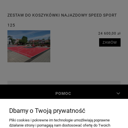
ZESTAW DO KOSZYKÓWKI NAJAZDOWY SPEED SPORT
125
24 600,00 zł
ZAMÓW
POMOC
Dbamy o Twoją prywatność
MOJE KONTO
Pliki cookies i pokrewne im technologie umożliwiają poprawne
działanie strony i pomagają nam dostosować ofertę do Twoich