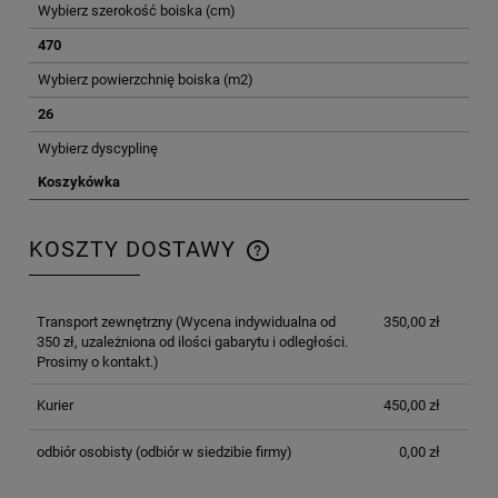
Wybierz szerokość boiska (cm)
470
Wybierz powierzchnię boiska (m2)
26
Wybierz dyscyplinę
Koszykówka
KOSZTY DOSTAWY
CENA NIE ZAWIERA EWENTUALNYCH KOSZTÓW
PŁATNOŚCI
Transport zewnętrzny
(Wycena indywidualna od
350,00 zł
350 zł, uzależniona od ilości gabarytu i odległości.
Prosimy o kontakt.)
Kurier
450,00 zł
odbiór osobisty
(odbiór w siedzibie firmy)
0,00 zł