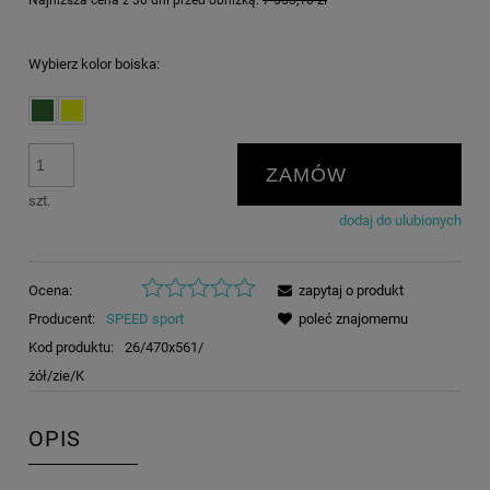
Najniższa cena z 30 dni przed obniżką:
7 553,10 zł
Wybierz kolor boiska:
ZAMÓW
szt.
dodaj do ulubionych
Ocena:
zapytaj o produkt
Producent:
SPEED sport
poleć znajomemu
Kod produktu:
26/470x561/
żół/zie/K
OPIS