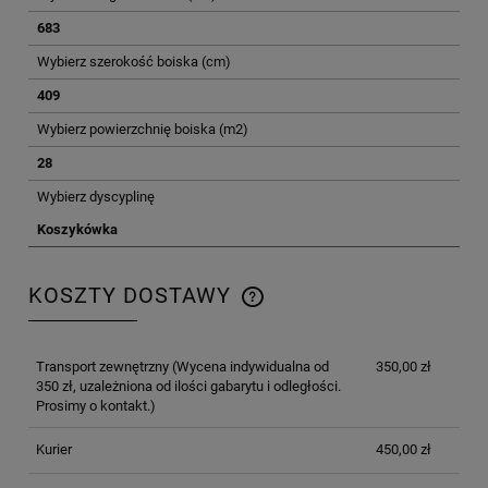
683
Wybierz szerokość boiska (cm)
409
Wybierz powierzchnię boiska (m2)
28
Wybierz dyscyplinę
Koszykówka
KOSZTY DOSTAWY
CENA NIE ZAWIERA EWENTUALNYCH KOSZTÓW
PŁATNOŚCI
Transport zewnętrzny
(Wycena indywidualna od
350,00 zł
350 zł, uzależniona od ilości gabarytu i odległości.
Prosimy o kontakt.)
Kurier
450,00 zł