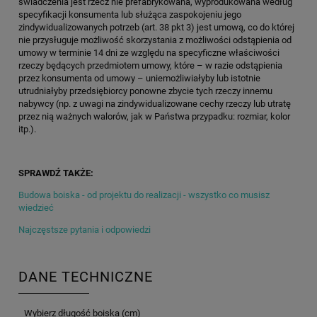
świadczenia jest rzecz nie prefabrykowana, wyprodukowana według
specyfikacji konsumenta lub służąca zaspokojeniu jego
zindywidualizowanych potrzeb (art. 38 pkt 3) jest umową, co do której
nie przysługuje możliwość skorzystania z możliwości odstąpienia od
umowy w terminie 14 dni ze względu na specyficzne właściwości
rzeczy będących przedmiotem umowy, które – w razie odstąpienia
przez konsumenta od umowy – uniemożliwiałyby lub istotnie
utrudniałyby przedsiębiorcy ponowne zbycie tych rzeczy innemu
nabywcy (np. z uwagi na zindywidualizowane cechy rzeczy lub utratę
przez nią ważnych walorów, jak w Państwa przypadku: rozmiar, kolor
itp.).
SPRAWDŹ TAKŻE:
Budowa boiska - od projektu do realizacji - wszystko co musisz
wiedzieć
Najczęstsze pytania i odpowiedzi
DANE TECHNICZNE
Wybierz długość boiska (cm)