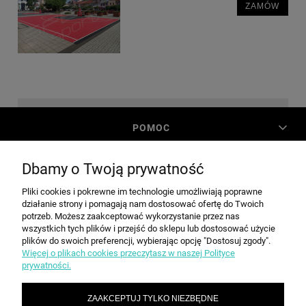
ZAMÓW
POMOC
Dbamy o Twoją prywatność
MOJE KONTO
Pliki cookies i pokrewne im technologie umożliwiają poprawne
działanie strony i pomagają nam dostosować ofertę do Twoich
PŁATNOŚCI I DOSTAWA
potrzeb. Możesz zaakceptować wykorzystanie przez nas
wszystkich tych plików i przejść do sklepu lub dostosować użycie
plików do swoich preferencji, wybierając opcję "Dostosuj zgody".
Więcej o plikach cookies przeczytasz w naszej Polityce
INFORMACJE
prywatności.
ZAAKCEPTUJ TYLKO NIEZBĘDNE
O NAS