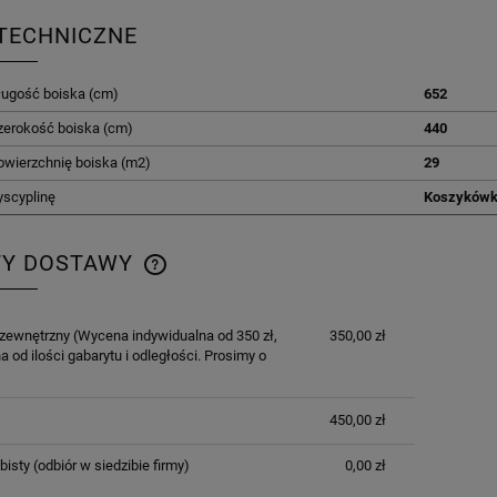
TECHNICZNE
ługość boiska (cm)
652
zerokość boiska (cm)
440
owierzchnię boiska (m2)
29
yscyplinę
Koszyków
TY DOSTAWY
CENA NIE ZAWIERA EWENTUALNYCH
 zewnętrzny
(Wycena indywidualna od 350 zł,
350,00 zł
KOSZTÓW PŁATNOŚCI
a od ilości gabarytu i odległości. Prosimy o
450,00 zł
bisty
(odbiór w siedzibie firmy)
0,00 zł