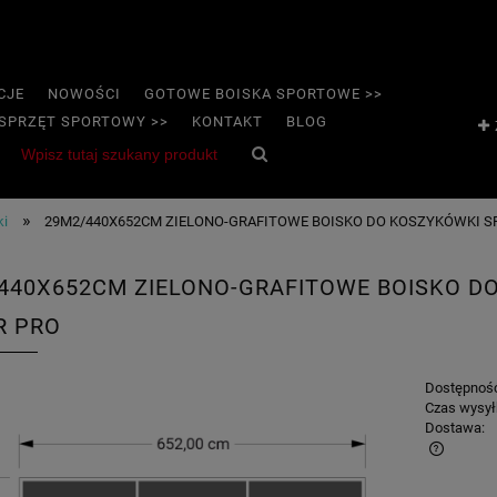
CJE
NOWOŚCI
GOTOWE BOISKA SPORTOWE >>
SPRZĘT SPORTOWY >>
KONTAKT
BLOG
»
ki
29M2/440X652CM ZIELONO-GRAFITOWE BOISKO DO KOSZYKÓWKI S
440X652CM ZIELONO-GRAFITOWE BOISKO D
R PRO
Dostępnoś
Czas wysył
Dostawa: