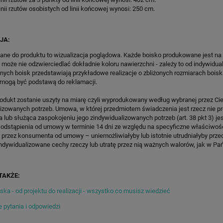
SPEEDSPORT HEXA POWER
KOSZYKÓWKI SPEEDSPORT HEX
inii rzutów osobistych od linii końcowej wynosi: 250 cm.
PRO
POWER PRO
46 541,75 zł
17 924,80 zł
regularna:
54 755,00 zł
Cena regularna:
21 088,00 zł
JA:
ższa cena:
54 755,00 zł
Najniższa cena:
17 924,80 zł
ane do produktu to wizualizacja poglądowa. Każde boisko produkowane jest na
 może nie odzwierciedlać dokładnie koloru nawierzchni - zależy to od indywidua
ZAMÓW
ZAMÓW
lnych boisk przedstawiają przykładowe realizacje o zbliżonych rozmiarach boisk
 mogą być podstawą do reklamacji.
rodukt zostanie uszyty na miarę czyli wyprodukowany według wybranej przez Cie
lizowanych potrzeb. Umowa, w której przedmiotem świadczenia jest rzecz nie 
lub służąca zaspokojeniu jego zindywidualizowanych potrzeb (art. 38 pkt 3) je
 odstąpienia od umowy w terminie 14 dni ze względu na specyficzne właściwoś
 przez konsumenta od umowy – uniemożliwiałyby lub istotnie utrudniałyby prze
ndywidualizowane cechy rzeczy lub utratę przez nią ważnych walorów, jak w Pańs
TAKŻE:
ka - od projektu do realizacji - wszystko co musisz wiedzieć
 pytania i odpowiedzi