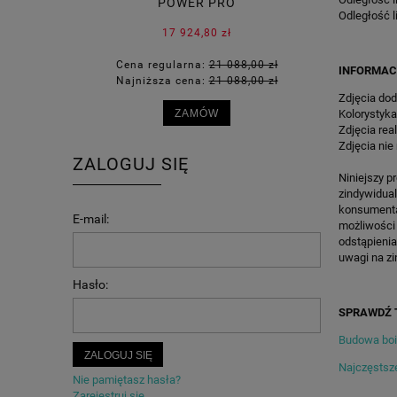
POWER PRO
ZIEMNEGO 
Odległość l
17 924,80 zł
Cena regularna:
21 088,00 zł
Cena 
INFORMAC
Najniższa cena:
21 088,00 zł
Najni
Zdjęcia dod
Kolorystyka
ZAMÓW
Zdjęcia rea
Zdjęcia nie
ZALOGUJ SIĘ
Niniejszy p
zindywidua
konsumenta 
E-mail:
możliwości
odstąpienia
uwagi na zi
Hasło:
SPRAWDŹ 
Budowa bois
ZALOGUJ SIĘ
Najczęstsze
Nie pamiętasz hasła?
Zarejestruj się