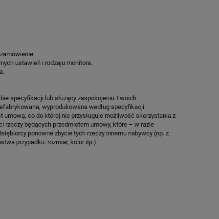
A
ZIEMNEGO SPEEDSPORT HEXA POWER
SPEEDSPORT H
PRO
46 541,75 zł
17 353
Cena regularna:
54 755,00 zł
Cena regularn
Najniższa cena:
46 541,75 zł
Najniższa cen
 zamówienie.
lnych ustawień i rodzaju monitora.
ZAMÓW
ZA
a.
bie specyfikacji lub służący zaspokojeniu Twoich
prefabrykowana, wyprodukowana według specyfikacji
st umową, co do której nie przysługuje możliwość skorzystania z
ci rzeczy będących przedmiotem umowy, które – w razie
dsiębiorcy ponowne zbycie tych rzeczy innemu nabywcy (np. z
twa przypadku: rozmiar, kolor itp.).