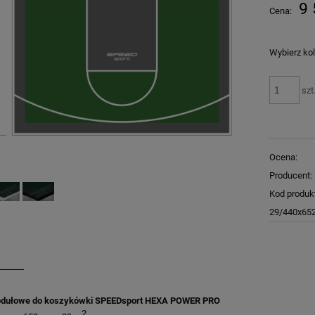
Cena nie zawiera ewentualnych kosztów
9 
Cena:
płatności
Wybierz kol
szt
Ocena:
Producent:
Kod produk
29/440x652
dułowe do koszykówki SPEEDsport HEXA POWER PRO
2