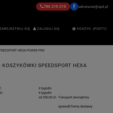
786 210 210
sekretariat@spd.pl
ZAREJESTRUJ SIĘ
ZALOGUJ SIĘ
KOSZYK:
(PUSTY)
PEEDSPORT HEXA POWER PRO
O KOSZYKÓWKI SPEEDSPORT HEXA
ć:
6 tygodni
ki:
6 tygodni
od 350,00 zł
- Transport zewnętrzny
sprawdź formy dostawy