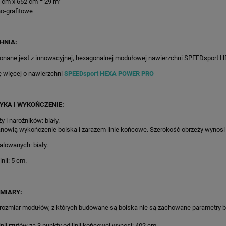
0 cm x 652 cm = 29 m
no-grafitowe
HNIA:
onane jest z innowacyjnej, hexagonalnej modułowej nawierzchni SPEEDsport
ę więcej o nawierzchni
SPEEDsport HEXA POWER PRO
YKA I WYKOŃCZENIE:
y i narożników: biały.
nowią wykończenie boiska i zarazem linie końcowe. Szerokość obrzeży wynosi
malowanych: biały.
nii: 5 cm.
MIARY:
 rozmiar modułów, z których budowane są boiska nie są zachowane parametry 
385X896CM GRAFITOWO-
75M2/835X896CM BŁĘKITNO-
ONY KORT DO TENISA
POMARAŃCZOWE BOISKO DO
inii rzutów za 3 punkty od linii końcowej wynosi: 402 cm.