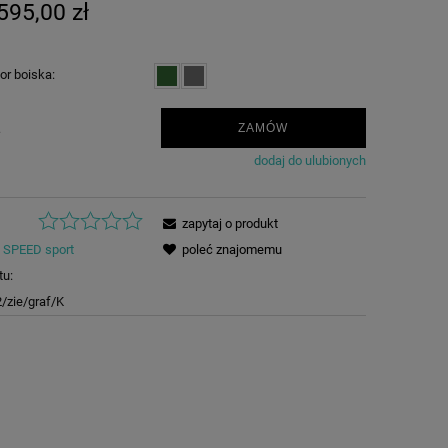
595,00 zł
or boiska:
.
ZAMÓW
dodaj do ulubionych
zapytaj o produkt
SPEED sport
poleć znajomemu
tu:
/zie/graf/K