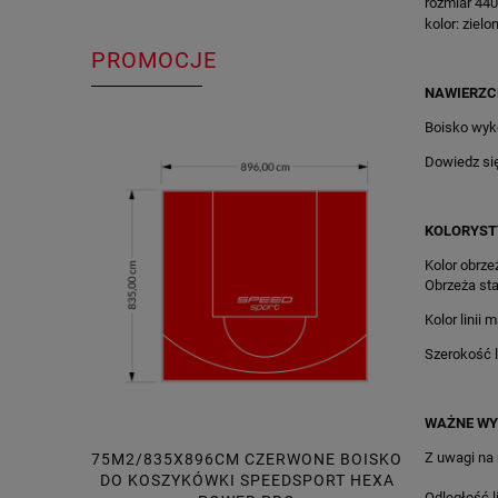
rozmiar 44
kolor: zielo
PROMOCJE
NAWIERZC
Boisko wyk
Dowiedz si
KOLORYST
Kolor obrzeż
Obrzeża sta
Kolor linii 
Szerokość li
WAŻNE WY
Z uwagi na
75M2/835X896CM CZERWONE BOISKO
214M2/2
DO KOSZYKÓWKI SPEEDSPORT HEXA
CZERW
Odległość l