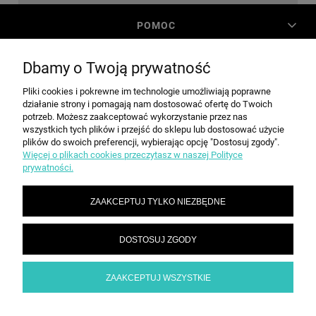
POMOC
Dbamy o Twoją prywatność
MOJE KONTO
Pliki cookies i pokrewne im technologie umożliwiają poprawne
działanie strony i pomagają nam dostosować ofertę do Twoich
PŁATNOŚCI I DOSTAWA
potrzeb. Możesz zaakceptować wykorzystanie przez nas
wszystkich tych plików i przejść do sklepu lub dostosować użycie
plików do swoich preferencji, wybierając opcję "Dostosuj zgody".
Więcej o plikach cookies przeczytasz w naszej Polityce
INFORMACJE
prywatności.
ZAAKCEPTUJ TYLKO NIEZBĘDNE
O NAS
DOSTOSUJ ZGODY
SPEED grupa Sp. z o.o. | ul. Parkowa 12, 05-200 Wołomin |
|
sekretariat@spd.pl
| NIP: 1251057222 | REGON: 016209472
786 210 210
ZAAKCEPTUJ WSZYSTKIE
POKAŻ PEŁNĄ WERSJĘ STRONY