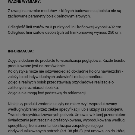
WAŻNE WYMIARY:
Z uwagi na rozmiar modułów, z których budowane są boiska nie są
zachowane parametry boisk pełnowymiarowych.
Odległość linii rzutów za 3 punkty od linii końcowej wynosi: 402 cm.
Odległość linii rzutów osobistych od linii końcowej wynosi: 250 cm.
INFORMACJA:
Zdjęcia dodane do produktu to wizualizacja poglądowa. Każde boisko
produkowane jest na zamówienie.
Kolorystyka może nie odzwierciedlać dokładnie koloru nawierzchni -
zależy to od indywidualnych ustawień i rodzaju monitora.
Zdjęcia realnych boisk przedstawiają przykładowe realizacje o
zbliżonych rozmiarach boiska.
Zdjęcia nie mogą być podstawą do reklamacji.
Niniejszy produkt zostanie uszyty na miarę czyli wyprodukowany
według wybranej przez Ciebie specyfikacji lub służący zaspokojeniu
Twoich zindywidualizowanych potrzeb. Umowa, w której przedmiotem
świadczenia jest rzecz nie prefabrykowana, wyprodukowana według
specyfikacji konsumenta lub służąca zaspokojeniu jego
zindywidualizowanych potrzeb (art. 38 pkt 3) jest umową, co do której