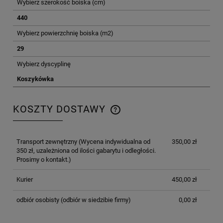
Wybierz szerokość boiska (cm)
440
Wybierz powierzchnię boiska (m2)
29
Wybierz dyscyplinę
Koszykówka
KOSZTY DOSTAWY
CENA NIE ZAWIERA EWENTUALNYCH KOSZTÓW
PŁATNOŚCI
Transport zewnętrzny
(Wycena indywidualna od
350,00 zł
350 zł, uzależniona od ilości gabarytu i odległości.
Prosimy o kontakt.)
Kurier
450,00 zł
odbiór osobisty
(odbiór w siedzibie firmy)
0,00 zł