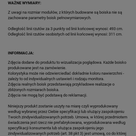
WAŻNE WYMIARY:
Z uwagi na rozmiar modułów, z których budowane są boiska nie są
zachowane parametry boisk pełnowymiarowych.
Odległość linii rzutów za 3 punkty od linii końcowej wynosi: 493 cm.
Odległość linii rzutów osobistych od linii końcowej wynosi: 311 cm.
INFORMACJA:
Zdjęcia dodane do produktu to wizualizacja poglądowa. Każde boisko
produkowane jest na zamówienie.
Kolorystyka może nie odzwierciedlać dokładnie koloru nawierzchni -
zależy to od indywidualnych ustawień i rodzaju monitora.
Zdjęcia realnych boisk przedstawiają przykładowe realizacje o
zbliżonych rozmiarach boiska.
Zdjęcia nie mogą być podstawą do reklamacji.
Niniejszy produkt zostanie uszyty na miarę czyli wyprodukowany
według wybranej przez Ciebie specyfikacji lub służący zaspokojeniu
Twoich zindywidualizowanych potrzeb. Umowa, w której przedmiotem
świadczenia jest rzecz nie prefabrykowana, wyprodukowana według
specyfikacji konsumenta lub służąca zaspokojeniu jego
zindywidualizowanych potrzeb (art. 38 pkt 3) jest umową, co do której