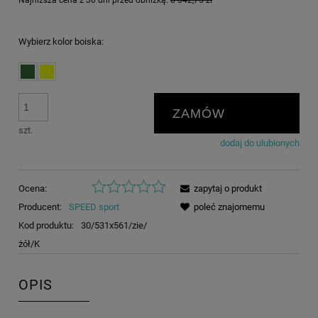
Najniższa cena z 30 dni przed obniżką:
8 342,75 zł
Wybierz kolor boiska:
ZAMÓW
szt.
dodaj do ulubionych
Ocena:
zapytaj o produkt
Producent:
SPEED sport
poleć znajomemu
Kod produktu:
30/531x561/zie/
żół/K
OPIS