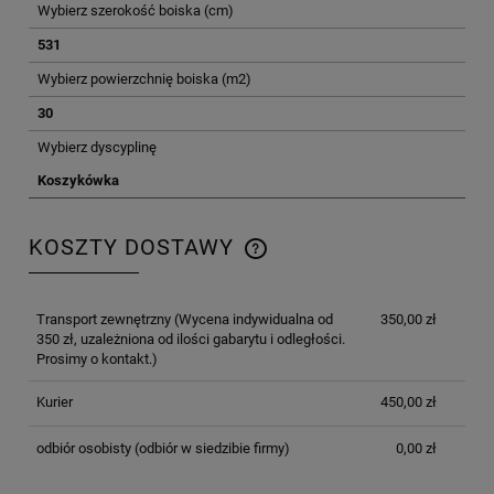
Wybierz szerokość boiska (cm)
531
Wybierz powierzchnię boiska (m2)
30
Wybierz dyscyplinę
Koszykówka
KOSZTY DOSTAWY
CENA NIE ZAWIERA EWENTUALNYCH KOSZTÓW
PŁATNOŚCI
Transport zewnętrzny
(Wycena indywidualna od
350,00 zł
350 zł, uzależniona od ilości gabarytu i odległości.
Prosimy o kontakt.)
Kurier
450,00 zł
odbiór osobisty
(odbiór w siedzibie firmy)
0,00 zł