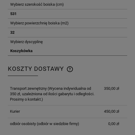
Wybierz szerokość boiska (cm)
531
Wybierz powierzchnię boiska (m2)
32
Wybierz dyscyplinę
Koszykówka
KOSZTY DOSTAWY
CENA NIE ZAWIERA EWENTUALNYCH KOSZTÓW
PŁATNOŚCI
Transport zewnętrzny
(Wycena indywidualna od
350,00 zł
350 zł, uzależniona od ilości gabarytu i odległości.
Prosimy o kontakt.)
Kurier
450,00 zł
odbiór osobisty
(odbiór w siedzibie firmy)
0,00 zł