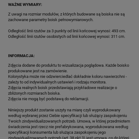
WAŻNE WYMIARY:
Z uwagi na rozmiar modułów, z których budowane są boiska nie są
zachowane parametry boisk pełnowymiarowych.
Odległość linii rzutów za 3 punkty od linii końcowej wynosi: 493 cm.
Odległość linii rzutów osobistych od linii końcowej wynosi: 311 cm.
INFORMACJA:
Zdjęcia dodane do produktu to wizualizacja poglądowa. Każde boisko
produkowane jest na zamówienie.
Kolorystyka może nie odzwierciedlać dokładnie koloru nawierzchni -
zależy to od indywidualnych ustawień i rodzaju monitora.
Zdjęcia realnych boisk przedstawiają przykładowe realizacje o
zbliżonych rozmiarach boiska.
Zdjęcia nie mogą być podstawą do reklamacji.
Niniejszy produkt zostanie uszyty na miarę czyli wyprodukowany
według wybranej przez Ciebie specyfikacji lub służący zaspokojeniu
Twoich zindywidualizowanych potrzeb. Umowa, w której przedmiotem
świadczenia jest rzecz nie prefabrykowana, wyprodukowana według
specyfikacji konsumenta lub służąca zaspokojeniu jego
zindywidualizowanych potrzeb (art. 38 pkt 3) jest umową, co do której