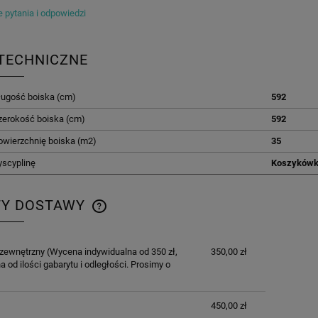
 pytania i odpowiedzi
TECHNICZNE
ługość boiska (cm)
592
zerokość boiska (cm)
592
owierzchnię boiska (m2)
35
yscyplinę
Koszyków
TY DOSTAWY
CENA NIE ZAWIERA EWENTUALNYCH
 zewnętrzny
(Wycena indywidualna od 350 zł,
350,00 zł
KOSZTÓW PŁATNOŚCI
a od ilości gabarytu i odległości. Prosimy o
450,00 zł