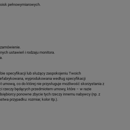
A
ZIEMNEGO SPEEDSPORT HEXA POWER
SPEEDSPORT H
boisk pełnowymiarowych.
PRO
46 541,75 zł
17 353
Cena regularna:
54 755,00 zł
Cena regularn
Najniższa cena:
46 541,75 zł
Najniższa cen
ZAMÓW
ZA
 zamówienie.
lnych ustawień i rodzaju monitora.
a.
bie specyfikacji lub służący zaspokojeniu Twoich
prefabrykowana, wyprodukowana według specyfikacji
st umową, co do której nie przysługuje możliwość skorzystania z
ci rzeczy będących przedmiotem umowy, które – w razie
dsiębiorcy ponowne zbycie tych rzeczy innemu nabywcy (np. z
twa przypadku: rozmiar, kolor itp.).