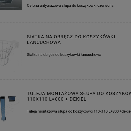
Osłona antyurazowa słupa do koszykówki czerwona
SIATKA NA OBRĘCZ DO KOSZYKÓWKI
ŁAŃCUCHOWA
Siatka na obręcz do koszykówki łańcuchowa
TULEJA MONTAŻOWA SŁUPA DO KOSZYKÓ
110X110 L=800 + DEKIEL
Tuleja montażowa słupa do koszykówki 110x110 L=800 +dekie