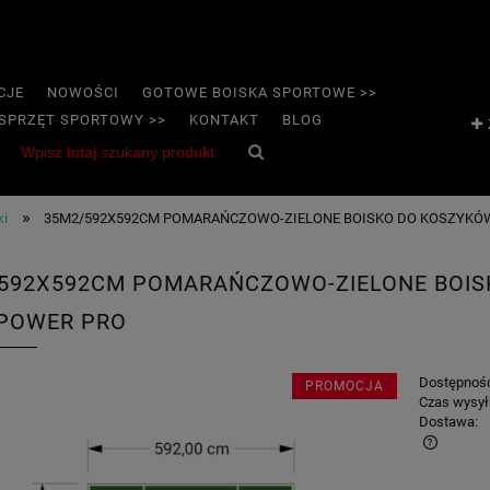
CJE
NOWOŚCI
GOTOWE BOISKA SPORTOWE >>
SPRZĘT SPORTOWY >>
KONTAKT
BLOG
»
ki
35M2/592X592CM POMARAŃCZOWO-ZIELONE BOISKO DO KOSZYKÓW
592X592CM POMARAŃCZOWO-ZIELONE BOIS
POWER PRO
Dostępnoś
PROMOCJA
Czas wysył
Dostawa: