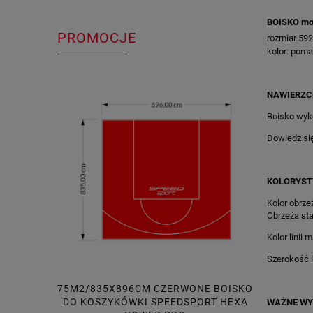
BOISKO mo
PROMOCJE
rozmiar 59
kolor: pom
NAWIERZC
Boisko wyk
Dowiedz si
KOLORYST
Kolor obrzeż
Obrzeża sta
Kolor linii 
Szerokość li
75M2/835X896CM CZERWONE BOISKO
214M2/2
DO KOSZYKÓWKI SPEEDSPORT HEXA
CZERW
WAŻNE WY