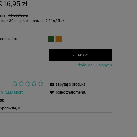
916,95 zł
arna:
11 667,00 zł
ena z 30 dni przed obniżką:
9 916,95 zł
or boiska:
.
ZAMÓW
dodaj do ulubionych
zapytaj o produkt
SPEED sport
poleć znajomemu
tu:
2/pom/zie/K