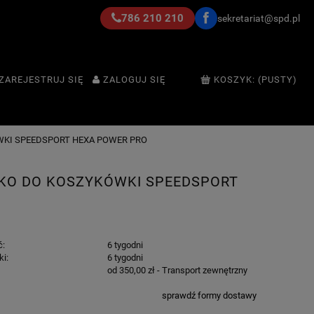
786 210 210
sekretariat@spd.pl
ZAREJESTRUJ SIĘ
ZALOGUJ SIĘ
KOSZYK:
(PUSTY)
KI SPEEDSPORT HEXA POWER PRO
KO DO KOSZYKÓWKI SPEEDSPORT
ć:
6 tygodni
ki:
6 tygodni
od 350,00 zł
- Transport zewnętrzny
sprawdź formy dostawy