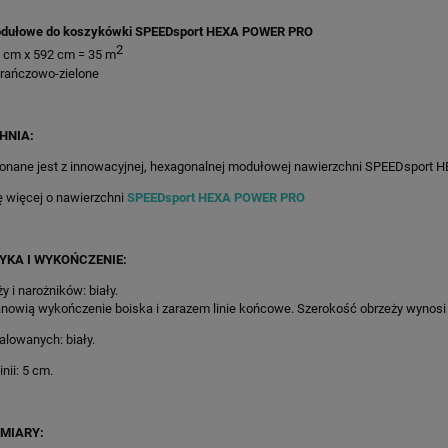
dułowe do koszykówki SPEEDsport HEXA POWER PRO
2
2 cm x 592 cm = 35 m
arańczowo-zielone
HNIA:
onane jest z innowacyjnej, hexagonalnej modułowej nawierzchni SPEEDsport
ę więcej o nawierzchni
SPEEDsport HEXA POWER PRO
YKA I WYKOŃCZENIE:
y i narożników: biały.
nowią wykończenie boiska i zarazem linie końcowe. Szerokość obrzeży wynosi
malowanych: biały.
nii: 5 cm.
385X896CM GRAFITOWO-
75M2/835X896CM BŁĘKITNO-
ONY KORT DO TENISA
POMARAŃCZOWE BOISKO DO
MIARY: