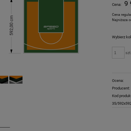
Cena nie zawiera ewentualnych kosztów
9 
Cena:
płatności
Cena regul
Najniższa c
Wybierz kol
szt
Ocena:
Producent:
Kod produk
35/592x59