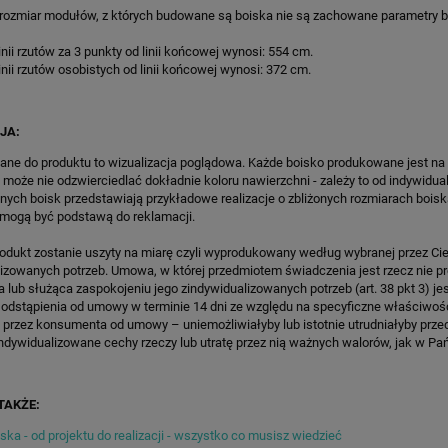
SPEEDSPORT HEXA POWER
KOSZYKÓWKI SPEEDSPORT HEX
 rozmiar modułów, z których budowane są boiska nie są zachowane parametry 
PRO
POWER PRO
46 541,75 zł
17 924,80 zł
inii rzutów za 3 punkty od linii końcowej wynosi: 554 cm.
inii rzutów osobistych od linii końcowej wynosi: 372 cm.
regularna:
54 755,00 zł
Cena regularna:
21 088,00 zł
ższa cena:
54 755,00 zł
Najniższa cena:
17 924,80 zł
ZAMÓW
ZAMÓW
JA:
ane do produktu to wizualizacja poglądowa. Każde boisko produkowane jest na
 może nie odzwierciedlać dokładnie koloru nawierzchni - zależy to od indywidua
lnych boisk przedstawiają przykładowe realizacje o zbliżonych rozmiarach boisk
 mogą być podstawą do reklamacji.
rodukt zostanie uszyty na miarę czyli wyprodukowany według wybranej przez Cie
lizowanych potrzeb. Umowa, w której przedmiotem świadczenia jest rzecz nie 
lub służąca zaspokojeniu jego zindywidualizowanych potrzeb (art. 38 pkt 3) je
 odstąpienia od umowy w terminie 14 dni ze względu na specyficzne właściwoś
 przez konsumenta od umowy – uniemożliwiałyby lub istotnie utrudniałyby prze
ndywidualizowane cechy rzeczy lub utratę przez nią ważnych walorów, jak w Pańs
TAKŻE:
ka - od projektu do realizacji - wszystko co musisz wiedzieć