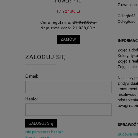
POWER PRO
ZIEMNEGO 
Z uwagi na
17 924,80 zł
Odległość l
Odległość l
Cena regularna:
21 088,00 zł
Cena 
Najniższa cena:
21 088,00 zł
Najni
ZAMÓW
INFORMAC
Zdjęcia dod
Kolorystyka
ZALOGUJ SIĘ
Zdjęcia rea
Zdjęcia nie
E-mail:
Niniejszy p
zindywidua
konsumenta 
możliwości
Hasło:
odstąpienia
uwagi na zi
ZALOGUJ SIĘ
SPRAWDŹ 
Nie pamiętasz hasła?
Budowa bois
Zarejestruj się