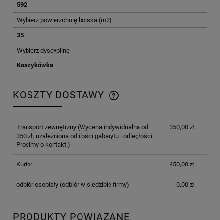
592
Wybierz powierzchnię boiska (m2)
35
Wybierz dyscyplinę
Koszykówka
KOSZTY DOSTAWY
CENA NIE ZAWIERA EWENTUALNYCH KOSZTÓW
PŁATNOŚCI
Transport zewnętrzny
(Wycena indywidualna od
350,00 zł
350 zł, uzależniona od ilości gabarytu i odległości.
Prosimy o kontakt.)
Kurier
450,00 zł
odbiór osobisty
(odbiór w siedzibie firmy)
0,00 zł
PRODUKTY POWIĄZANE