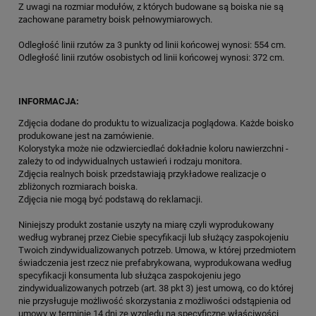
Z uwagi na rozmiar modułów, z których budowane są boiska nie są
zachowane parametry boisk pełnowymiarowych.
Odległość linii rzutów za 3 punkty od linii końcowej wynosi: 554 cm.
Odległość linii rzutów osobistych od linii końcowej wynosi: 372 cm.
INFORMACJA:
Zdjęcia dodane do produktu to wizualizacja poglądowa. Każde boisko
produkowane jest na zamówienie.
Kolorystyka może nie odzwierciedlać dokładnie koloru nawierzchni -
zależy to od indywidualnych ustawień i rodzaju monitora.
Zdjęcia realnych boisk przedstawiają przykładowe realizacje o
zbliżonych rozmiarach boiska.
Zdjęcia nie mogą być podstawą do reklamacji.
Niniejszy produkt zostanie uszyty na miarę czyli wyprodukowany
według wybranej przez Ciebie specyfikacji lub służący zaspokojeniu
Twoich zindywidualizowanych potrzeb. Umowa, w której przedmiotem
świadczenia jest rzecz nie prefabrykowana, wyprodukowana według
specyfikacji konsumenta lub służąca zaspokojeniu jego
zindywidualizowanych potrzeb (art. 38 pkt 3) jest umową, co do której
nie przysługuje możliwość skorzystania z możliwości odstąpienia od
umowy w terminie 14 dni ze względu na specyficzne właściwości