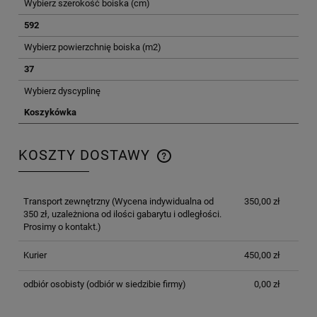
Wybierz szerokość boiska (cm)
592
Wybierz powierzchnię boiska (m2)
37
Wybierz dyscyplinę
Koszykówka
KOSZTY DOSTAWY
CENA NIE ZAWIERA EWENTUALNYCH KOSZTÓW
PŁATNOŚCI
Transport zewnętrzny
(Wycena indywidualna od
350,00 zł
350 zł, uzależniona od ilości gabarytu i odległości.
Prosimy o kontakt.)
Kurier
450,00 zł
odbiór osobisty
(odbiór w siedzibie firmy)
0,00 zł