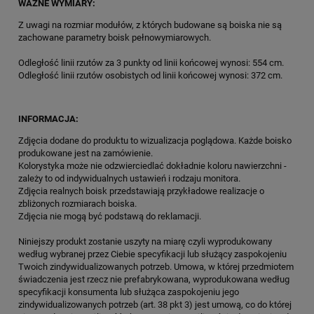
WAŻNE WYMIARY:
Z uwagi na rozmiar modułów, z których budowane są boiska nie są
zachowane parametry boisk pełnowymiarowych.
Odległość linii rzutów za 3 punkty od linii końcowej wynosi: 554 cm.
Odległość linii rzutów osobistych od linii końcowej wynosi: 372 cm.
INFORMACJA:
Zdjęcia dodane do produktu to wizualizacja poglądowa. Każde boisko
produkowane jest na zamówienie.
Kolorystyka może nie odzwierciedlać dokładnie koloru nawierzchni -
zależy to od indywidualnych ustawień i rodzaju monitora.
Zdjęcia realnych boisk przedstawiają przykładowe realizacje o
zbliżonych rozmiarach boiska.
Zdjęcia nie mogą być podstawą do reklamacji.
Niniejszy produkt zostanie uszyty na miarę czyli wyprodukowany
według wybranej przez Ciebie specyfikacji lub służący zaspokojeniu
Twoich zindywidualizowanych potrzeb. Umowa, w której przedmiotem
świadczenia jest rzecz nie prefabrykowana, wyprodukowana według
specyfikacji konsumenta lub służąca zaspokojeniu jego
zindywidualizowanych potrzeb (art. 38 pkt 3) jest umową, co do której