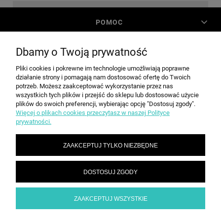
POMOC
Dbamy o Twoją prywatność
MOJE KONTO
Pliki cookies i pokrewne im technologie umożliwiają poprawne
działanie strony i pomagają nam dostosować ofertę do Twoich
PŁATNOŚCI I DOSTAWA
potrzeb. Możesz zaakceptować wykorzystanie przez nas
wszystkich tych plików i przejść do sklepu lub dostosować użycie
plików do swoich preferencji, wybierając opcję "Dostosuj zgody".
Więcej o plikach cookies przeczytasz w naszej Polityce
INFORMACJE
prywatności.
ZAAKCEPTUJ TYLKO NIEZBĘDNE
O NAS
DOSTOSUJ ZGODY
SPEED grupa Sp. z o.o. | ul. Parkowa 12, 05-200 Wołomin |
|
sekretariat@spd.pl
| NIP: 1251057222 | REGON: 016209472
786 210 210
ZAAKCEPTUJ WSZYSTKIE
POKAŻ PEŁNĄ WERSJĘ STRONY