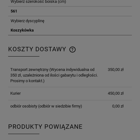
Wybierz szerokość boiska (cm)
561
Wybierz dyscyplinę
Koszykówka
KOSZTY DOSTAWY
CENA NIE ZAWIERA EWENTUALNYCH KOSZTÓW
PŁATNOŚCI
Transport zewnętrzny
(Wycena indywidualna od
350,00 zł
350 zł, uzależniona od ilości gabarytu i odległości.
Prosimy o kontakt.)
Kurier
450,00 zł
odbiór osobisty
(odbiór w siedzibie firmy)
0,00 zł
PRODUKTY POWIĄZANE