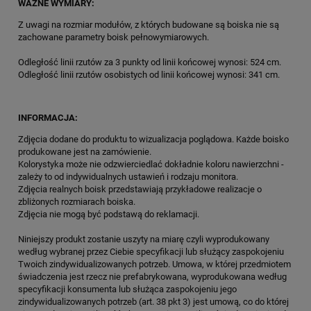
WAŻNE WYMIARY:
Z uwagi na rozmiar modułów, z których budowane są boiska nie są
zachowane parametry boisk pełnowymiarowych.
Odległość linii rzutów za 3 punkty od linii końcowej wynosi: 524 cm.
Odległość linii rzutów osobistych od linii końcowej wynosi: 341 cm.
INFORMACJA:
Zdjęcia dodane do produktu to wizualizacja poglądowa. Każde boisko
produkowane jest na zamówienie.
Kolorystyka może nie odzwierciedlać dokładnie koloru nawierzchni -
zależy to od indywidualnych ustawień i rodzaju monitora.
Zdjęcia realnych boisk przedstawiają przykładowe realizacje o
zbliżonych rozmiarach boiska.
Zdjęcia nie mogą być podstawą do reklamacji.
Niniejszy produkt zostanie uszyty na miarę czyli wyprodukowany
według wybranej przez Ciebie specyfikacji lub służący zaspokojeniu
Twoich zindywidualizowanych potrzeb. Umowa, w której przedmiotem
świadczenia jest rzecz nie prefabrykowana, wyprodukowana według
specyfikacji konsumenta lub służąca zaspokojeniu jego
zindywidualizowanych potrzeb (art. 38 pkt 3) jest umową, co do której