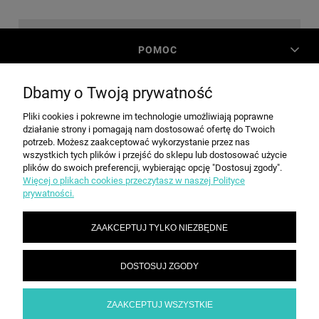
POMOC
Dbamy o Twoją prywatność
MOJE KONTO
Pliki cookies i pokrewne im technologie umożliwiają poprawne
działanie strony i pomagają nam dostosować ofertę do Twoich
PŁATNOŚCI I DOSTAWA
potrzeb. Możesz zaakceptować wykorzystanie przez nas
wszystkich tych plików i przejść do sklepu lub dostosować użycie
plików do swoich preferencji, wybierając opcję "Dostosuj zgody".
Więcej o plikach cookies przeczytasz w naszej Polityce
INFORMACJE
prywatności.
ZAAKCEPTUJ TYLKO NIEZBĘDNE
O NAS
DOSTOSUJ ZGODY
SPEED grupa Sp. z o.o. | ul. Parkowa 12, 05-200 Wołomin |
|
sekretariat@spd.pl
| NIP: 1251057222 | REGON: 016209472
786 210 210
ZAAKCEPTUJ WSZYSTKIE