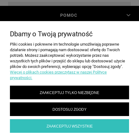
POMOC
Dbamy o Twoją prywatność
MOJE KONTO
Pliki cookies i pokrewne im technologie umożliwiają poprawne
działanie strony i pomagają nam dostosować ofertę do Twoich
PŁATNOŚCI I DOSTAWA
potrzeb. Możesz zaakceptować wykorzystanie przez nas
wszystkich tych plików i przejść do sklepu lub dostosować użycie
plików do swoich preferencji, wybierając opcję "Dostosuj zgody".
Więcej o plikach cookies przeczytasz w naszej Polityce
INFORMACJE
prywatności.
ZAAKCEPTUJ TYLKO NIEZBĘDNE
O NAS
DOSTOSUJ ZGODY
SPEED grupa Sp. z o.o. | ul. Parkowa 12, 05-200 Wołomin |
|
sekretariat@spd.pl
| NIP: 1251057222 | REGON: 016209472
786 210 210
ZAAKCEPTUJ WSZYSTKIE
POKAŻ PEŁNĄ WERSJĘ STRONY