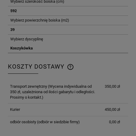
Wybierz szerokość boiska (cm)
592
Wybierz powierzchnię boiska (m2)
39
Wybierz dyscyplinę
Koszykówka
KOSZTY DOSTAWY
CENA NIE ZAWIERA EWENTUALNYCH KOSZTÓW
PŁATNOŚCI
Transport zewnętrzny
(Wycena indywidualna od
350,00 zł
350 zł, uzależniona od ilości gabarytu i odległości.
Prosimy o kontakt.)
Kurier
450,00 zł
odbiór osobisty
(odbiór w siedzibie firmy)
0,00 zł