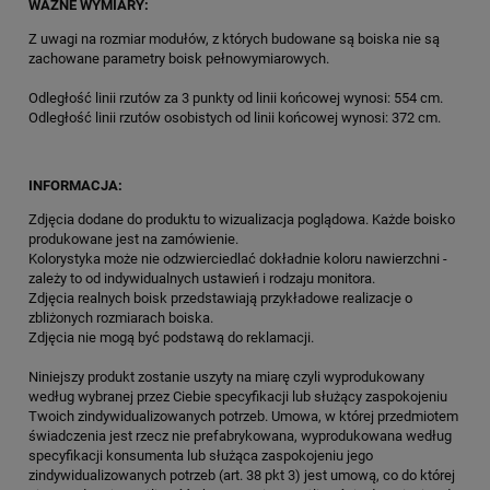
WAŻNE WYMIARY:
Z uwagi na rozmiar modułów, z których budowane są boiska nie są
zachowane parametry boisk pełnowymiarowych.
Odległość linii rzutów za 3 punkty od linii końcowej wynosi: 554 cm.
Odległość linii rzutów osobistych od linii końcowej wynosi: 372 cm.
INFORMACJA:
Zdjęcia dodane do produktu to wizualizacja poglądowa. Każde boisko
produkowane jest na zamówienie.
Kolorystyka może nie odzwierciedlać dokładnie koloru nawierzchni -
zależy to od indywidualnych ustawień i rodzaju monitora.
Zdjęcia realnych boisk przedstawiają przykładowe realizacje o
zbliżonych rozmiarach boiska.
Zdjęcia nie mogą być podstawą do reklamacji.
Niniejszy produkt zostanie uszyty na miarę czyli wyprodukowany
według wybranej przez Ciebie specyfikacji lub służący zaspokojeniu
Twoich zindywidualizowanych potrzeb. Umowa, w której przedmiotem
świadczenia jest rzecz nie prefabrykowana, wyprodukowana według
specyfikacji konsumenta lub służąca zaspokojeniu jego
zindywidualizowanych potrzeb (art. 38 pkt 3) jest umową, co do której