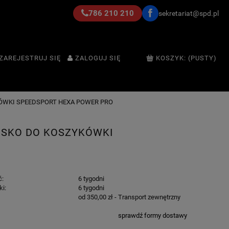
786 210 210
sekretariat@spd.pl
ZAREJESTRUJ SIĘ
ZALOGUJ SIĘ
KOSZYK:
(PUSTY)
ÓWKI SPEEDSPORT HEXA POWER PRO
ISKO DO KOSZYKÓWKI
ć:
6 tygodni
ki:
6 tygodni
od 350,00 zł
- Transport zewnętrzny
sprawdź formy dostawy