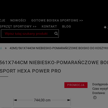
CJE
NOWOŚCI
GOTOWE BOISKA SPORTOWE >>
SPRZĘT SPORTOWY >>
KONTAKT
BLOG
»
ki
42M2/561X744CM NIEBIESKO-POMARAŃCZOWE BOISKO DO KOSZYK
561X744CM NIEBIESKO-POMARAŃCZOWE BO
SPORT HEXA POWER PRO
Dostępnoś
PROMOCJA
Czas wysył
Dostawa: