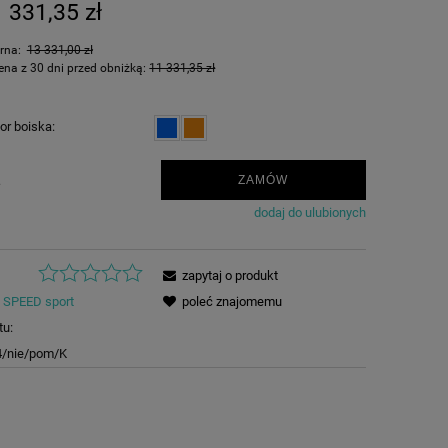
 331,35 zł
arna:
13 331,00 zł
ena z 30 dni przed obniżką:
11 331,35 zł
or boiska:
.
ZAMÓW
dodaj do ulubionych
zapytaj o produkt
SPEED sport
poleć znajomemu
tu:
4/nie/pom/K