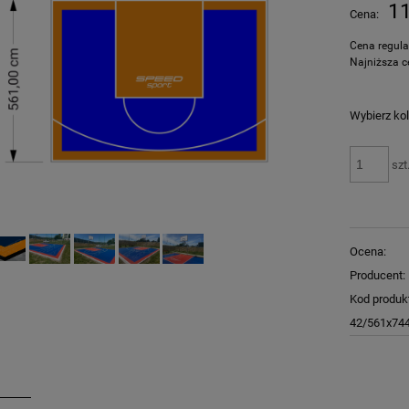
Cena nie zawiera ewentualnych kosztów
11
Cena:
płatności
Cena regul
Najniższa c
Wybierz kol
szt
Ocena:
Producent:
Kod produk
42/561x74