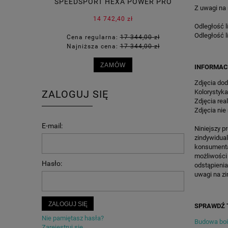
SPEEDSPORT HEXA POWER PRO
KOSZYKÓ
Z uwagi na
14 742,40 zł
Odległość l
Odległość l
Cena regularna:
17 344,00 zł
Cena 
Najniższa cena:
17 344,00 zł
Najni
ZAMÓW
INFORMAC
Zdjęcia dod
Kolorystyka
ZALOGUJ SIĘ
Zdjęcia rea
Zdjęcia nie
E-mail:
Niniejszy p
zindywidua
konsumenta 
możliwości
Hasło:
odstąpienia
uwagi na zi
ZALOGUJ SIĘ
SPRAWDŹ 
Nie pamiętasz hasła?
Budowa bois
Zarejestruj się