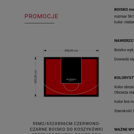
BOISKO mo
PROMOCJE
rozmiar 56
kolor: nie
NAWIERZC
Boisko wyk
Dowiedz si
KOLORYST
Kolor obrzeż
Obrzeża sta
Kolor linii 
Szerokość li
59M2/652X896CM CZERWONO-
56M2
CZARNE BOISKO DO KOSZYKÓWKI
POMAR
WAŻNE WY