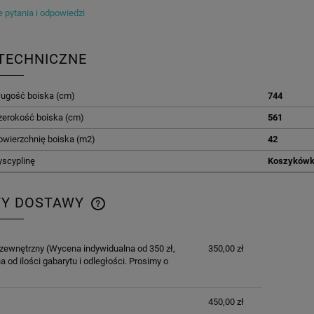
 pytania i odpowiedzi
TECHNICZNE
ługość boiska (cm)
744
zerokość boiska (cm)
561
owierzchnię boiska (m2)
42
yscyplinę
Koszyków
TY DOSTAWY
CENA NIE ZAWIERA EWENTUALNYCH
 zewnętrzny
(Wycena indywidualna od 350 zł,
350,00 zł
KOSZTÓW PŁATNOŚCI
a od ilości gabarytu i odległości. Prosimy o
450,00 zł