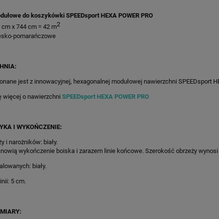
dułowe do koszykówki SPEEDsport HEXA POWER PRO
2
1 cm x 744 cm = 42 m
biesko-pomarańczowe
HNIA:
onane jest z innowacyjnej, hexagonalnej modułowej nawierzchni SPEEDsport
ę więcej o nawierzchni
SPEEDsport HEXA POWER PRO
YKA I WYKOŃCZENIE:
y i narożników: biały.
nowią wykończenie boiska i zarazem linie końcowe. Szerokość obrzeży wynosi
malowanych: biały.
nii: 5 cm.
/652X865CM SZARO-
55M2/652X835CM CZERWONE BOI
AŃCZOWE BOISKO DO
DO KOSZYKÓWKI SPEEDSPORT H
MIARY: