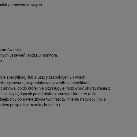
KOSZYKÓWKI SPEEDSPORT HEXA
SPEEDSPORT H
boisk pełnowymiarowych.
POWER PRO
13 931,50 zł
13 526
Cena regularna:
16 390,00 zł
Cena regularn
Najniższa cena:
13 931,50 zł
Najniższa cen
ZAMÓW
ZA
 zamówienie.
lnych ustawień i rodzaju monitora.
a.
bie specyfikacji lub służący zaspokojeniu Twoich
prefabrykowana, wyprodukowana według specyfikacji
st umową, co do której nie przysługuje możliwość skorzystania z
ci rzeczy będących przedmiotem umowy, które – w razie
dsiębiorcy ponowne zbycie tych rzeczy innemu nabywcy (np. z
twa przypadku: rozmiar, kolor itp.).