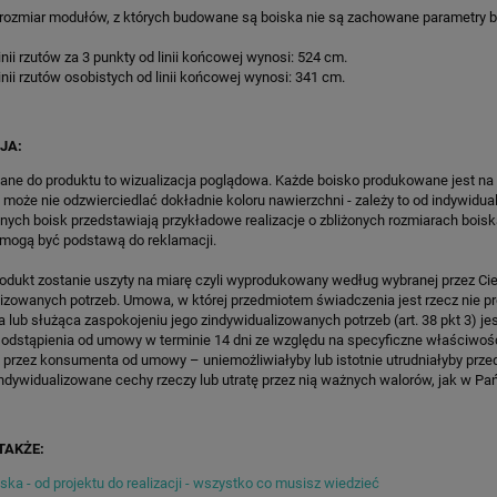
WKI SPEEDSPORT HEXA
POWER PRO
 rozmiar modułów, z których budowane są boiska nie są zachowane parametry 
POWER PRO
14 170,35 zł
13 931,50 zł
inii rzutów za 3 punkty od linii końcowej wynosi: 524 cm.
inii rzutów osobistych od linii końcowej wynosi: 341 cm.
regularna:
16 671,00 zł
Cena regularna:
16 390,00 zł
ższa cena:
14 170,35 zł
Najniższa cena:
16 390,00 zł
ZAMÓW
ZAMÓW
JA:
ane do produktu to wizualizacja poglądowa. Każde boisko produkowane jest na
 może nie odzwierciedlać dokładnie koloru nawierzchni - zależy to od indywidua
lnych boisk przedstawiają przykładowe realizacje o zbliżonych rozmiarach boisk
 mogą być podstawą do reklamacji.
rodukt zostanie uszyty na miarę czyli wyprodukowany według wybranej przez Cie
lizowanych potrzeb. Umowa, w której przedmiotem świadczenia jest rzecz nie 
lub służąca zaspokojeniu jego zindywidualizowanych potrzeb (art. 38 pkt 3) je
 odstąpienia od umowy w terminie 14 dni ze względu na specyficzne właściwoś
 przez konsumenta od umowy – uniemożliwiałyby lub istotnie utrudniałyby prze
ndywidualizowane cechy rzeczy lub utratę przez nią ważnych walorów, jak w Pańs
TAKŻE:
ka - od projektu do realizacji - wszystko co musisz wiedzieć