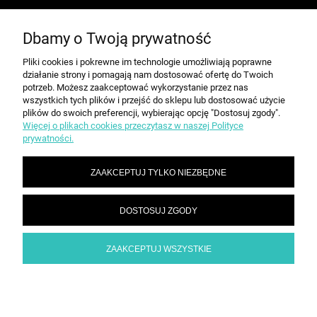
Dbamy o Twoją prywatność
MOJE KONTO
Pliki cookies i pokrewne im technologie umożliwiają poprawne
działanie strony i pomagają nam dostosować ofertę do Twoich
PŁATNOŚCI I DOSTAWA
potrzeb. Możesz zaakceptować wykorzystanie przez nas
wszystkich tych plików i przejść do sklepu lub dostosować użycie
plików do swoich preferencji, wybierając opcję "Dostosuj zgody".
Więcej o plikach cookies przeczytasz w naszej Polityce
INFORMACJE
prywatności.
ZAAKCEPTUJ TYLKO NIEZBĘDNE
O NAS
DOSTOSUJ ZGODY
SPEED grupa Sp. z o.o. | ul. Parkowa 12, 05-200 Wołomin |
|
sekretariat@spd.pl
| NIP: 1251057222 | REGON: 016209472
786 210 210
ZAAKCEPTUJ WSZYSTKIE
POKAŻ PEŁNĄ WERSJĘ STRONY
Sklep internetowy Shoper.pl