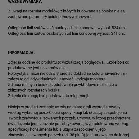
WAŻNE WYMIARY:
Z uwagi na rozmiar modułów, z których budowane są boiska nie są
zachowane parametry boisk pełnowymiarowych.
Odległość linii rzutów za 3 punkty od linii końcowej wynosi: 524 cm.
Odległość linii rzutów osobistych od linii końcowej wynosi: 341 cm.
INFORMACJA:
Zdjęcia dodane do produktu to wizualizacja poglądowa. Każde boisko
produkowane jest na zamówienie.
Kolorystyka może nie odzwierciedlać dokładnie koloru nawierzchni -
zależy to od indywidualnych ustawień i rodzaju monitora.
Zdjęcia realnych boisk przedstawiają przykładowe realizacje o
zbliżonych rozmiarach boiska.
Zdjęcia nie mogą być podstawą do reklamacji.
Niniejszy produkt zostanie uszyty na miarę czyli wyprodukowany
według wybranej przez Ciebie specyfikacji lub służący zaspokojeniu
Twoich zindywidualizowanych potrzeb. Umowa, w której przedmiotem
świadczenia jest rzecz nie prefabrykowana, wyprodukowana według
specyfikacji konsumenta lub służąca zaspokojeniu jego
zindywidualizowanych potrzeb (art. 38 pkt 3) jest umową, co do której