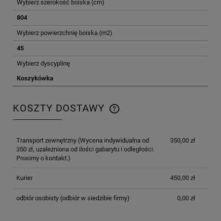
Wybierz szerokość boiska (cm)
804
Wybierz powierzchnię boiska (m2)
45
Wybierz dyscyplinę
Koszykówka
KOSZTY DOSTAWY
CENA NIE ZAWIERA EWENTUALNYCH KOSZTÓW
PŁATNOŚCI
Transport zewnętrzny
(Wycena indywidualna od
350,00 zł
350 zł, uzależniona od ilości gabarytu i odległości.
Prosimy o kontakt.)
Kurier
450,00 zł
odbiór osobisty
(odbiór w siedzibie firmy)
0,00 zł