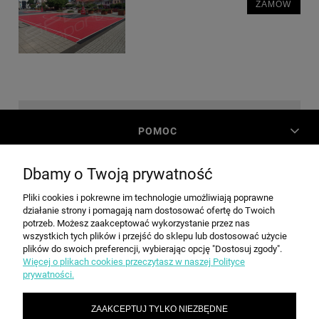
ZAMÓW
POMOC
Dbamy o Twoją prywatność
MOJE KONTO
Pliki cookies i pokrewne im technologie umożliwiają poprawne
działanie strony i pomagają nam dostosować ofertę do Twoich
PŁATNOŚCI I DOSTAWA
potrzeb. Możesz zaakceptować wykorzystanie przez nas
wszystkich tych plików i przejść do sklepu lub dostosować użycie
plików do swoich preferencji, wybierając opcję "Dostosuj zgody".
Więcej o plikach cookies przeczytasz w naszej Polityce
INFORMACJE
prywatności.
ZAAKCEPTUJ TYLKO NIEZBĘDNE
O NAS