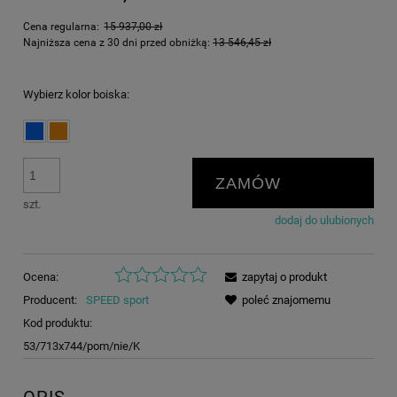
Cena regularna:
15 937,00 zł
Najniższa cena z 30 dni przed obniżką:
13 546,45 zł
Wybierz kolor boiska:
ZAMÓW
szt.
dodaj do ulubionych
Ocena:
zapytaj o produkt
Producent:
SPEED sport
poleć znajomemu
Kod produktu:
53/713x744/pom/nie/K