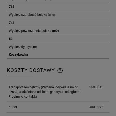
713
Wybierz szerokość boiska (cm)
744
Wybierz powierzchnię boiska (m2)
53
Wybierz dyscyplinę
Koszykówka
KOSZTY DOSTAWY
CENA NIE ZAWIERA EWENTUALNYCH KOSZTÓW
PŁATNOŚCI
Transport zewnętrzny
(Wycena indywidualna od
350,00 zł
350 zł, uzależniona od ilości gabarytu i odległości.
Prosimy o kontakt.)
Kurier
450,00 zł