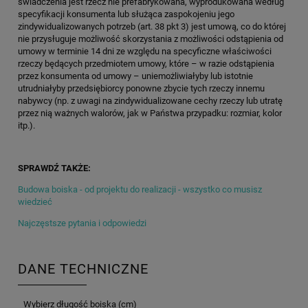
świadczenia jest rzecz nie prefabrykowana, wyprodukowana według
specyfikacji konsumenta lub służąca zaspokojeniu jego
zindywidualizowanych potrzeb (art. 38 pkt 3) jest umową, co do której
nie przysługuje możliwość skorzystania z możliwości odstąpienia od
umowy w terminie 14 dni ze względu na specyficzne właściwości
rzeczy będących przedmiotem umowy, które – w razie odstąpienia
przez konsumenta od umowy – uniemożliwiałyby lub istotnie
utrudniałyby przedsiębiorcy ponowne zbycie tych rzeczy innemu
nabywcy (np. z uwagi na zindywidualizowane cechy rzeczy lub utratę
przez nią ważnych walorów, jak w Państwa przypadku: rozmiar, kolor
itp.).
SPRAWDŹ TAKŻE:
Budowa boiska - od projektu do realizacji - wszystko co musisz
wiedzieć
Najczęstsze pytania i odpowiedzi
DANE TECHNICZNE
Wybierz długość boiska (cm)