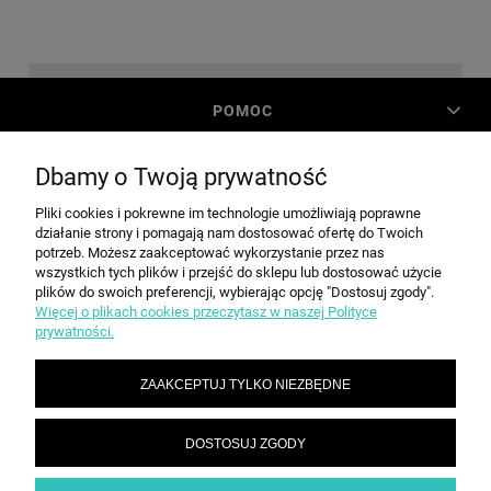
POMOC
Dbamy o Twoją prywatność
MOJE KONTO
Pliki cookies i pokrewne im technologie umożliwiają poprawne
działanie strony i pomagają nam dostosować ofertę do Twoich
PŁATNOŚCI I DOSTAWA
potrzeb. Możesz zaakceptować wykorzystanie przez nas
wszystkich tych plików i przejść do sklepu lub dostosować użycie
plików do swoich preferencji, wybierając opcję "Dostosuj zgody".
Więcej o plikach cookies przeczytasz w naszej Polityce
INFORMACJE
prywatności.
ZAAKCEPTUJ TYLKO NIEZBĘDNE
O NAS
DOSTOSUJ ZGODY
SPEED grupa Sp. z o.o. | ul. Parkowa 12, 05-200 Wołomin |
|
sekretariat@spd.pl
| NIP: 1251057222 | REGON: 016209472
786 210 210