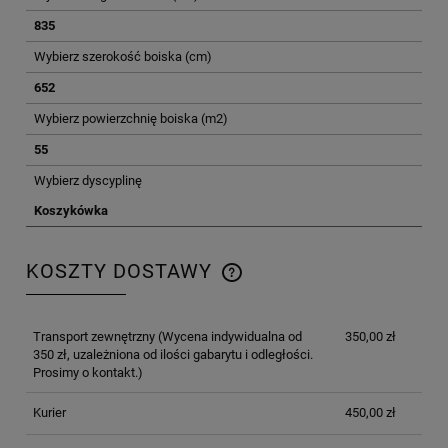
835
Wybierz szerokość boiska (cm)
652
Wybierz powierzchnię boiska (m2)
55
Wybierz dyscyplinę
Koszykówka
KOSZTY DOSTAWY
CENA NIE ZAWIERA EWENTUALNYCH KOSZTÓW
PŁATNOŚCI
Transport zewnętrzny
(Wycena indywidualna od
350,00 zł
350 zł, uzależniona od ilości gabarytu i odległości.
Prosimy o kontakt.)
Kurier
450,00 zł