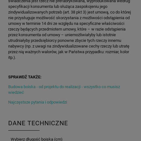
świadczenia jest rzecz nie prefabrykowana, wyprodukowana według
specyfikacji konsumenta lub służąca zaspokojeniu jego
zindywidualizowanych potrzeb (art. 38 pkt 3) jest umową, co do której
nie przysługuje możliwość skorzystania z możliwości odstąpienia od
umowy w terminie 14 dni ze względu na specyficzne właściwości
rzeczy będących przedmiotem umowy, które – w razie odstąpienia
przez konsumenta od umowy – uniemożliwiałyby lub istotnie
utrudniałyby przedsiębiorcy ponowne zbycie tych rzeczy innemu
nabywcy (np. z uwagi na zindywidualizowane cechy rzeczy lub utratę
przez nią ważnych walorów, jak w Państwa przypadku: rozmiar, kolor
itp.).
SPRAWDŹ TAKŻE:
Budowa boiska - od projektu do realizacji - wszystko co musisz
wiedzieć
Najczęstsze pytania i odpowiedzi
DANE TECHNICZNE
Wybierz długość boiska (cm)