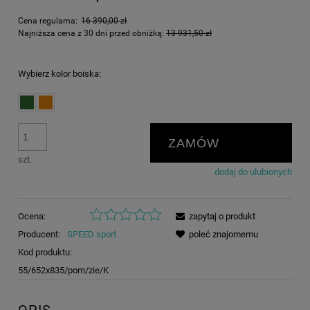
Cena regularna:
16 390,00 zł
Najniższa cena z 30 dni przed obniżką:
13 931,50 zł
Wybierz kolor boiska:
ZAMÓW
szt.
dodaj do ulubionych
Ocena:
zapytaj o produkt
Producent:
SPEED sport
poleć znajomemu
Kod produktu:
55/652x835/pom/zie/K