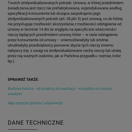
Twoich zindywidualizowanych potrzeb. Umowa, w której przedmiotem
świadczenia jest rzecz nie prefabrykowana, wyprodukowana według
specyfikacji konsumenta lub służąca zaspokojeniu jego
zindywidualizowanych potrzeb (art. 38 pkt 3) jest umową, co do której
nie przysługuje możliwość skorzystania z możliwości odstąpienia od
umowy w terminie 14 dni ze względu na specyficzne właściwości
rzeczy będących przedmiotem umowy, które – w razie odstąpienia
przez konsumenta od umowy – uniemożliwiałyby lub istotnie
utrudniałyby przedsiębiorcy ponowne zbycie tych rzeczy innemu
nabywcy (np. z uwagi na zindywidualizowane cechy rzeczy lub utratę
przez nią ważnych walorów, jak w Państwa przypadku: rozmiar, kolor
itp.).
SPRAWDŹ TAKŻE:
Budowa boiska - od projektu do realizacji - wszystko co musisz
wiedzieć
Najczęstsze pytania i odpowiedzi
DANE TECHNICZNE