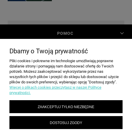
POMOC
Dbamy o Twoją prywatność
MOJE KONTO
Pliki cookies i pokrewne im technologie umożliwiają poprawne
działanie strony i pomagają nam dostosować ofertę do Twoich
PŁATNOŚCI I DOSTAWA
potrzeb. Możesz zaakceptować wykorzystanie przez nas
wszystkich tych plików i przejść do sklepu lub dostosować użycie
plików do swoich preferencji, wybierając opcję "Dostosuj zgody".
Więcej o plikach cookies przeczytasz w naszej Polityce
INFORMACJE
prywatności.
ZAAKCEPTUJ TYLKO NIEZBĘDNE
O NAS
DOSTOSUJ ZGODY
SPEED grupa Sp. z o.o. | ul. Parkowa 12, 05-200 Wołomin |
|
sekretariat@spd.pl