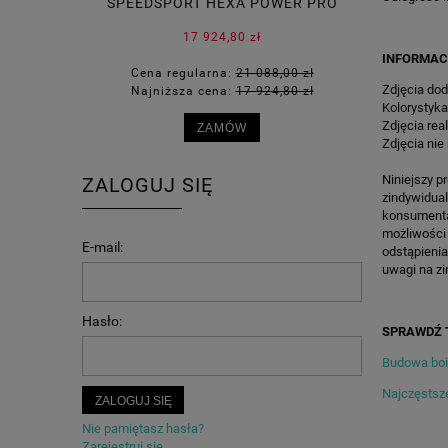
SPEEDSPORT HEXA POWER PRO
SIATKÓ
17 924,80 zł
INFORMAC
Cena regularna:
21 088,00 zł
Cena 
Zdjęcia dod
Najniższa cena:
17 924,80 zł
Najni
Kolorystyka
Zdjęcia rea
ZAMÓW
Zdjęcia nie
Niniejszy p
ZALOGUJ SIĘ
zindywidua
konsumenta 
możliwości
E-mail:
odstąpienia
uwagi na zi
Hasło:
SPRAWDŹ 
Budowa bois
Najczęstsze
ZALOGUJ SIĘ
Nie pamiętasz hasła?
Zarejestruj się