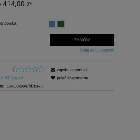
 414,00 zł
or boiska:
.
ZAMÓW
dodaj do ulubionych
zapytaj o produkt
SPEED sport
poleć znajomemu
tu:
55/683x804/bł/zie/K