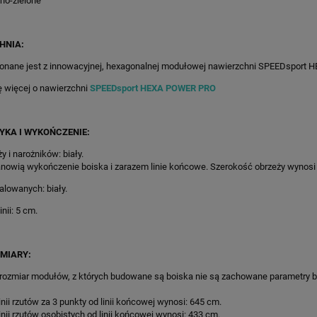
tno-zielone
HNIA:
onane jest z innowacyjnej, hexagonalnej modułowej nawierzchni SPEEDsport
ę więcej o nawierzchni
SPEEDsport HEXA POWER PRO
YKA I WYKOŃCZENIE:
y i narożników: biały.
nowią wykończenie boiska i zarazem linie końcowe. Szerokość obrzeży wynosi
malowanych: biały.
nii: 5 cm.
MIARY:
 rozmiar modułów, z których budowane są boiska nie są zachowane parametry 
1777X926CM ZIELONO-
75M2/804X926CM CZERWONO-
inii rzutów za 3 punkty od linii końcowej wynosi: 645 cm.
AŃCZOWE BOISKO DO
GRAFITOWE BOISKO DO KOSZYKÓ
inii rzutów osobistych od linii końcowej wynosi: 433 cm.