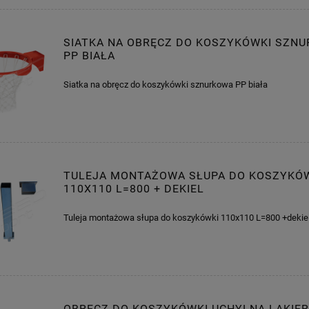
SIATKA NA OBRĘCZ DO KOSZYKÓWKI SZN
PP BIAŁA
Siatka na obręcz do koszykówki sznurkowa PP biała
TULEJA MONTAŻOWA SŁUPA DO KOSZYKÓ
110X110 L=800 + DEKIEL
Tuleja montażowa słupa do koszykówki 110x110 L=800 +dekie
OBRĘCZ DO KOSZYKÓWKI UCHYLNA LAKIE