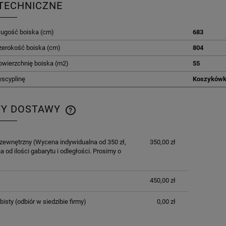
TECHNICZNE
ługość boiska (cm)
683
zerokość boiska (cm)
804
owierzchnię boiska (m2)
55
yscyplinę
Koszyków
TY DOSTAWY
CENA NIE ZAWIERA EWENTUALNYCH
 zewnętrzny
(Wycena indywidualna od 350 zł,
350,00 zł
KOSZTÓW PŁATNOŚCI
a od ilości gabarytu i odległości. Prosimy o
450,00 zł
bisty
(odbiór w siedzibie firmy)
0,00 zł