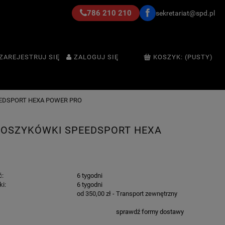
786 210 210
sekretariat@spd.pl
ZAREJESTRUJ SIĘ
ZALOGUJ SIĘ
KOSZYK:
(PUSTY)
EEDSPORT HEXA POWER PRO
 KOSZYKÓWKI SPEEDSPORT HEXA
ć:
6 tygodni
ki:
6 tygodni
od 350,00 zł
- Transport zewnętrzny
sprawdź formy dostawy