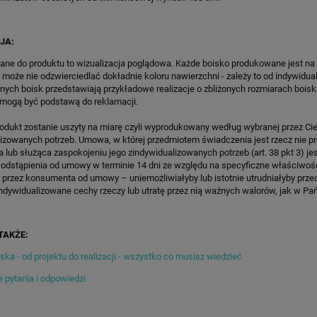
WKI SPEEDSPORT HEXA
SPEEDSPORT HEXA POWER PR
POWER PRO
36 796,50 zł
17 924,80 zł
JA:
regularna:
43 290,00 zł
Cena regularna:
21 088,00 zł
ane do produktu to wizualizacja poglądowa. Każde boisko produkowane jest na
ższa cena:
36 796,50 zł
Najniższa cena:
21 088,00 zł
 może nie odzwierciedlać dokładnie koloru nawierzchni - zależy to od indywidua
lnych boisk przedstawiają przykładowe realizacje o zbliżonych rozmiarach boisk
ZAMÓW
ZAMÓW
 mogą być podstawą do reklamacji.
rodukt zostanie uszyty na miarę czyli wyprodukowany według wybranej przez Cie
lizowanych potrzeb. Umowa, w której przedmiotem świadczenia jest rzecz nie 
lub służąca zaspokojeniu jego zindywidualizowanych potrzeb (art. 38 pkt 3) je
 odstąpienia od umowy w terminie 14 dni ze względu na specyficzne właściwoś
 przez konsumenta od umowy – uniemożliwiałyby lub istotnie utrudniałyby prze
ndywidualizowane cechy rzeczy lub utratę przez nią ważnych walorów, jak w Pańs
TAKŻE:
ka - od projektu do realizacji - wszystko co musisz wiedzieć
 pytania i odpowiedzi