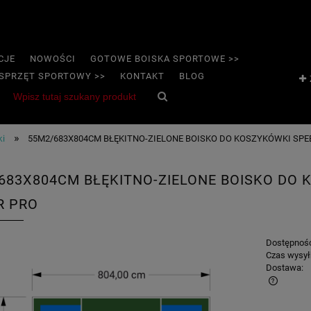
CJE
NOWOŚCI
GOTOWE BOISKA SPORTOWE >>
SPRZĘT SPORTOWY >>
KONTAKT
BLOG
»
ki
55M2/683X804CM BŁĘKITNO-ZIELONE BOISKO DO KOSZYKÓWKI SP
683X804CM BŁĘKITNO-ZIELONE BOISKO DO
R PRO
Dostępnoś
Czas wysył
Dostawa: