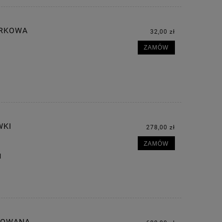
URKOWA
32,00 zł
ZAMÓW
WKI
278,00 zł
ZAMÓW
l
ROWANA