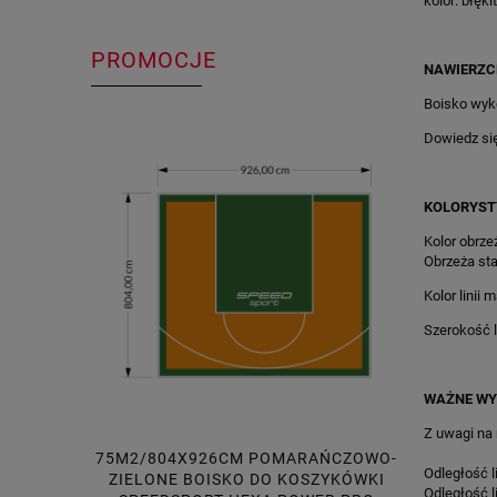
kolor: błęki
PROMOCJE
NAWIERZC
Boisko wyk
Dowiedz si
KOLORYST
Kolor obrzeż
Obrzeża sta
Kolor linii 
Szerokość li
WAŻNE WY
Z uwagi na
75M2/804X926CM POMARAŃCZOWO-
165M2/
Odległość l
ZIELONE BOISKO DO KOSZYKÓWKI
POMAR
Odległość l