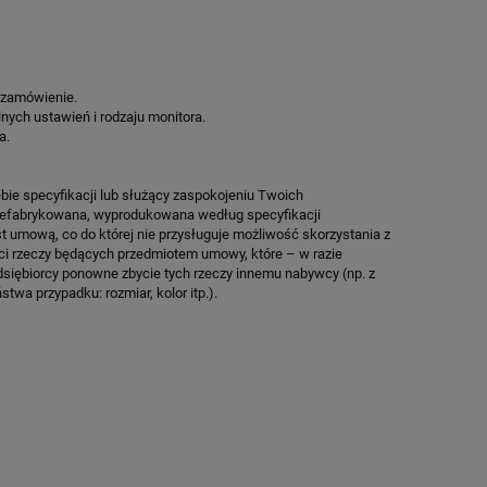
O
SPEEDSPORT HEXA POWER PRO
SPEEDSPORT H
36 796,50 zł
17 353
Cena regularna:
43 290,00 zł
Cena regularn
 zamówienie.
Najniższa cena:
43 290,00 zł
Najniższa cen
lnych ustawień i rodzaju monitora.
a.
ZAMÓW
ZA
bie specyfikacji lub służący zaspokojeniu Twoich
prefabrykowana, wyprodukowana według specyfikacji
st umową, co do której nie przysługuje możliwość skorzystania z
ci rzeczy będących przedmiotem umowy, które – w razie
dsiębiorcy ponowne zbycie tych rzeczy innemu nabywcy (np. z
twa przypadku: rozmiar, kolor itp.).