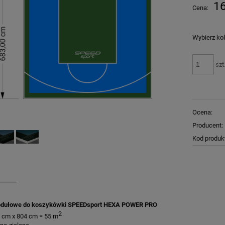
Cena nie zawiera ewentualnych kosztów
16
Cena:
płatności
Wybierz kol
szt
Ocena:
Producent:
Kod produk
dułowe do koszykówki SPEEDsport HEXA POWER PRO
2
3 cm x 804 cm = 55 m