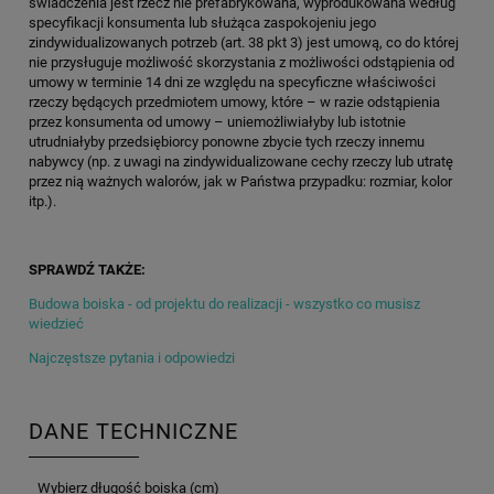
świadczenia jest rzecz nie prefabrykowana, wyprodukowana według
specyfikacji konsumenta lub służąca zaspokojeniu jego
zindywidualizowanych potrzeb (art. 38 pkt 3) jest umową, co do której
nie przysługuje możliwość skorzystania z możliwości odstąpienia od
umowy w terminie 14 dni ze względu na specyficzne właściwości
rzeczy będących przedmiotem umowy, które – w razie odstąpienia
przez konsumenta od umowy – uniemożliwiałyby lub istotnie
utrudniałyby przedsiębiorcy ponowne zbycie tych rzeczy innemu
nabywcy (np. z uwagi na zindywidualizowane cechy rzeczy lub utratę
przez nią ważnych walorów, jak w Państwa przypadku: rozmiar, kolor
itp.).
SPRAWDŹ TAKŻE:
Budowa boiska - od projektu do realizacji - wszystko co musisz
wiedzieć
Najczęstsze pytania i odpowiedzi
DANE TECHNICZNE
Wybierz długość boiska (cm)