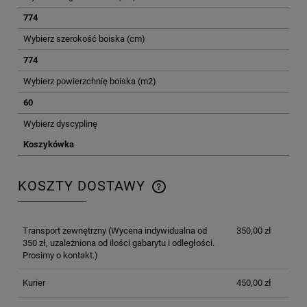
774
Wybierz szerokość boiska (cm)
774
Wybierz powierzchnię boiska (m2)
60
Wybierz dyscyplinę
Koszykówka
KOSZTY DOSTAWY
CENA NIE ZAWIERA EWENTUALNYCH KOSZTÓW
PŁATNOŚCI
Transport zewnętrzny
(Wycena indywidualna od
350,00 zł
350 zł, uzależniona od ilości gabarytu i odległości.
Prosimy o kontakt.)
Kurier
450,00 zł