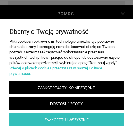
POMOC
Dbamy o Twoją prywatność
MOJE KONTO
Pliki cookies i pokrewne im technologie umożliwiają poprawne
działanie strony i pomagają nam dostosować ofertę do Twoich
PŁATNOŚCI I DOSTAWA
potrzeb. Możesz zaakceptować wykorzystanie przez nas
wszystkich tych plików i przejść do sklepu lub dostosować użycie
plików do swoich preferencji, wybierając opcję "Dostosuj zgody".
Więcej o plikach cookies przeczytasz w naszej Polityce
INFORMACJE
prywatności.
ZAAKCEPTUJ TYLKO NIEZBĘDNE
O NAS
DOSTOSUJ ZGODY
SPEED grupa Sp. z o.o. | ul. Parkowa 12, 05-200 Wołomin |
|
sekretariat@spd.pl
| NIP: 1251057222 | REGON: 016209472
786 210 210
ZAAKCEPTUJ WSZYSTKIE
POKAŻ PEŁNĄ WERSJĘ STRONY