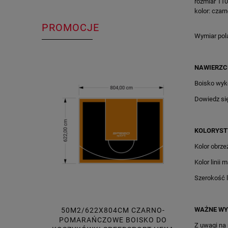
rozmiar 11
kolor: czar
PROMOCJE
Wymiar pol
NAWIERZC
Boisko wyk
Dowiedz si
KOLORYST
Kolor obrze
Kolor linii 
Szerokość li
WAŻNE WY
50M2/622X804CM CZARNO-
48M2/6
POMARAŃCZOWE BOISKO DO
CZERWONE
Z uwagi na