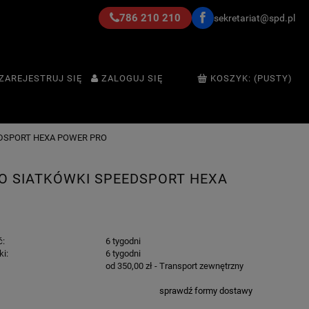
786 210 210
sekretariat@spd.pl
ZAREJESTRUJ SIĘ
ZALOGUJ SIĘ
KOSZYK:
(PUSTY)
EDSPORT HEXA POWER PRO
O SIATKÓWKI SPEEDSPORT HEXA
ć:
6 tygodni
ki:
6 tygodni
od 350,00 zł
- Transport zewnętrzny
sprawdź formy dostawy