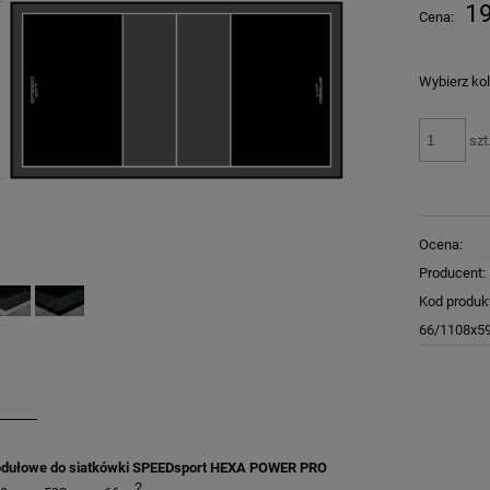
Cena nie zawiera ewentualnych kosztów
19
Cena:
płatności
Wybierz kol
szt
Ocena:
Producent:
Kod produk
66/1108x59
dułowe do siatkówki SPEEDsport HEXA POWER PRO
2