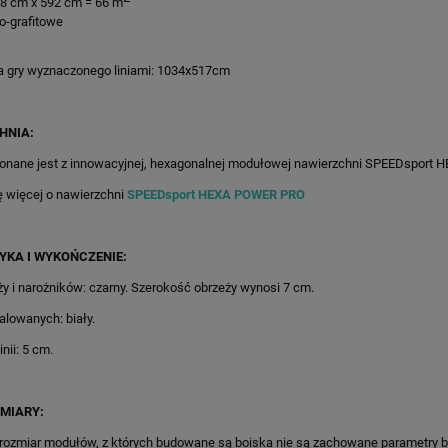
08 cm x 592 cm = 66 m
no-grafitowe
a gry wyznaczonego liniami: 1034x517cm
HNIA:
onane jest z innowacyjnej, hexagonalnej modułowej nawierzchni SPEEDsport
ę więcej o nawierzchni
SPEEDsport HEXA POWER PRO
YKA I WYKOŃCZENIE:
ży i narożników: czarny. Szerokość obrzeży wynosi 7 cm.
malowanych: biały.
nii: 5 cm.
MIARY:
22X774CM GRAFITOWO-
48M2/622X774CM NIEBIESKO-
 BOISKO DO KOSZYKÓWKI
POMARAŃCZOWE BOISKO DO
 rozmiar modułów, z których budowane są boiska nie są zachowane parametry 