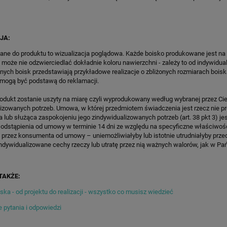
PORT HEXA POWER PRO
KOSZYKÓWKI SPEEDSPORT HEX
POWER PRO
12 547,70 zł
12 547,70 zł
regularna:
14 762,00 zł
Cena regularna:
14 762,00 zł
JA:
ższa cena:
14 762,00 zł
Najniższa cena:
12 547,70 zł
ane do produktu to wizualizacja poglądowa. Każde boisko produkowane jest na
 może nie odzwierciedlać dokładnie koloru nawierzchni - zależy to od indywidua
ZAMÓW
ZAMÓW
lnych boisk przedstawiają przykładowe realizacje o zbliżonych rozmiarach boisk
 mogą być podstawą do reklamacji.
rodukt zostanie uszyty na miarę czyli wyprodukowany według wybranej przez Cie
lizowanych potrzeb. Umowa, w której przedmiotem świadczenia jest rzecz nie 
lub służąca zaspokojeniu jego zindywidualizowanych potrzeb (art. 38 pkt 3) je
 odstąpienia od umowy w terminie 14 dni ze względu na specyficzne właściwoś
 przez konsumenta od umowy – uniemożliwiałyby lub istotnie utrudniałyby prze
ndywidualizowane cechy rzeczy lub utratę przez nią ważnych walorów, jak w Pańs
TAKŻE:
ka - od projektu do realizacji - wszystko co musisz wiedzieć
 pytania i odpowiedzi