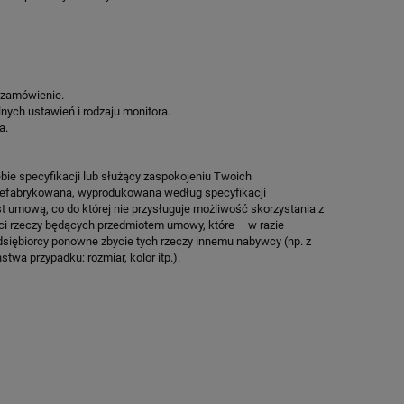
A
SPEEDSPORT HEXA POWER PRO
SPEEDSPORT H
12 142,25 zł
12 142
Cena regularna:
14 285,00 zł
Cena regularn
Najniższa cena:
12 142,25 zł
Najniższa cen
 zamówienie.
lnych ustawień i rodzaju monitora.
ZAMÓW
ZA
a.
bie specyfikacji lub służący zaspokojeniu Twoich
prefabrykowana, wyprodukowana według specyfikacji
st umową, co do której nie przysługuje możliwość skorzystania z
ci rzeczy będących przedmiotem umowy, które – w razie
dsiębiorcy ponowne zbycie tych rzeczy innemu nabywcy (np. z
twa przypadku: rozmiar, kolor itp.).