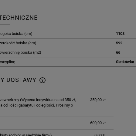
TECHNICZNE
ługość boiska (cm)
1108
zerokość boiska (cm)
592
owierzchnię boiska (m2)
66
yscyplinę
Siatkówka
TY DOSTAWY
CENA NIE ZAWIERA EWENTUALNYCH
 zewnętrzny
(Wycena indywidualna od 350 zł,
350,00 zł
KOSZTÓW PŁATNOŚCI
a od ilości gabarytu i odległości. Prosimy o
600,00 zł
bisty
(odbiór w siedzibie firmy)
0,00 zł