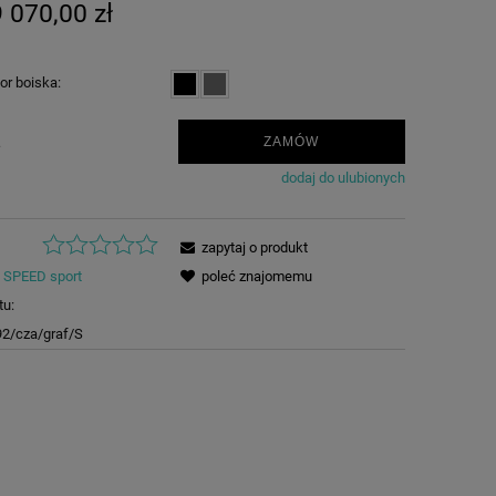
 070,00 zł
or boiska:
.
ZAMÓW
dodaj do ulubionych
zapytaj o produkt
SPEED sport
poleć znajomemu
tu:
2/cza/graf/S