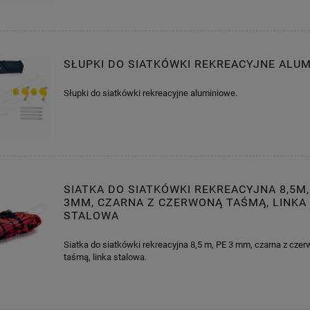
SŁUPKI DO SIATKÓWKI REKREACYJNE ALU
Słupki do siatkówki rekreacyjne aluminiowe.
SIATKA DO SIATKÓWKI REKREACYJNA 8,5M,
3MM, CZARNA Z CZERWONĄ TAŚMĄ, LINKA
STALOWA
Siatka do siatkówki rekreacyjna 8,5 m, PE 3 mm, czarna z cze
taśmą, linka stalowa.