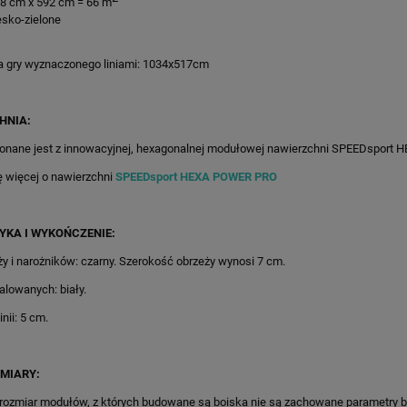
08 cm x 592 cm = 66 m
iesko-zielone
a gry wyznaczonego liniami: 1034x517cm
HNIA:
onane jest z innowacyjnej, hexagonalnej modułowej nawierzchni SPEEDsport
ę więcej o nawierzchni
SPEEDsport HEXA POWER PRO
YKA I WYKOŃCZENIE:
ży i narożników: czarny. Szerokość obrzeży wynosi 7 cm.
malowanych: biały.
nii: 5 cm.
MIARY:
83X744CM NIEBIESKO-
49M2/683X713CM POMARAŃCZO
AŃCZOWE BOISKO DO
CZARNE BOISKO DO KOSZYKÓWK
 rozmiar modułów, z których budowane są boiska nie są zachowane parametry 