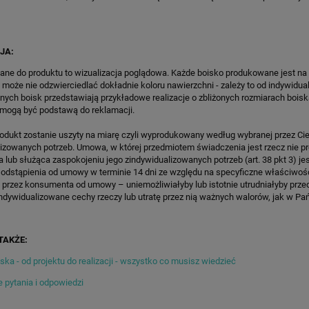
WKI SPEEDSPORT HEXA
SPEEDSPORT HEXA POWER PR
POWER PRO
13 141,00 zł
12 735,55 zł
regularna:
15 460,00 zł
Cena regularna:
14 983,00 zł
JA:
ższa cena:
13 141,00 zł
Najniższa cena:
12 735,55 zł
ane do produktu to wizualizacja poglądowa. Każde boisko produkowane jest na
 może nie odzwierciedlać dokładnie koloru nawierzchni - zależy to od indywidua
ZAMÓW
ZAMÓW
lnych boisk przedstawiają przykładowe realizacje o zbliżonych rozmiarach boisk
 mogą być podstawą do reklamacji.
rodukt zostanie uszyty na miarę czyli wyprodukowany według wybranej przez Cie
lizowanych potrzeb. Umowa, w której przedmiotem świadczenia jest rzecz nie 
lub służąca zaspokojeniu jego zindywidualizowanych potrzeb (art. 38 pkt 3) je
 odstąpienia od umowy w terminie 14 dni ze względu na specyficzne właściwoś
 przez konsumenta od umowy – uniemożliwiałyby lub istotnie utrudniałyby prze
ndywidualizowane cechy rzeczy lub utratę przez nią ważnych walorów, jak w Pańs
TAKŻE:
ka - od projektu do realizacji - wszystko co musisz wiedzieć
 pytania i odpowiedzi