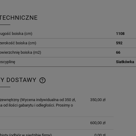
TECHNICZNE
ługość boiska (cm)
1108
zerokość boiska (cm)
592
owierzchnię boiska (m2)
66
yscyplinę
Siatkówka
TY DOSTAWY
CENA NIE ZAWIERA EWENTUALNYCH
 zewnętrzny
(Wycena indywidualna od 350 zł,
350,00 zł
KOSZTÓW PŁATNOŚCI
a od ilości gabarytu i odległości. Prosimy o
600,00 zł
bisty
(odbiór w siedzibie firmy)
0,00 zł