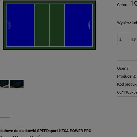
Cena nie zawiera ewentualnych kosztów
19
Cena:
płatności
Wybierz kol
szt
Ocena:
Producent:
Kod produk
66/1108x59
dułowe do siatkówki SPEEDsport HEXA POWER PRO
2