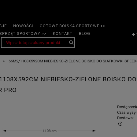
CJE
NOWOŚCI
GOTOWE BOISKA SPORTOWE >>
SPRZĘT SPORTOWY >>
KONTAKT
BLOG
»
66M2/1108X592CM NIEBIESKO-ZIELONE BOISKO DO SIATKÓWKI SPEE
1108X592CM NIEBIESKO-ZIELONE BOISKO D
R PRO
Dostępnoś
Czas wysył
Dostawa: