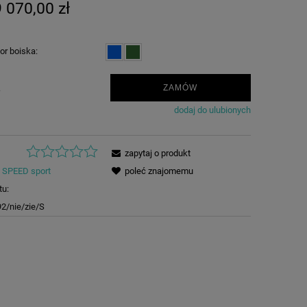
 070,00 zł
or boiska:
.
ZAMÓW
dodaj do ulubionych
zapytaj o produkt
SPEED sport
poleć znajomemu
tu:
2/nie/zie/S