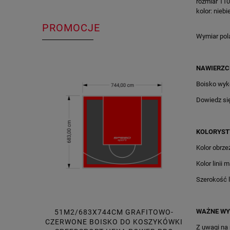
rozmiar 11
kolor: nieb
PROMOCJE
Wymiar pol
NAWIERZC
Boisko wyk
Dowiedz si
KOLORYST
Kolor obrze
Kolor linii 
Szerokość li
WAŻNE WY
51M2/683X744CM GRAFITOWO-
51M2/6
CZERWONE BOISKO DO KOSZYKÓWKI
POMAR
Z uwagi na