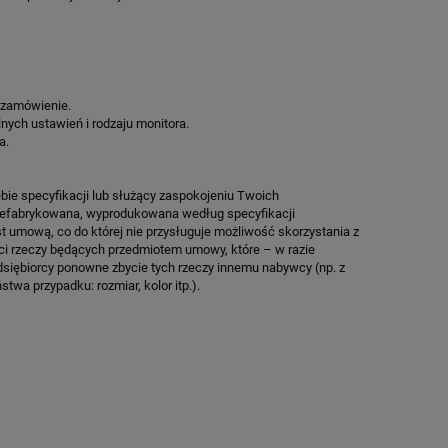
O
SPEEDSPORT HEXA POWER PRO
KOSZYKÓWKI SP
POWE
12 735,55 zł
12 329
Cena regularna:
14 983,00 zł
Cena regularn
Najniższa cena:
14 983,00 zł
Najniższa cen
 zamówienie.
lnych ustawień i rodzaju monitora.
ZAMÓW
ZA
a.
bie specyfikacji lub służący zaspokojeniu Twoich
prefabrykowana, wyprodukowana według specyfikacji
st umową, co do której nie przysługuje możliwość skorzystania z
ci rzeczy będących przedmiotem umowy, które – w razie
dsiębiorcy ponowne zbycie tych rzeczy innemu nabywcy (np. z
twa przypadku: rozmiar, kolor itp.).