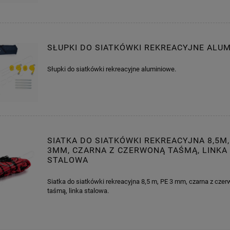
SŁUPKI DO SIATKÓWKI REKREACYJNE ALU
Słupki do siatkówki rekreacyjne aluminiowe.
SIATKA DO SIATKÓWKI REKREACYJNA 8,5M,
3MM, CZARNA Z CZERWONĄ TAŚMĄ, LINKA
STALOWA
Siatka do siatkówki rekreacyjna 8,5 m, PE 3 mm, czarna z cze
taśmą, linka stalowa.