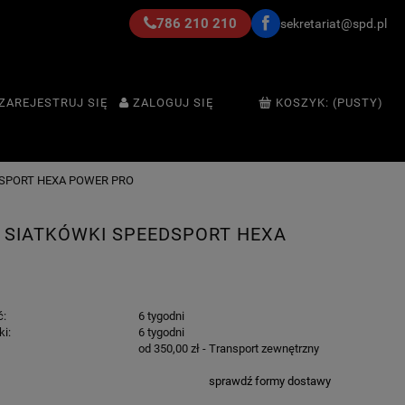
786 210 210
sekretariat@spd.pl
ZAREJESTRUJ SIĘ
ZALOGUJ SIĘ
KOSZYK:
(PUSTY)
DSPORT HEXA POWER PRO
O SIATKÓWKI SPEEDSPORT HEXA
ć:
6 tygodni
ki:
6 tygodni
od 350,00 zł
- Transport zewnętrzny
sprawdź formy dostawy