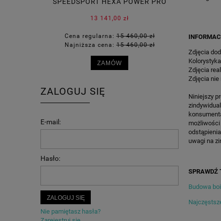
SPEEDSPORT HEXA POWER PRO
KOSZYKÓ
13 141,00 zł
Cena regularna:
15 460,00 zł
Cena 
INFORMAC
Najniższa cena:
15 460,00 zł
Najni
Zdjęcia dod
Kolorystyka
ZAMÓW
Zdjęcia rea
Zdjęcia nie
ZALOGUJ SIĘ
Niniejszy p
zindywidua
konsumenta 
E-mail:
możliwości
odstąpienia
uwagi na zi
Hasło:
SPRAWDŹ 
Budowa bois
ZALOGUJ SIĘ
Najczęstsze
Nie pamiętasz hasła?
Zarejestruj się