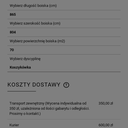
Wybierz długość boiska (cm)
865
Wybierz szerokość boiska (cm)
804
Wybierz powierzchnię boiska (m2)
70
Wybierz dyscyplinę
Koszykówka
KOSZTY DOSTAWY
CENA NIE ZAWIERA EWENTUALNYCH KOSZTÓW
PŁATNOŚCI
Transport zewnętrzny
(Wycena indywidualna od
350,00 zł
350 zł, uzależniona od ilości gabarytu i odległości.
Prosimy o kontakt.)
Kurier
600,00 zł