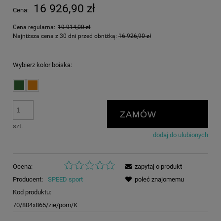
16 926,90 zł
Cena:
Cena regularna:
19 914,00 zł
Najniższa cena z 30 dni przed obniżką:
16 926,90 zł
Wybierz kolor boiska:
ZAMÓW
szt.
dodaj do ulubionych
Ocena:
zapytaj o produkt
Producent:
SPEED sport
poleć znajomemu
Kod produktu:
70/804x865/zie/pom/K