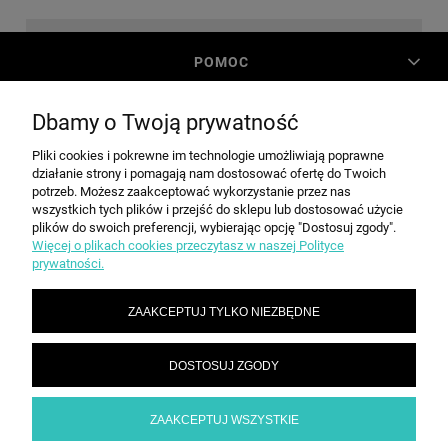
POMOC
Dbamy o Twoją prywatność
MOJE KONTO
Pliki cookies i pokrewne im technologie umożliwiają poprawne
działanie strony i pomagają nam dostosować ofertę do Twoich
PŁATNOŚCI I DOSTAWA
potrzeb. Możesz zaakceptować wykorzystanie przez nas
wszystkich tych plików i przejść do sklepu lub dostosować użycie
plików do swoich preferencji, wybierając opcję "Dostosuj zgody".
Więcej o plikach cookies przeczytasz w naszej Polityce
INFORMACJE
prywatności.
ZAAKCEPTUJ TYLKO NIEZBĘDNE
O NAS
DOSTOSUJ ZGODY
SPEED grupa Sp. z o.o. | ul. Parkowa 12, 05-200 Wołomin |
|
sekretariat@spd.pl
| NIP: 1251057222 | REGON: 016209472
786 210 210
ZAAKCEPTUJ WSZYSTKIE