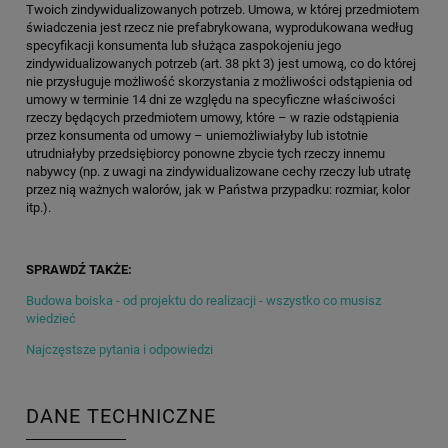
Twoich zindywidualizowanych potrzeb. Umowa, w której przedmiotem
świadczenia jest rzecz nie prefabrykowana, wyprodukowana według
specyfikacji konsumenta lub służąca zaspokojeniu jego
zindywidualizowanych potrzeb (art. 38 pkt 3) jest umową, co do której
nie przysługuje możliwość skorzystania z możliwości odstąpienia od
umowy w terminie 14 dni ze względu na specyficzne właściwości
rzeczy będących przedmiotem umowy, które – w razie odstąpienia
przez konsumenta od umowy – uniemożliwiałyby lub istotnie
utrudniałyby przedsiębiorcy ponowne zbycie tych rzeczy innemu
nabywcy (np. z uwagi na zindywidualizowane cechy rzeczy lub utratę
przez nią ważnych walorów, jak w Państwa przypadku: rozmiar, kolor
itp.).
SPRAWDŹ TAKŻE:
Budowa boiska - od projektu do realizacji - wszystko co musisz
wiedzieć
Najczęstsze pytania i odpowiedzi
DANE TECHNICZNE