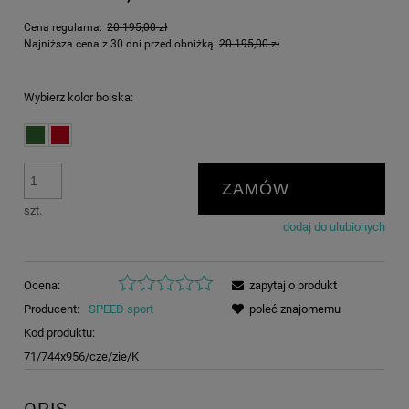
Cena regularna:
20 195,00 zł
Najniższa cena z 30 dni przed obniżką:
20 195,00 zł
Wybierz kolor boiska:
ZAMÓW
szt.
dodaj do ulubionych
Ocena:
zapytaj o produkt
Producent:
SPEED sport
poleć znajomemu
Kod produktu:
71/744x956/cze/zie/K