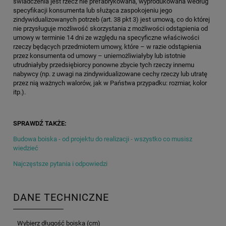
świadczenia jest rzecz nie prefabrykowana, wyprodukowana według
specyfikacji konsumenta lub służąca zaspokojeniu jego
zindywidualizowanych potrzeb (art. 38 pkt 3) jest umową, co do której
nie przysługuje możliwość skorzystania z możliwości odstąpienia od
umowy w terminie 14 dni ze względu na specyficzne właściwości
rzeczy będących przedmiotem umowy, które – w razie odstąpienia
przez konsumenta od umowy – uniemożliwiałyby lub istotnie
utrudniałyby przedsiębiorcy ponowne zbycie tych rzeczy innemu
nabywcy (np. z uwagi na zindywidualizowane cechy rzeczy lub utratę
przez nią ważnych walorów, jak w Państwa przypadku: rozmiar, kolor
itp.).
SPRAWDŹ TAKŻE:
Budowa boiska - od projektu do realizacji - wszystko co musisz
wiedzieć
Najczęstsze pytania i odpowiedzi
DANE TECHNICZNE
Wybierz długość boiska (cm)