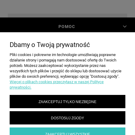
POMOC
Dbamy o Twoją prywatność
MOJE KONTO
Pliki cookies i pokrewne im technologie umożliwiają poprawne
działanie strony i pomagają nam dostosować ofertę do Twoich
PŁATNOŚCI I DOSTAWA
potrzeb. Możesz zaakceptować wykorzystanie przez nas
wszystkich tych plików i przejść do sklepu lub dostosować użycie
plików do swoich preferencji, wybierając opcję "Dostosuj zgody".
Więcej o plikach cookies przeczytasz w naszej Polityce
INFORMACJE
prywatności.
ZAAKCEPTUJ TYLKO NIEZBĘDNE
O NAS
DOSTOSUJ ZGODY
SPEED grupa Sp. z o.o. | ul. Parkowa 12, 05-200 Wołomin |
|
sekretariat@spd.pl
| NIP: 1251057222 | REGON: 016209472
786 210 210
ZAAKCEPTUJ WSZYSTKIE