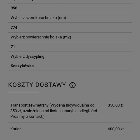
956
Wybierz szerokość boiska (cm)
774
Wybierz powierzchnię boiska (m2)
71
Wybierz dyscyplinę
Koszykówka
KOSZTY DOSTAWY
CENA NIE ZAWIERA EWENTUALNYCH KOSZTÓW
PŁATNOŚCI
Transport zewnętrzny
(Wycena indywidualna od
350,00 zł
350 zł, uzależniona od ilości gabarytu i odległości.
Prosimy o kontakt.)
Kurier
600,00 zł