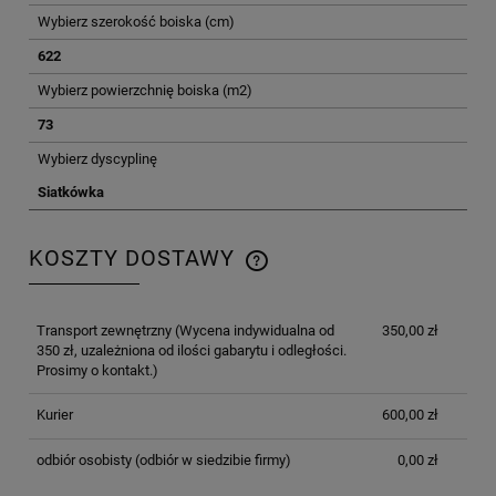
Wybierz szerokość boiska (cm)
622
Wybierz powierzchnię boiska (m2)
73
Wybierz dyscyplinę
Siatkówka
KOSZTY DOSTAWY
CENA NIE ZAWIERA EWENTUALNYCH KOSZTÓW
PŁATNOŚCI
Transport zewnętrzny
(Wycena indywidualna od
350,00 zł
350 zł, uzależniona od ilości gabarytu i odległości.
Prosimy o kontakt.)
Kurier
600,00 zł
odbiór osobisty
(odbiór w siedzibie firmy)
0,00 zł