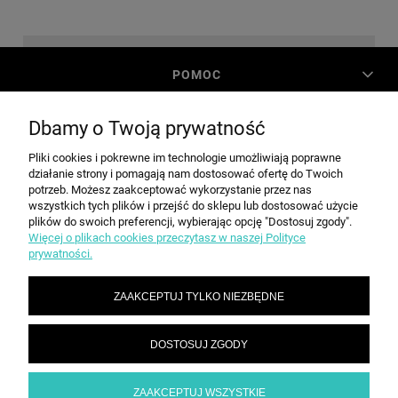
POMOC
Dbamy o Twoją prywatność
MOJE KONTO
Pliki cookies i pokrewne im technologie umożliwiają poprawne
działanie strony i pomagają nam dostosować ofertę do Twoich
PŁATNOŚCI I DOSTAWA
potrzeb. Możesz zaakceptować wykorzystanie przez nas
wszystkich tych plików i przejść do sklepu lub dostosować użycie
plików do swoich preferencji, wybierając opcję "Dostosuj zgody".
Więcej o plikach cookies przeczytasz w naszej Polityce
INFORMACJE
prywatności.
ZAAKCEPTUJ TYLKO NIEZBĘDNE
O NAS
DOSTOSUJ ZGODY
SPEED grupa Sp. z o.o. | ul. Parkowa 12, 05-200 Wołomin |
|
sekretariat@spd.pl
| NIP: 1251057222 | REGON: 016209472
786 210 210
ZAAKCEPTUJ WSZYSTKIE