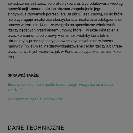
świadczenia jest rzecz nie prefabrykowana, wyprodukowana według
specyfikacji konsumenta lub służąca zaspokojeniu jego
zindywidualizowanych potrzeb (art. 38 pkt 3) jest umową, co do której
nie przysługuje możliwość skorzystania z możliwości odstąpienia od
umowy w terminie 14 dni ze względu na specyficzne właściwości
rzeczy będących przedmiotem umowy, które – w razie odstąpienia
przez konsumenta od umowy – uniemożliwiałyby lub istotnie
utrudniałyby przedsiębiorcy ponowne zbycie tych rzeczy innemu
nabywcy (np. z uwagi na zindywidualizowane cechy rzeczy lub utratę
przez nią ważnych walorów, jak w Państwa przypadku: rozmiar, kolor
itp.).
SPRAWDŹ TAKŻE:
Budowa boiska - od projektu do realizacji - wszystko co musisz
wiedzieć
Najczęstsze pytania i odpowiedzi
DANE TECHNICZNE