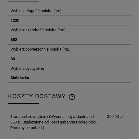
Wybierz długość boiska (cm)
1230
Wybierz szerokość boiska (cm)
652
Wybierz powierzchnię boiska (m2)
80
Wybierz dyscyplinę
Siatkówka
KOSZTY DOSTAWY
CENA NIE ZAWIERA EWENTUALNYCH KOSZTÓW
PŁATNOŚCI
Transport zewnętrzny
(Wycena indywidualna od
350,00 zł
350 zł, uzależniona od ilości gabarytu i odległości.
Prosimy o kontakt.)