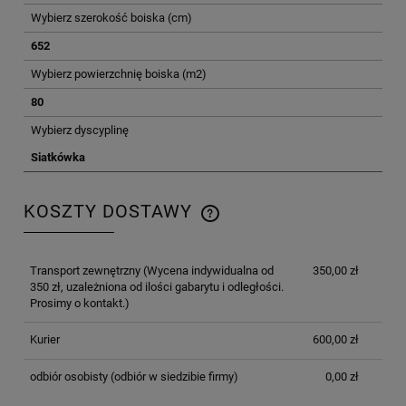
Wybierz szerokość boiska (cm)
652
Wybierz powierzchnię boiska (m2)
80
Wybierz dyscyplinę
Siatkówka
KOSZTY DOSTAWY
CENA NIE ZAWIERA EWENTUALNYCH KOSZTÓW
PŁATNOŚCI
Transport zewnętrzny
(Wycena indywidualna od
350,00 zł
350 zł, uzależniona od ilości gabarytu i odległości.
Prosimy o kontakt.)
Kurier
600,00 zł
odbiór osobisty
(odbiór w siedzibie firmy)
0,00 zł