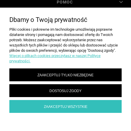
POMOC
Dbamy o Twoją prywatność
MOJE KONTO
Pliki cookies i pokrewne im technologie umożliwiają poprawne
działanie strony i pomagają nam dostosować ofertę do Twoich
PŁATNOŚCI I DOSTAWA
potrzeb. Możesz zaakceptować wykorzystanie przez nas
wszystkich tych plików i przejść do sklepu lub dostosować użycie
plików do swoich preferencji, wybierając opcję "Dostosuj zgody".
Więcej o plikach cookies przeczytasz w naszej Polityce
INFORMACJE
prywatności.
ZAAKCEPTUJ TYLKO NIEZBĘDNE
O NAS
DOSTOSUJ ZGODY
SPEED grupa Sp. z o.o. | ul. Parkowa 12, 05-200 Wołomin |
|
sekretariat@spd.pl
| NIP: 1251057222 | REGON: 016209472
786 210 210
ZAAKCEPTUJ WSZYSTKIE
POKAŻ PEŁNĄ WERSJĘ STRONY
Sklep internetowy Shoper.pl