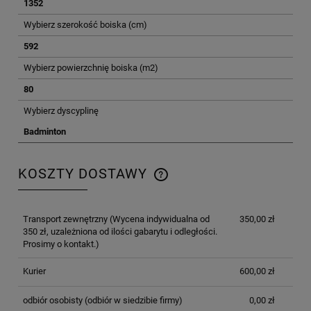
1352
Wybierz szerokość boiska (cm)
592
Wybierz powierzchnię boiska (m2)
80
Wybierz dyscyplinę
Badminton
KOSZTY DOSTAWY
CENA NIE ZAWIERA EWENTUALNYCH KOSZTÓW
PŁATNOŚCI
Transport zewnętrzny
(Wycena indywidualna od
350,00 zł
350 zł, uzależniona od ilości gabarytu i odległości.
Prosimy o kontakt.)
Kurier
600,00 zł
odbiór osobisty
(odbiór w siedzibie firmy)
0,00 zł