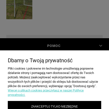
POMOC
Dbamy o Twoją prywatność
MOJE KONTO
Pliki cookies i pokrewne im technologie umożliwiają poprawne
działanie strony i pomagają nam dostosować ofertę do Twoich
PŁATNOŚCI I DOSTAWA
potrzeb. Możesz zaakceptować wykorzystanie przez nas
wszystkich tych plików i przejść do sklepu lub dostosować użycie
plików do swoich preferencji, wybierając opcję "Dostosuj zgody".
Więcej o plikach cookies przeczytasz w naszej Polityce
INFORMACJE
prywatności.
ZAAKCEPTUJ TYLKO NIEZBĘDNE
O NAS