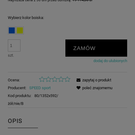
Najniższa cena z 30 dni przed obniżką:
19 114,80 zł
Wybierz kolor boiska:
ZAMÓW
szt.
dodaj do ulubionych
Ocena:
zapytaj o produkt
Producent:
SPEED sport
poleć znajomemu
Kod produktu:
80/1352x592/
żół/nie/B
OPIS