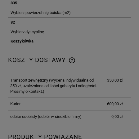
835
Wybierz powierzchnię boiska (m2)
82
Wybierz dyscyplinę
Koszykówka
KOSZTY DOSTAWY
CENA NIE ZAWIERA EWENTUALNYCH KOSZTÓW
PŁATNOŚCI
Transport zewnętrzny
(Wycena indywidualna od
350,00 zł
350 zł, uzależniona od ilości gabarytu i odległości.
Prosimy o kontakt.)
Kurier
600,00 zł
odbiór osobisty
(odbiór w siedzibie firmy)
0,00 zł
PRODUKTY POWIĄZANE