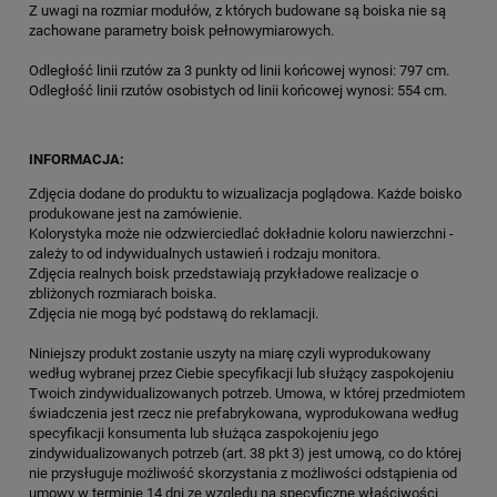
Z uwagi na rozmiar modułów, z których budowane są boiska nie są
zachowane parametry boisk pełnowymiarowych.
Odległość linii rzutów za 3 punkty od linii końcowej wynosi: 797 cm.
Odległość linii rzutów osobistych od linii końcowej wynosi: 554 cm.
INFORMACJA:
Zdjęcia dodane do produktu to wizualizacja poglądowa. Każde boisko
produkowane jest na zamówienie.
Kolorystyka może nie odzwierciedlać dokładnie koloru nawierzchni -
zależy to od indywidualnych ustawień i rodzaju monitora.
Zdjęcia realnych boisk przedstawiają przykładowe realizacje o
zbliżonych rozmiarach boiska.
Zdjęcia nie mogą być podstawą do reklamacji.
Niniejszy produkt zostanie uszyty na miarę czyli wyprodukowany
według wybranej przez Ciebie specyfikacji lub służący zaspokojeniu
Twoich zindywidualizowanych potrzeb. Umowa, w której przedmiotem
świadczenia jest rzecz nie prefabrykowana, wyprodukowana według
specyfikacji konsumenta lub służąca zaspokojeniu jego
zindywidualizowanych potrzeb (art. 38 pkt 3) jest umową, co do której
nie przysługuje możliwość skorzystania z możliwości odstąpienia od
umowy w terminie 14 dni ze względu na specyficzne właściwości