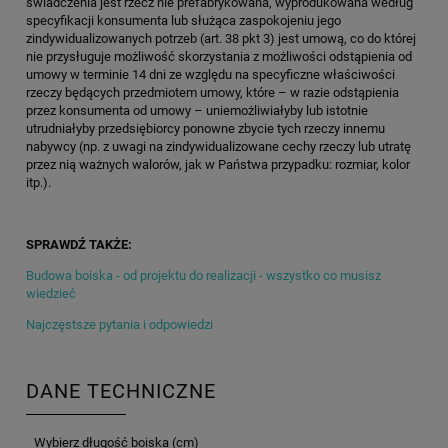
świadczenia jest rzecz nie prefabrykowana, wyprodukowana według
specyfikacji konsumenta lub służąca zaspokojeniu jego
zindywidualizowanych potrzeb (art. 38 pkt 3) jest umową, co do której
nie przysługuje możliwość skorzystania z możliwości odstąpienia od
umowy w terminie 14 dni ze względu na specyficzne właściwości
rzeczy będących przedmiotem umowy, które – w razie odstąpienia
przez konsumenta od umowy – uniemożliwiałyby lub istotnie
utrudniałyby przedsiębiorcy ponowne zbycie tych rzeczy innemu
nabywcy (np. z uwagi na zindywidualizowane cechy rzeczy lub utratę
przez nią ważnych walorów, jak w Państwa przypadku: rozmiar, kolor
itp.).
SPRAWDŹ TAKŻE:
Budowa boiska - od projektu do realizacji - wszystko co musisz
wiedzieć
Najczęstsze pytania i odpowiedzi
DANE TECHNICZNE
Wybierz długość boiska (cm)