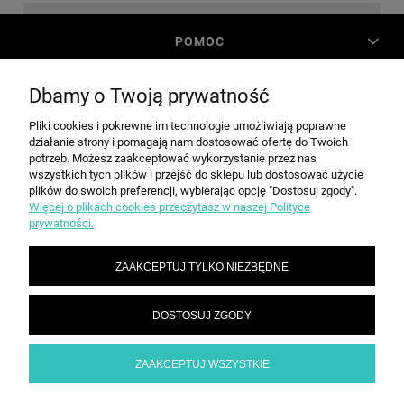
POMOC
Dbamy o Twoją prywatność
MOJE KONTO
Pliki cookies i pokrewne im technologie umożliwiają poprawne
działanie strony i pomagają nam dostosować ofertę do Twoich
PŁATNOŚCI I DOSTAWA
potrzeb. Możesz zaakceptować wykorzystanie przez nas
wszystkich tych plików i przejść do sklepu lub dostosować użycie
plików do swoich preferencji, wybierając opcję "Dostosuj zgody".
Więcej o plikach cookies przeczytasz w naszej Polityce
INFORMACJE
prywatności.
ZAAKCEPTUJ TYLKO NIEZBĘDNE
O NAS
DOSTOSUJ ZGODY
SPEED grupa Sp. z o.o. | ul. Parkowa 12, 05-200 Wołomin |
|
sekretariat@spd.pl
| NIP: 1251057222 | REGON: 016209472
786 210 210
ZAAKCEPTUJ WSZYSTKIE
POKAŻ PEŁNĄ WERSJĘ STRONY