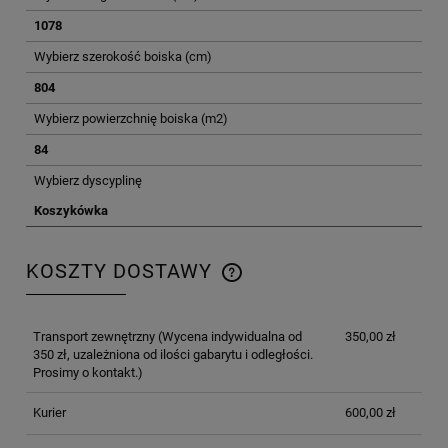
1078
Wybierz szerokość boiska (cm)
804
Wybierz powierzchnię boiska (m2)
84
Wybierz dyscyplinę
Koszykówka
KOSZTY DOSTAWY
CENA NIE ZAWIERA EWENTUALNYCH KOSZTÓW
PŁATNOŚCI
Transport zewnętrzny
(Wycena indywidualna od
350,00 zł
350 zł, uzależniona od ilości gabarytu i odległości.
Prosimy o kontakt.)
Kurier
600,00 zł