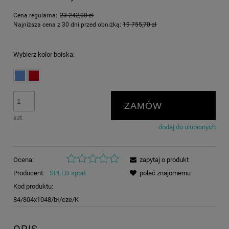
Cena regularna:
23 242,00 zł
Najniższa cena z 30 dni przed obniżką:
19 755,70 zł
Wybierz kolor boiska:
ZAMÓW
szt.
dodaj do ulubionych
Ocena:
zapytaj o produkt
Producent:
SPEED sport
poleć znajomemu
Kod produktu:
84/804x1048/bł/cze/K