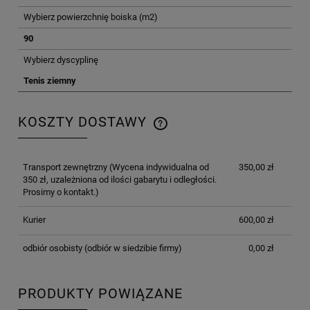
Wybierz powierzchnię boiska (m2)
90
Wybierz dyscyplinę
Tenis ziemny
KOSZTY DOSTAWY
CENA NIE ZAWIERA EWENTUALNYCH KOSZTÓW
PŁATNOŚCI
Transport zewnętrzny
(Wycena indywidualna od
350,00 zł
350 zł, uzależniona od ilości gabarytu i odległości.
Prosimy o kontakt.)
Kurier
600,00 zł
odbiór osobisty
(odbiór w siedzibie firmy)
0,00 zł
PRODUKTY POWIĄZANE