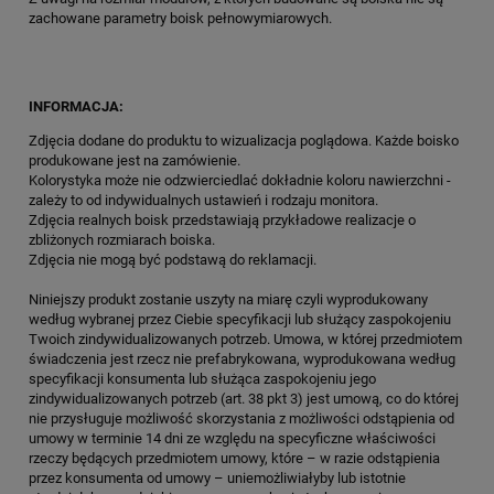
zachowane parametry boisk pełnowymiarowych.
INFORMACJA:
Zdjęcia dodane do produktu to wizualizacja poglądowa. Każde boisko
produkowane jest na zamówienie.
Kolorystyka może nie odzwierciedlać dokładnie koloru nawierzchni -
zależy to od indywidualnych ustawień i rodzaju monitora.
Zdjęcia realnych boisk przedstawiają przykładowe realizacje o
zbliżonych rozmiarach boiska.
Zdjęcia nie mogą być podstawą do reklamacji.
Niniejszy produkt zostanie uszyty na miarę czyli wyprodukowany
według wybranej przez Ciebie specyfikacji lub służący zaspokojeniu
Twoich zindywidualizowanych potrzeb. Umowa, w której przedmiotem
świadczenia jest rzecz nie prefabrykowana, wyprodukowana według
specyfikacji konsumenta lub służąca zaspokojeniu jego
zindywidualizowanych potrzeb (art. 38 pkt 3) jest umową, co do której
nie przysługuje możliwość skorzystania z możliwości odstąpienia od
umowy w terminie 14 dni ze względu na specyficzne właściwości
rzeczy będących przedmiotem umowy, które – w razie odstąpienia
przez konsumenta od umowy – uniemożliwiałyby lub istotnie