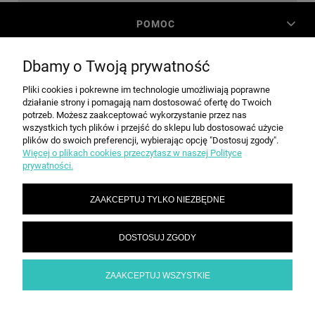
POMOC
Dbamy o Twoją prywatność
MOJE KONTO
Pliki cookies i pokrewne im technologie umożliwiają poprawne
działanie strony i pomagają nam dostosować ofertę do Twoich
PŁATNOŚCI I DOSTAWA
potrzeb. Możesz zaakceptować wykorzystanie przez nas
wszystkich tych plików i przejść do sklepu lub dostosować użycie
plików do swoich preferencji, wybierając opcję "Dostosuj zgody".
Więcej o plikach cookies przeczytasz w naszej Polityce
INFORMACJE
prywatności.
ZAAKCEPTUJ TYLKO NIEZBĘDNE
O NAS
DOSTOSUJ ZGODY
SPEED grupa Sp. z o.o. | ul. Parkowa 12, 05-200 Wołomin |
|
sekretariat@spd.pl
| NIP: 1251057222 | REGON: 016209472
786 210 210
ZAAKCEPTUJ WSZYSTKIE
POKAŻ PEŁNĄ WERSJĘ STRONY