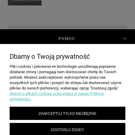
POMOC
Dbamy o Twoją prywatność
MOJE KONTO
Pliki cookies i pokrewne im technologie umożliwiają poprawne
działanie strony i pomagają nam dostosować ofertę do Twoich
PŁATNOŚCI I DOSTAWA
potrzeb. Możesz zaakceptować wykorzystanie przez nas
wszystkich tych plików i przejść do sklepu lub dostosować użycie
plików do swoich preferencji, wybierając opcję "Dostosuj zgody".
Więcej o plikach cookies przeczytasz w naszej Polityce
INFORMACJE
prywatności.
ZAAKCEPTUJ TYLKO NIEZBĘDNE
O NAS
DOSTOSUJ ZGODY