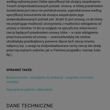
według wybranej przez Ciebie specyfikacji lub służący zaspokojeniu
Twoich zindywidualizowanych potrzeb. Umowa, w której przedmiotem
świadczenia jest rzecz nie prefabrykowana, wyprodukowana według
specyfikacji konsumenta lub służąca zaspokojeniu jego
zindywidualizowanych potrzeb (art. 38 pkt 3) jest umową, co do której
nie przysługuje możliwość skorzystania z możliwości odstąpienia od
umowy w terminie 14 dni ze względu na specyficzne właściwości
rzeczy będących przedmiotem umowy, które – w razie odstąpienia
przez konsumenta od umowy – uniemożliwiałyby lub istotnie
utrudniałyby przedsiębiorcy ponowne zbycie tych rzeczy innemu
nabywcy (np. z uwagi na zindywidualizowane cechy rzeczy lub utratę
przez nią ważnych walorów, jak w Państwa przypadku: rozmiar, kolor
itp.).
SPRAWDŹ TAKŻE:
Budowa boiska - od projektu do realizacji - wszystko co musisz
wiedzieć
Najczęstsze pytania i odpowiedzi
DANE TECHNICZNE