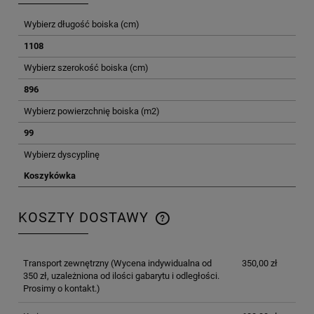
Wybierz długość boiska (cm)
1108
Wybierz szerokość boiska (cm)
896
Wybierz powierzchnię boiska (m2)
99
Wybierz dyscyplinę
Koszykówka
KOSZTY DOSTAWY
CENA NIE ZAWIERA EWENTUALNYCH KOSZTÓW
PŁATNOŚCI
Transport zewnętrzny
(Wycena indywidualna od
350,00 zł
350 zł, uzależniona od ilości gabarytu i odległości.
Prosimy o kontakt.)