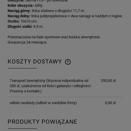
Obszycie:
taśma PCV - po obwodzie.
Kolor obszycia:
żółty.
Naciąg górny:
linka stalowa o długości 11,7 m.
Naciąg dolny:
linka polipropylenowa + dwa naciągi w każdym z rogów.
Oczko:
10x10 cm.
Długość siatki:
9,5 m.
Przeznaczona na hale sportowe oraz boiska zewnętrzne.
Gwarancja 24 miesiące.
KOSZTY DOSTAWY
CENA NIE ZAWIERA EWENTUALNYCH KOSZTÓW
PŁATNOŚCI
Transport zewnętrzny
(Wycena indywidualna od
350,00 zł
350 zł, uzależniona od ilości gabarytu i odległości.
Prosimy o kontakt.)
odbiór osobisty
(odbiór w siedzibie firmy)
0,00 zł
PRODUKTY POWIĄZANE